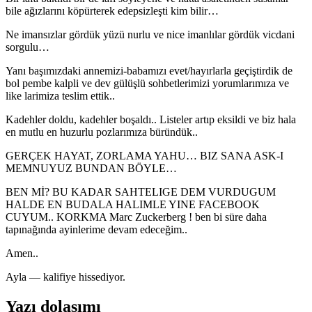
bile ağızlarını köpürterek edepsizleşti kim bilir…
Ne imansızlar gördük yüzü nurlu ve nice imanlılar gördük vicdani
sorgulu…
Yanı başımızdaki annemizi-babamızı evet/hayırlarla geçiştirdik de
bol pembe kalpli ve dev gülüşlü sohbetlerimizi yorumlarımıza ve
like larimiza teslim ettik..
Kadehler doldu, kadehler boşaldı.. Listeler artıp eksildi ve biz hala
en mutlu en huzurlu pozlarımıza büründük..
GERÇEK HAYAT, ZORLAMA YAHU… BIZ SANA ASK-I
MEMNUYUZ BUNDAN BÖYLE…
BEN Mİ? BU KADAR SAHTELIGE DEM VURDUGUM
HALDE EN BUDALA HALIMLE YINE FACEBOOK
CUYUM.. KORKMA Marc Zuckerberg ! ben bi süre daha
tapınağında ayinlerime devam edeceğim..
Amen..
Ayla — kalifiye hissediyor.
Yazı dolaşımı