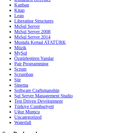
Kanban
Kitap
Lean
Liberating Structures
MsSql Server
MsSql Server 2008
MsSql Server 2014
Mustafa Kemal ATATÜRK
Müzik
MySql
Özgürleştiren Yapılar
Pair Programming
Scrum
Scrumban
Şiir
Sinema
Software Craftsmanship
Sql Server Management Studio
Test Driven Development
Türkiye Cumhuriyeti
Uğur Mumcu
Uncategorized
Waterfall