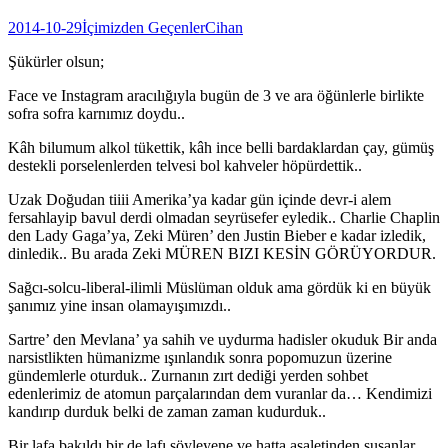
2014-10-29
İçimizden Geçenler
Cihan
Şükürler olsun;
Face ve Instagram aracılığıyla bugün de 3 ve ara öğünlerle birlikte
sofra sofra karnımız doydu..
Kâh bilumum alkol tükettik, kâh ince belli bardaklardan çay, gümüş
destekli porselenlerden telvesi bol kahveler höpürdettik..
Uzak Doğudan tiiii Amerika’ya kadar gün içinde devr-i alem
fersahlayip bavul derdi olmadan seyrüsefer eyledik.. Charlie Chaplin
den Lady Gaga’ya, Zeki Müren’ den Justin Bieber e kadar izledik,
dinledik.. Bu arada Zeki MÜREN BIZI KESİN GÖRÜYORDUR.
Sağcı-solcu-liberal-ilimli Müslüman olduk ama gördük ki en büyük
şanımız yine insan olamayışımızdı..
Sartre’ den Mevlana’ ya sahih ve uydurma hadisler okuduk Bir anda
narsistlikten hümanizme ışınlandık sonra popomuzun üzerine
gündemlerle oturduk.. Zurnanın zırt dediği yerden sohbet
edenlerimiz de atomun parçalarından dem vuranlar da… Kendimizi
kandırıp durduk belki de zaman zaman kudurduk..
Bir lafa bakıldı bir de lafı söyleyene ve hatta asaletinden susanlar