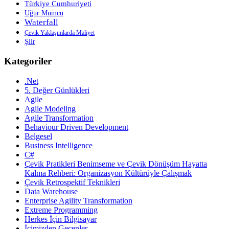
Türkiye Cumhuriyeti
Uğur Mumcu
Waterfall
Çevik Yaklaşımlarda Maliyet
Şiir
Kategoriler
.Net
5. Değer Günlükleri
Agile
Agile Modeling
Agile Transformation
Behaviour Driven Development
Belgesel
Business Intelligence
C#
Çevik Pratikleri Benimseme ve Çevik Dönüşüm Hayatta
Kalma Rehberi: Organizasyon Kültürüyle Çalışmak
Çevik Retrospektif Teknikleri
Data Warehouse
Enterprise Agility Transformation
Extreme Programming
Herkes İçin Bilgisayar
İçimizden Geçenler