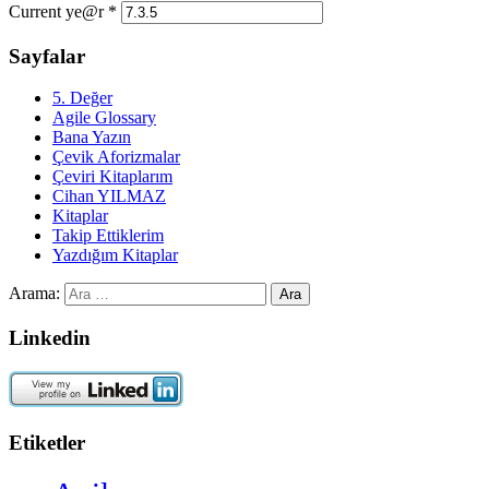
Current ye@r
*
Sayfalar
5. Değer
Agile Glossary
Bana Yazın
Çevik Aforizmalar
Çeviri Kitaplarım
Cihan YILMAZ
Kitaplar
Takip Ettiklerim
Yazdığım Kitaplar
Arama:
Linkedin
Etiketler