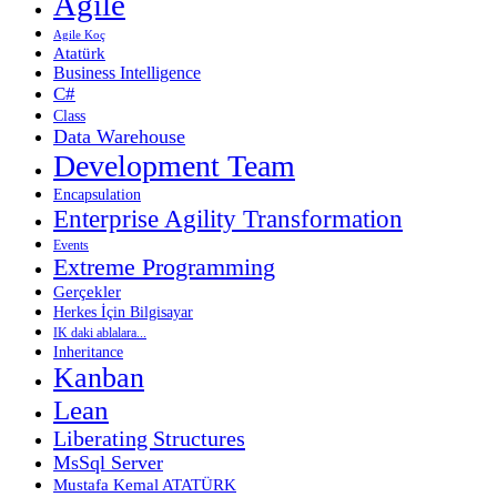
Agile
Agile Koç
Atatürk
Business Intelligence
C#
Class
Data Warehouse
Development Team
Encapsulation
Enterprise Agility Transformation
Events
Extreme Programming
Gerçekler
Herkes İçin Bilgisayar
IK daki ablalara...
Inheritance
Kanban
Lean
Liberating Structures
MsSql Server
Mustafa Kemal ATATÜRK