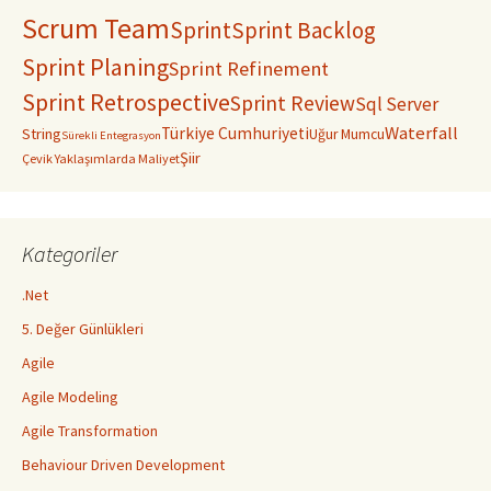
Scrum Team
Sprint
Sprint Backlog
Sprint Planing
Sprint Refinement
Sprint Retrospective
Sprint Review
Sql Server
Waterfall
Türkiye Cumhuriyeti
String
Uğur Mumcu
Sürekli Entegrasyon
Şiir
Çevik Yaklaşımlarda Maliyet
Kategoriler
.Net
5. Değer Günlükleri
Agile
Agile Modeling
Agile Transformation
Behaviour Driven Development