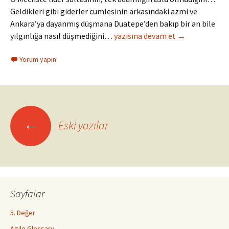
Geldikleri gibi giderler cümlesinin arkasındaki azmi ve
Ankara’ya dayanmış düşmana Duatepe’den bakıp bir an bile
19 Mayıs, Bugün “Atatürk’ü Anma”
yılgınlığa nasıl düşmediğini…
yazısına devam et
→
Yorum yapın
Yazı
←
Eski yazılar
dolaşımı
Sayfalar
5. Değer
Agile Glossary