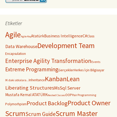
Etiketler
Agile
C#
Business Intelligence
Atatürk
Class
Agile Koç
Development Team
Data Warehouse
Encapsulation
Enterprise Agility Transformation
Events
Extreme Programming
Gerçekler
Herkes İçin Bilgisayar
Kanban
Lean
Inheritance
IK daki ablalara...
Liberating Structures
MsSql Server
Mustafa Kemal ATATÜRK
OOP
Pair Programming
Nested Classes
Product Owner
Product Backlog
Polymorhpism
Scrum
Scrum Master
Scrum Guide