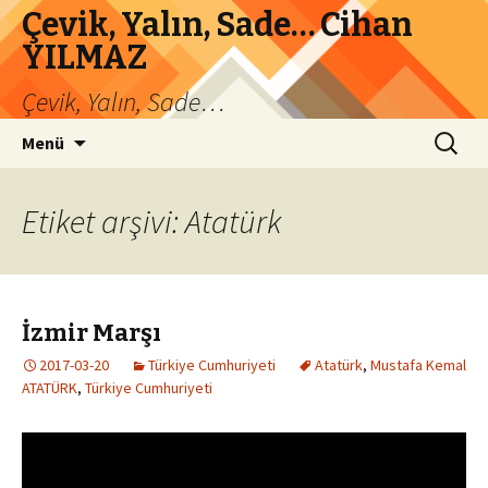
Çevik, Yalın, Sade… Cihan
YILMAZ
Çevik, Yalın, Sade…
İçeriğe
Arama:
Menü
atla
Etiket arşivi: Atatürk
İzmir Marşı
2017-03-20
Türkiye Cumhuriyeti
Atatürk
,
Mustafa Kemal
ATATÜRK
,
Türkiye Cumhuriyeti