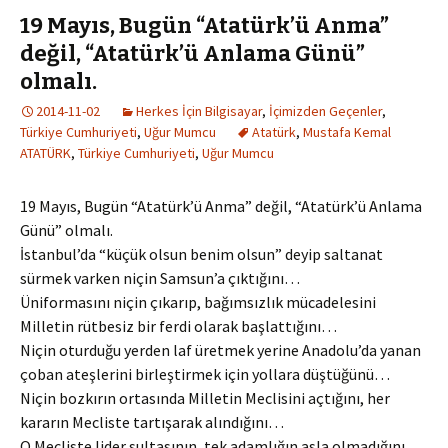
19 Mayıs, Bugün “Atatürk’ü Anma”
değil, “Atatürk’ü Anlama Günü”
olmalı.
2014-11-02
Herkes İçin Bilgisayar
,
İçimizden Geçenler
,
Türkiye Cumhuriyeti
,
Uğur Mumcu
Atatürk
,
Mustafa Kemal
ATATÜRK
,
Türkiye Cumhuriyeti
,
Uğur Mumcu
19 Mayıs, Bugün “Atatürk’ü Anma” değil, “Atatürk’ü Anlama
Günü” olmalı.
İstanbul’da “küçük olsun benim olsun” deyip saltanat
sürmek varken niçin Samsun’a çıktığını…
Üniformasını niçin çıkarıp, bağımsızlık mücadelesini
Milletin rütbesiz bir ferdi olarak başlattığını…
Niçin oturduğu yerden laf üretmek yerine Anadolu’da yanan
çoban ateşlerini birleştirmek için yollara düştüğünü…
Niçin bozkırın ortasında Milletin Meclisini açtığını, her
kararın Mecliste tartışarak alındığını…
O Mecliste lider sultasının, tek adamlığın asla olmadığını…