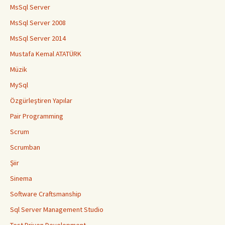
MsSql Server
MsSql Server 2008
MsSql Server 2014
Mustafa Kemal ATATÜRK
Müzik
MySql
Özgürleştiren Yapılar
Pair Programming
Scrum
Scrumban
Şiir
Sinema
Software Craftsmanship
Sql Server Management Studio
Test Driven Development