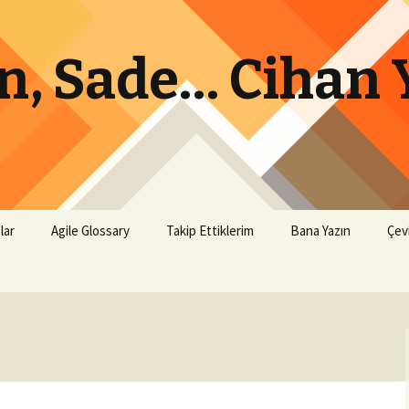
lın, Sade… Cihan
lar
Agile Glossary
Takip Ettiklerim
Bana Yazın
Çev