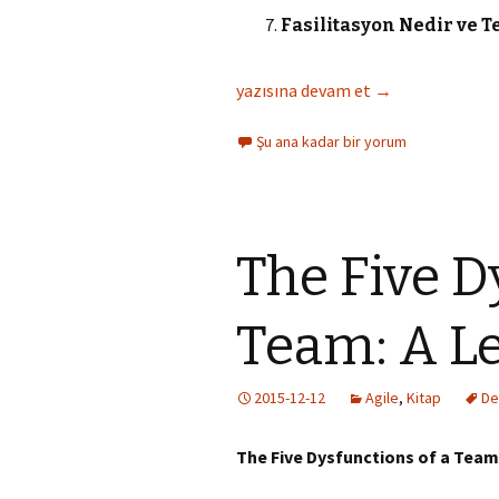
Fasilitasyon Nedir ve T
Scrum Master Gelişim Programı
yazısına devam et
→
Şu ana kadar bir yorum
The Five D
Team: A Le
2015-12-12
Agile
,
Kitap
De
The Five Dysfunctions of a Team: