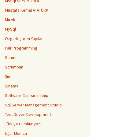
MsSql Server 2014
Mustafa Kemal ATATÜRK
Müzik
MySql
Özgürleştiren Yapılar
Pair Programming
Scrum
Scrumban
Şiir
Sinema
Software Craftsmanship
Sql Server Management Studio
Test Driven Development
Türkiye Cumhuriyeti
Uğur Mumcu