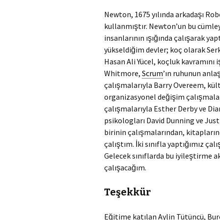
Newton, 1675 yılında arkadaşı Robe
kullanmıştır. Newton’un bu cümleyle
insanlarının ışığında çalışarak ya
yükseldiğim devler; koç olarak Se
Hasan Ali Yücel, koçluk kavramını
Whitmore,
Scrum
’ın ruhunun anlas
çalışmalarıyla Barry Overeem, kült
organizasyonel değişim çalışmala
çalışmalarıyla Esther Derby ve D
psikologları David Dunning ve Just
birinin çalışmalarından, kitaplar
çalıştım. İki sınıfla yaptığımız ç
Gelecek sınıflarda bu iyileştirme a
çalışacağım.
Teşekkür
Eğitime katılan Aylin Tütüncü, Bur