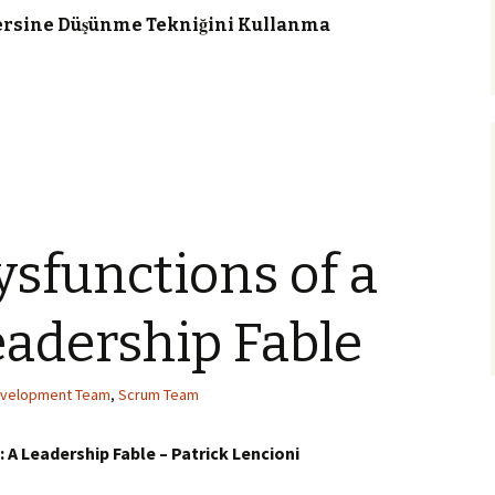
ersine Düşünme Tekniğini Kullanma
ysfunctions of a
adership Fable
velopment Team
,
Scrum Team
 A Leadership Fable – Patrick Lencioni