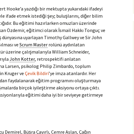
rt Hooke’a yazdığı bir mektupta yukarıdaki ifadeyi
 ifade etmek istediği şey; buluşlarını, diğer bilim
ptığıdır. Bu eğitimi hazırlarken omuzları üzerinde
rkan Özdemir, eğitimci olarak İsmail Hakkı Tonguç ve
 iş dünyasına uyarlayan Timothy Gallwey ve Sir John
̧ılması ve
Scrum Master
rolünü aydınlatan
ür üzerine çalışmalarıyla William Schneider,
rıyla
John Kotter
, retrospektifi anlatan
iana Larsen, psikolog Philip Zimbardo, toplum
in Kruger ve
Çevik Bildiri
’ye imza atanlardır. Her
ından faydalanarak eğitim programını oluşturmaya
alışmalarda birçok iyileştirme aksiyonu ortaya çıktı.
ksiyonlarıyla eğitimi daha iyi bir seviyeye getirmeye
cu Demirel, Büşra Çayırlı, Cemre Aslan, Çağın