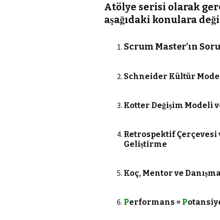
Atölye serisi olarak gerc
aşağıdaki konulara değ
Scrum Master’ın Soru
Schneider Kültür Model
Kotter Değişim Modeli
Retrospektif Çerçevesi
Geliştirme
Koç, Mentor ve Danışm
P
erformans =
P
otansiy