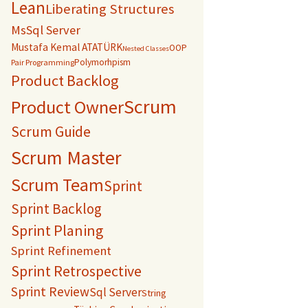
Lean
Liberating Structures
MsSql Server
Mustafa Kemal ATATÜRK
OOP
Nested Classes
Polymorhpism
Pair Programming
Product Backlog
Scrum
Product Owner
Scrum Guide
Scrum Master
Scrum Team
Sprint
Sprint Backlog
Sprint Planing
Sprint Refinement
Sprint Retrospective
Sprint Review
Sql Server
String