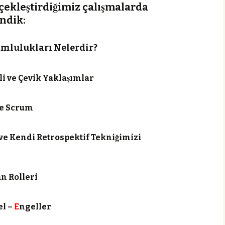
̧ekleştirdiğimiz çalışmalarda
indik:
mlulukları Nelerdir?
i ve Çevik Yaklaşımlar
 ve Scrum
 ve Kendi Retrospektif Tekniğimizi
an Rolleri
el –
E
ngeller