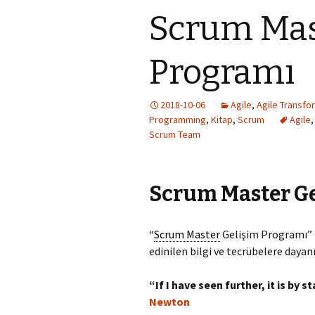
Scrum Mas
Programı
2018-10-06
Agile
,
Agile Transfo
Programming
,
Kitap
,
Scrum
Agile
Scrum Team
Scrum Master G
“
Scrum Master
Gelişim Programı” i
edinilen bilgi ve tecrübelere dayanı
“If I have seen further, it is by
Newton