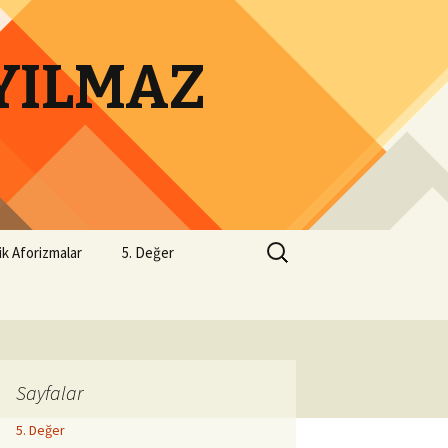
 YILMAZ
Arama:
ik Aforizmalar
5. Değer
Sayfalar
5. Değer