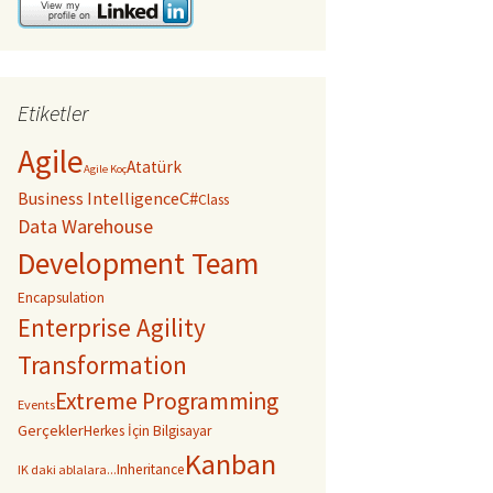
Etiketler
Agile
Atatürk
Agile Koç
C#
Business Intelligence
Class
Data Warehouse
Development Team
Encapsulation
Enterprise Agility
Transformation
Extreme Programming
Events
Gerçekler
Herkes İçin Bilgisayar
Kanban
Inheritance
IK daki ablalara...