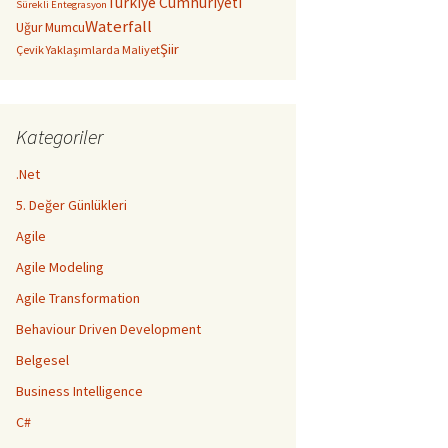
Türkiye Cumhuriyeti
Sürekli Entegrasyon
Waterfall
Uğur Mumcu
Şiir
Çevik Yaklaşımlarda Maliyet
Kategoriler
.Net
5. Değer Günlükleri
Agile
Agile Modeling
Agile Transformation
Behaviour Driven Development
Belgesel
Business Intelligence
C#