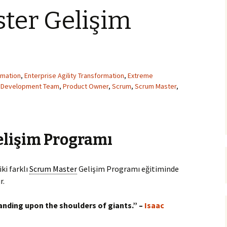
ter Gelişim
rmation
,
Enterprise Agility Transformation
,
Extreme
,
Development Team
,
Product Owner
,
Scrum
,
Scrum Master
,
elişim Programı
ki farklı
Scrum Master
Gelişim Programı eğitiminde
r.
 standing upon the shoulders of giants.” –
Isaac