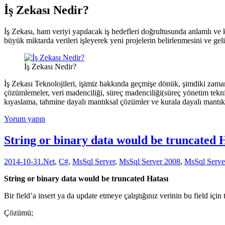
İş Zekası Nedir?
İş Zekası, ham veriyi yapılacak iş hedefleri doğrultusunda anlamlı ve k
büyük miktarda verileri işleyerek yeni projelerin belirlenmesini ve gel
İş Zekası Nedir?
İş Zekası Teknolojileri, işimiz hakkında geçmişe dönük, şimdiki zaman 
çözümlemeler, veri madenciliği, süreç madenciliği(süreç yönetim teknikl
kıyaslama, tahmine dayalı mantıksal çözümler ve kurala dayalı mantık
Yorum yapın
String or binary data would be truncated 
2014-10-31
.Net
,
C#
,
MsSql Server
,
MsSql Server 2008
,
MsSql Serve
String or binary data would be truncated Hatası
Bir field’a insert ya da update etmeye çalıştığınız verinin bu field i
Çözümü;