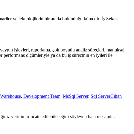
imariler ve teknolojilerin bir arada bulunduğu kümedir. İş Zekası,
aygın işlevleri, raporlama, çok boyutlu analiz süreçleri, mantıksal
r performans ölçümleriyle ya da bu iş sürecinin en iyileri ile
 Warehouse
,
Development Team
,
MsSql Server
,
Sql Server
Cihan
iniz verinin truncate edilebileceğini söyleyen hata mesajıdır.