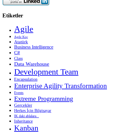
Etiketler
Agile
Agile Koç
Atatürk
Business Intelligence
C#
Class
Data Warehouse
Development Team
Encapsulation
Enterprise Agility Transformation
Events
Extreme Programming
Gerçekler
Herkes İçin Bilgisayar
IK daki ablalara...
Inheritance
Kanban