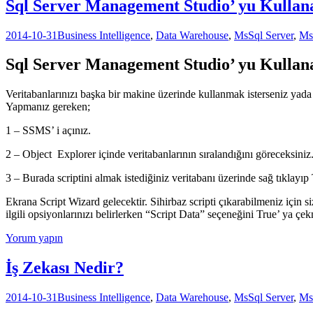
Sql Server Management Studio’ yu Kullan
2014-10-31
Business Intelligence
,
Data Warehouse
,
MsSql Server
,
Ms
Sql Server Management Studio’ yu Kullan
Veritabanlarınızı başka bir makine üzerinde kullanmak isterseniz yad
Yapmanız gereken;
1 – SSMS’ i açınız.
2 – Object Explorer içinde veritabanlarının sıralandığını göreceksiniz
3 – Burada scriptini almak istediğiniz veritabanı üzerinde sağ tıklayıp 
Ekrana Script Wizard gelecektir. Sihirbaz scripti çıkarabilmeniz için 
ilgili opsiyonlarınızı belirlerken “Script Data” seçeneğini True’ ya çek
Yorum yapın
İş Zekası Nedir?
2014-10-31
Business Intelligence
,
Data Warehouse
,
MsSql Server
,
Ms