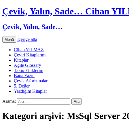
Çevik, Yalın, Sade… Cihan Y
Çevik, Yalın, Sade…
İçeriğe atla
Menü
Cihan YILMAZ
Çeviri Kitaplarım
Kitaplar
Agile Glossary
Takip Ettiklerim
Bana Yazın
Çevik Aforizmalar
5. Değer
Yazdığım Kitaplar
Arama:
Kategori arşivi: MsSql Server 2