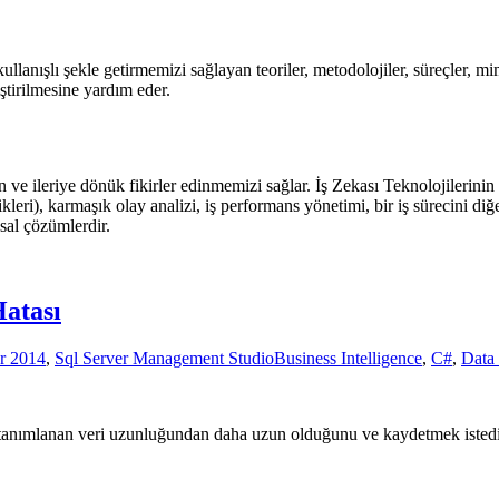
ullanışlı şekle getirmemizi sağlayan teoriler, metodolojiler, süreçler, m
iştirilmesine yardım eder.
ve ileriye dönük fikirler edinmemizi sağlar. İş Zekası Teknolojilerinin y
eri), karmaşık olay analizi, iş performans yönetimi, bir iş sürecini diğe
sal çözümlerdir.
Hatası
r 2014
,
Sql Server Management Studio
Business Intelligence
,
C#
,
Data
çin tanımlanan veri uzunluğundan daha uzun olduğunu ve kaydetmek istediğ