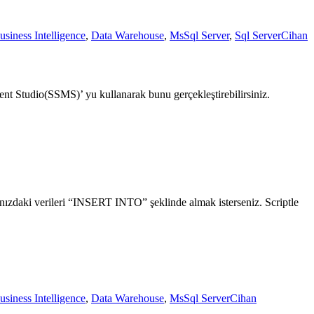
usiness Intelligence
,
Data Warehouse
,
MsSql Server
,
Sql Server
Cihan
ent Studio(SSMS)’ yu kullanarak bunu gerçekleştirebilirsiniz.
arınızdaki verileri “INSERT INTO” şeklinde almak isterseniz. Scriptle
usiness Intelligence
,
Data Warehouse
,
MsSql Server
Cihan