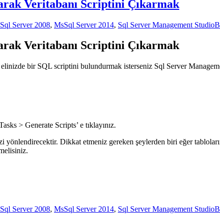
arak Veritabanı Scriptini Çıkarmak
Sql Server 2008
,
MsSql Server 2014
,
Sql Server Management Studio
B
arak Veritabanı Scriptini Çıkarmak
a elinizde bir SQL scriptini bulundurmak isterseniz Sql Server Managem
.
Tasks > Generate Scripts’ e tıklayınız.
sizi yönlendirecektir. Dikkat etmeniz gereken şeylerden biri eğer tablol
melisiniz.
Sql Server 2008
,
MsSql Server 2014
,
Sql Server Management Studio
B