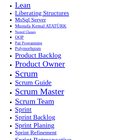
Lean
Liberating Structures
MsSql Server
Mustafa Kemal ATATÜRK
Nested Classes
OOP
Pair Programming
Polymorhpism
Product Backlog
Product Owner
Scrum
Scrum Guide
Scrum Master
Scrum Team
Sprint
Sprint Backlog
Sprint Planing
Sprint Refinement
Sprint Retrospective