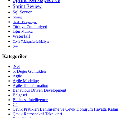
Sprint Review
Sql Server
String
Sürekli Entegrasyon
Türkiye Cumhuriyeti
Uğur Mumcu
Waterfall
Çevik Yaklaşımlarda Maliyet
Şiir
Kategoriler
.Net
5. Değer Günlükleri
Agile
Agile Modeling
Agile Transformation
Behaviour Driven Development
Belgesel
Business Intelligence
C#
Çevik Pratikleri Benimseme ve Çevik Dönüşüm Hayatta Kalma
Çevik Retrospektif Teknikleri