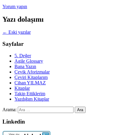
Yorum yapın
Yazı dolaşımı
←
Eski yazılar
Sayfalar
5. Değer
Agile Glossary
Bana Yazın
Çevik Aforizmalar
Çeviri Kitaplarım
Cihan YILMAZ
Kitaplar
Takip Ettiklerim
Yazdığım Kitaplar
Arama:
Linkedin