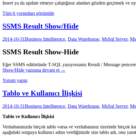
Insert ya da update etmeye çalıştığınız alanları gözden geçirmek ve 
Tüm 6 yorumları görüntüle
SSMS Result Show/Hide
2014-10-31
Business Intelligence
,
Data Warehouse
,
MsSql Server
,
Ms
SSMS Result Show-Hide
Eğer SSMS editöründe T-SQL yazıyorsanız Result / Message penceresi s
Show/Hide
yazısına devam et
→
Yorum yapın
Tablo ve Kullanıcı İlişkisi
2014-10-31
Business Intelligence
,
Data Warehouse
,
MsSql Server
,
Ms
Tablo ve Kullanıcı İlişkisi
Veritabanınızda birçok tablo varsa ve veritabanınız üzerinde birçok kull
aşağıdaki sorguya kullanıcı adını verdiğinizde size tablo adı, onu yarata