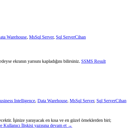
ata Warehouse
,
MsSql Server
,
Sql Server
Cihan
yse ekranın yarısını kapladığını bilirsiniz.
SSMS Result
usiness Intelligence
,
Data Warehouse
,
MsSql Server
,
Sql Server
Cihan
ecektir. İşinize yarayacak en kısa ve en güzel örneklerden biri;
e Kullanıcı İlişkisi
yazısına devam et
→