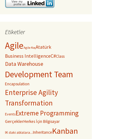
Etiketler
Agile
Atatürk
Agile Koç
C#
Business Intelligence
Class
Data Warehouse
Development Team
Encapsulation
Enterprise Agility
Transformation
Extreme Programming
Events
Gerçekler
Herkes İçin Bilgisayar
Kanban
Inheritance
IK daki ablalara...