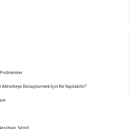
n Problemler
r Aktiviteye Dönüştürmek İçin Ne Yapılabilir?
tsin
n
eslihan, Selin)