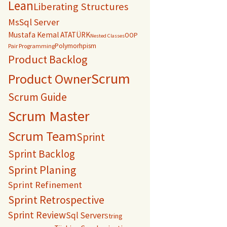
Lean
Liberating Structures
MsSql Server
Mustafa Kemal ATATÜRK
OOP
Nested Classes
Polymorhpism
Pair Programming
Product Backlog
Scrum
Product Owner
Scrum Guide
Scrum Master
Scrum Team
Sprint
Sprint Backlog
Sprint Planing
Sprint Refinement
Sprint Retrospective
Sprint Review
Sql Server
String