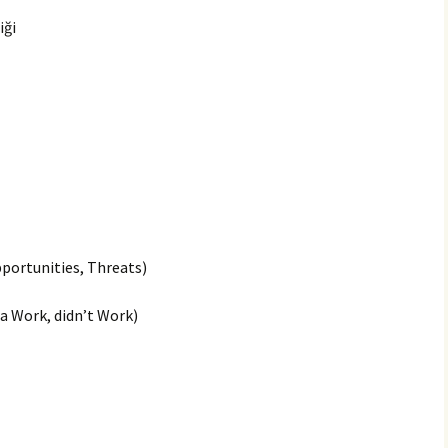
iği
ortunities, Threats)
a Work, didn’t Work)