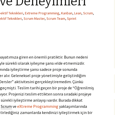
 ve Deneyimleri
ektif Teknikleri
,
Extreme Programming
,
Kanban
,
Lean
,
Scrum
,
ktif Teknikleri
,
Scrum Master
,
Scrum Team
,
Sprint
hayatımıza giren en önemli pratiktir. Bunun nedeni
yle sürekli olarak iyileşme şansı elde etmemizdir.
mında iyileştirme şansı sadece proje sonunda
 alır. Geleneksel proje yönetimiyle geliştirdiğim
 Dersler” aktivitesini gerçekleştiremedim. Çünkü
 geçmişti. Teslim tarihi geçen bir proje de “Öğrenilmiş
yor. Projenizi teslim ettikten sonra sıradaki projeye
sürekli iyileştirme anlayışı vardır. Burada dikkat
.
Scrum
ve
eXtreme Programming
yaklaşımlarında
elirlediğiniz zamanlarda kendinizi iyileştirmek için bir