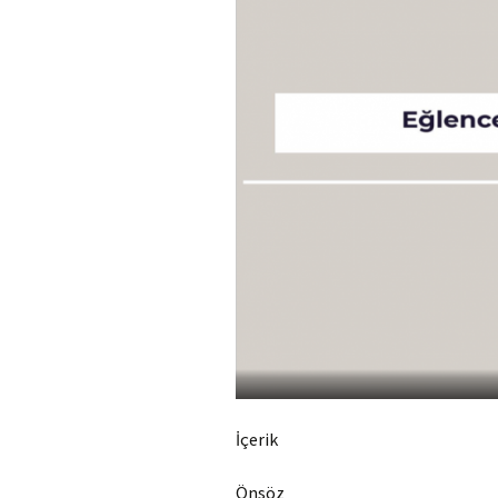
İçerik
Önsöz