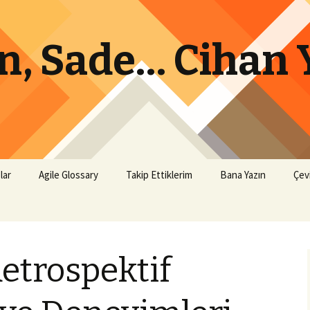
lın, Sade… Cihan
lar
Agile Glossary
Takip Ettiklerim
Bana Yazın
Çev
etrospektif