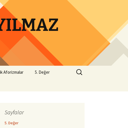
 YILMAZ
Arama:
ik Aforizmalar
5. Değer
Sayfalar
5. Değer