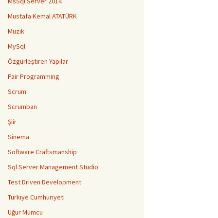
MsSql Server 2014
Mustafa Kemal ATATÜRK
Müzik
MySql
Özgürleştiren Yapılar
Pair Programming
Scrum
Scrumban
Şiir
Sinema
Software Craftsmanship
Sql Server Management Studio
Test Driven Development
Türkiye Cumhuriyeti
Uğur Mumcu