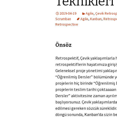
Teknikleri
2019-04-19
Agile
,
Çevik Retrosp
Scrumban
Agile
,
Kanban
,
Retrospe
Retrospective
Önsöz
Retrospektif, Çevik yaklaşımlarla 
retrospektiflerin hayatımıza girişi
Geleneksel proje yönetimi yaklaşı
“Öğrenilmiş Dersler” bölümünde yer
projelerin hiç birinde “Öğrenilmiş
projelerin teslim tarihi çoktaaaan
Dersler” aktivitesine zaman ayrılmı
başlıyorsunuz. Çevik yaklaşımlarda 
edilmesi gereken sözcük süreklidir
döngü sonunda,
Kanban
’da sizin b