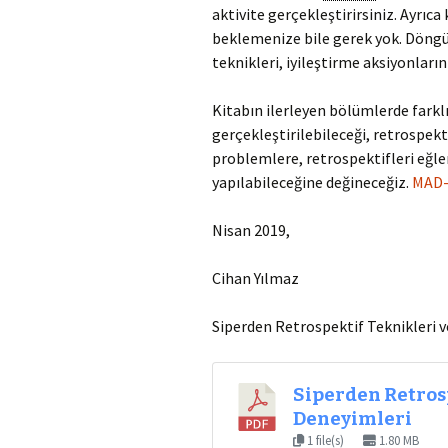
aktivite gerçekleştirirsiniz. Ayrıc
beklemenize bile gerek yok. Döngü 
teknikleri, iyileştirme aksiyonları
Kitabın ilerleyen bölümlerde farklı
gerçekleştirilebileceği, retrospekti
problemlere, retrospektifleri eğle
yapılabileceğine değineceğiz.
MAD-
Nisan 2019,
Cihan Yılmaz
Siperden Retrospektif Teknikleri ve
Siperden Retrosp
Deneyimleri
1 file(s)
1.80 MB