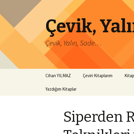
Çevik, Ya
Çevik, Yalın, Sade…
İçeriğe
Cihan YILMAZ
Çeviri Kitaplarım
Kitap
atla
Yazdığım Kitaplar
Siperden R