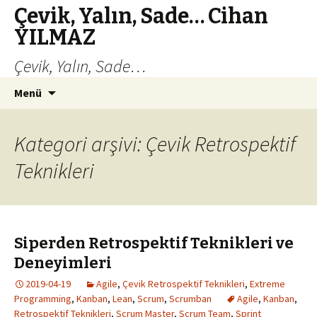
Çevik, Yalın, Sade… Cihan
YILMAZ
Çevik, Yalın, Sade…
İçeriğe
Arama:
Menü
atla
Kategori arşivi: Çevik Retrospektif
Teknikleri
Siperden Retrospektif Teknikleri ve
Deneyimleri
2019-04-19
Agile
,
Çevik Retrospektif Teknikleri
,
Extreme
Programming
,
Kanban
,
Lean
,
Scrum
,
Scrumban
Agile
,
Kanban
,
Retrospektif Teknikleri
,
Scrum Master
,
Scrum Team
,
Sprint