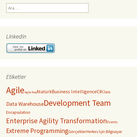
Arama:
Linkedin
Etiketler
Agile
C#
Business Intelligence
Atatürk
Class
Agile Koç
Development Team
Data Warehouse
Encapsulation
Enterprise Agility Transformation
Events
Extreme Programming
Gerçekler
Herkes İçin Bilgisayar