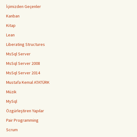
İçimizden Geçenler
Kanban
Kitap
Lean
Liberating Structures
MsSql Server
MsSql Server 2008
MsSql Server 2014
Mustafa Kemal ATATÜRK
Müzik
MySql
Özgürleştiren Yapılar
Pair Programming
Scrum