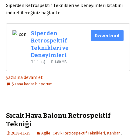
Siperden Retrospektif Teknikleri ve Deneyimleri kitabını
indirebileceğiniz bağlantı:
Siperden
Download
Retrospektif
Teknikleri ve
Deneyimleri
1 file(s)
1.80 MB
Siperden Retrospektif Teknikleri ve Deneyimleri
yazısına devam et
→
Şu ana kadar bir yorum
Sıcak Hava Balonu Retrospektif
Tekniği
2018-11-25
Agile
,
Çevik Retrospektif Teknikleri
,
Kanban
,