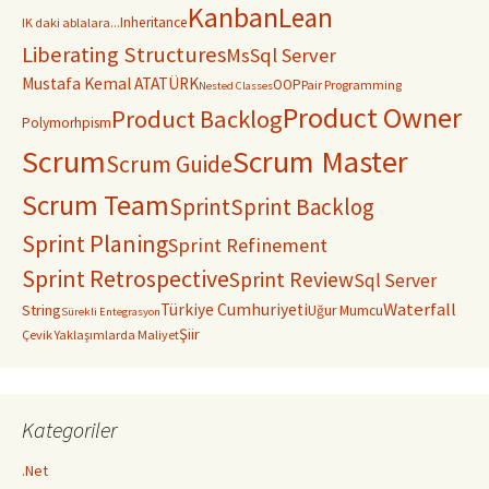
Kanban
Lean
Inheritance
IK daki ablalara...
Liberating Structures
MsSql Server
Mustafa Kemal ATATÜRK
OOP
Pair Programming
Nested Classes
Product Owner
Product Backlog
Polymorhpism
Scrum
Scrum Master
Scrum Guide
Scrum Team
Sprint
Sprint Backlog
Sprint Planing
Sprint Refinement
Sprint Retrospective
Sprint Review
Sql Server
Waterfall
Türkiye Cumhuriyeti
String
Uğur Mumcu
Sürekli Entegrasyon
Şiir
Çevik Yaklaşımlarda Maliyet
Kategoriler
.Net