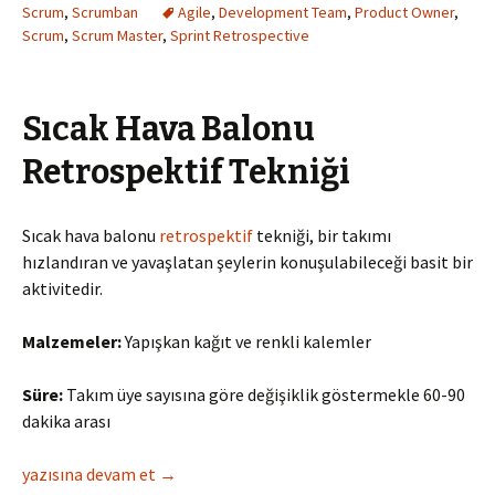
Scrum
,
Scrumban
Agile
,
Development Team
,
Product Owner
,
Scrum
,
Scrum Master
,
Sprint Retrospective
Sıcak Hava Balonu
Retrospektif Tekniği
Sıcak hava balonu
retrospektif
tekniği, bir takımı
hızlandıran ve yavaşlatan şeylerin konuşulabileceği basit bir
aktivitedir.
Malzemeler:
Yapışkan kağıt ve renkli kalemler
Süre:
Takım üye sayısına göre değişiklik göstermekle 60-90
dakika arası
Sıcak Hava Balonu Retrospektif Tekniği
yazısına devam et
→