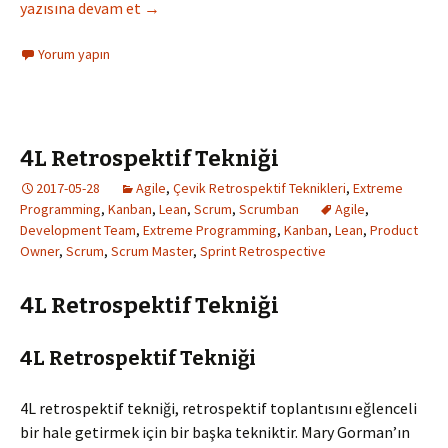
Yelkenli Retrospektif Tekniği
yazısına devam et
→
Yorum yapın
4L Retrospektif Tekniği
2017-05-28
Agile
,
Çevik Retrospektif Teknikleri
,
Extreme
Programming
,
Kanban
,
Lean
,
Scrum
,
Scrumban
Agile
,
Development Team
,
Extreme Programming
,
Kanban
,
Lean
,
Product
Owner
,
Scrum
,
Scrum Master
,
Sprint Retrospective
4L Retrospektif Tekniği
4L Retrospektif Tekniği
4L retrospektif tekniği, retrospektif toplantısını eğlenceli
bir hale getirmek için bir başka tekniktir. Mary Gorman’ın