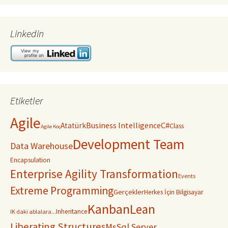
Linkedin
Etiketler
Agile
C#
Business Intelligence
Atatürk
Class
Agile Koç
Development Team
Data Warehouse
Encapsulation
Enterprise Agility Transformation
Events
Extreme Programming
Gerçekler
Herkes İçin Bilgisayar
Kanban
Lean
Inheritance
IK daki ablalara...
Liberating Structures
MsSql Server