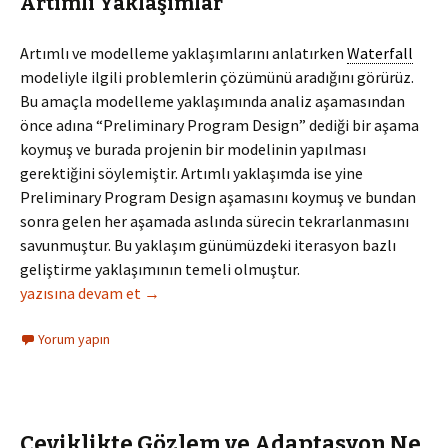
Artımlı Yaklaşımlar
Artımlı ve modelleme yaklaşımlarını anlatırken
Waterfall
modeliyle ilgili problemlerin çözümünü aradığını görürüz.
Bu amaçla modelleme yaklaşımında analiz aşamasından
önce adına “Preliminary Program Design” dediği bir aşama
koymuş ve burada projenin bir modelinin yapılması
gerektiğini söylemiştir. Artımlı yaklaşımda ise yine
Preliminary Program Design aşamasını koymuş ve bundan
sonra gelen her aşamada aslında sürecin tekrarlanmasını
savunmuştur. Bu yaklaşım günümüzdeki iterasyon bazlı
geliştirme yaklaşımının temeli olmuştur.
Winston Royce & Waterfall & Çeviklik
yazısına devam et
→
Yorum yapın
Çeviklikte Gözlem ve Adaptasyon Ne