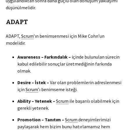
uygulandıktan sonra daha güçlü olan dönüşüm yaklaşımı
düşünülmelidir.
ADAPT
ADAPT,
Scrum
’ın benimsenmesi için Mike Cohn’un
modelidir.
Awareness – Farkındalık –
içinde bulunulan sürecin
kabul edilebilir sonuçlar üretmediğinin farkında
olmak.
Desire – İstek –
Var olan problemlerin adreslenmesi
için
Scrum
’ı benimseme isteği.
Ability – Yetenek –
Scrum
ile başarılı olabilmek için
gerekli yetenek.
Promotion – Tanıtım –
Scrum
deneyimlerimizi
paylaşarak hem bizim bunu hatırlamamız hem