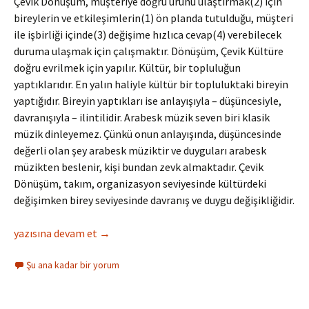
Çevik Dönüşüm, müşteriye doğru ürünü ulaştırmak(2) için
bireylerin ve etkileşimlerin(1) ön planda tutulduğu, müşteri
ile işbirliği içinde(3) değişime hızlıca cevap(4) verebilecek
duruma ulaşmak için çalışmaktır. Dönüşüm, Çevik Kültüre
doğru evrilmek için yapılır. Kültür, bir topluluğun
yaptıklarıdır. En yalın haliyle kültür bir topluluktaki bireyin
yaptığıdır. Bireyin yaptıkları ise anlayışıyla – düşüncesiyle,
davranışıyla – ilintilidir. Arabesk müzik seven biri klasik
müzik dinleyemez. Çünkü onun anlayışında, düşüncesinde
değerli olan şey arabesk müziktir ve duyguları arabesk
müzikten beslenir, kişi bundan zevk almaktadır. Çevik
Dönüşüm, takım, organizasyon seviyesinde kültürdeki
değişimken birey seviyesinde davranış ve duygu değişikliğidir.
Çevik Dönüşüm Nedir? Nasıl yapılır?
yazısına devam et
→
Şu ana kadar bir yorum