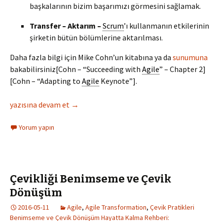
başkalarının bizim başarımızı görmesini sağlamak.
Transfer – Aktarım –
Scrum
’ı kullanmanın etkilerinin
şirketin bütün bölümlerine aktarılması.
Daha fazla bilgi için Mike Cohn’un kitabına ya da
sunumuna
bakabilirsiniz[Cohn – “Succeeding with
Agile
” – Chapter 2]
[Cohn – “Adapting to
Agile
Keynote”].
Çeviklikte Gözlem ve Adaptasyon Ne Zaman Kullanılır?
yazısına devam et
→
Yorum yapın
Çevikliği Benimseme ve Çevik
Dönüşüm
2016-05-11
Agile
,
Agile Transformation
,
Çevik Pratikleri
Benimseme ve Çevik Dönüşüm Hayatta Kalma Rehberi: