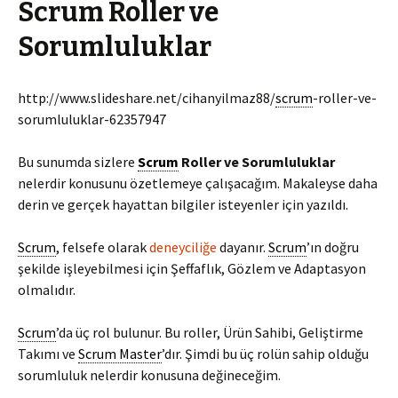
Scrum Roller ve
Sorumluluklar
http://www.slideshare.net/cihanyilmaz88/
scrum
-roller-ve-
sorumluluklar-62357947
Bu sunumda sizlere
Scrum
Roller ve Sorumluluklar
nelerdir konusunu özetlemeye çalışacağım. Makaleyse daha
derin ve gerçek hayattan bilgiler isteyenler için yazıldı.
Scrum
, felsefe olarak
deneyciliğe
dayanır.
Scrum
’ın doğru
şekilde işleyebilmesi için Şeffaflık, Gözlem ve Adaptasyon
olmalıdır.
Scrum
’da üç rol bulunur. Bu roller, Ürün Sahibi, Geliştirme
Takımı ve
Scrum Master
’dır. Şimdi bu üç rolün sahip olduğu
sorumluluk nelerdir konusuna değineceğim.