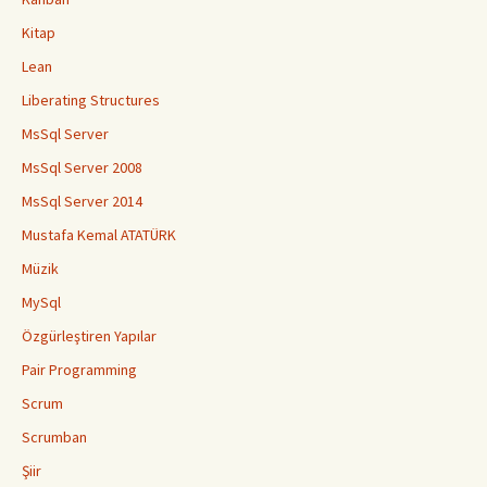
Kitap
Lean
Liberating Structures
MsSql Server
MsSql Server 2008
MsSql Server 2014
Mustafa Kemal ATATÜRK
Müzik
MySql
Özgürleştiren Yapılar
Pair Programming
Scrum
Scrumban
Şiir