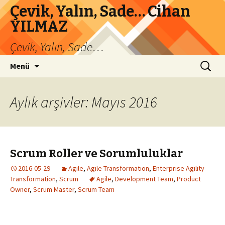
Çevik, Yalın, Sade… Cihan
YILMAZ
Çevik, Yalın, Sade…
İçeriğe
Arama:
Menü
atla
Aylık arşivler: Mayıs 2016
Scrum Roller ve Sorumluluklar
2016-05-29
Agile
,
Agile Transformation
,
Enterprise Agility
Transformation
,
Scrum
Agile
,
Development Team
,
Product
Owner
,
Scrum Master
,
Scrum Team