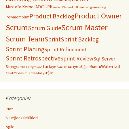
Mustafa Kemal ATATÜRK
OOP
Pair Programming
Nested Classes
Product Owner
Product Backlog
Polymorhpism
Scrum
Scrum Master
Scrum Guide
Scrum Team
Sprint
Sprint Backlog
Sprint Planing
Sprint Refinement
Sprint Retrospective
Sprint Review
Sql Server
Waterfall
Türkiye Cumhuriyeti
String
Uğur Mumcu
Sürekli Entegrasyon
Şiir
Çevik Yaklaşımlarda Maliyet
Kategoriler
.Net
5. Değer Günlükleri
Agile