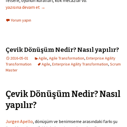
felsefe, oyunun kuralları, kök mecazlar vb.
Çevikliği Benimseme ve Çevik Dönüşüm
yazısına devam et
→
Yorum yapın
Çevik Dönüşüm Nedir? Nasıl yapılır?
2016-05-01
Agile
,
Agile Transformation
,
Enterprise Agility
Transformation
Agile
,
Enterprise Agility Transformation
,
Scrum
Master
Çevik Dönüşüm Nedir? Nasıl
yapılır?
Jurgen Apello
, dönüşüm ve benimseme arasındaki farkı şu