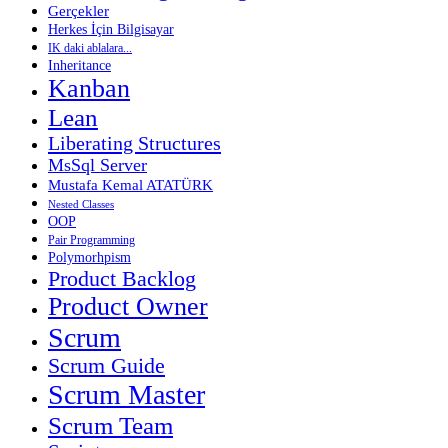
Gerçekler
Herkes İçin Bilgisayar
IK daki ablalara...
Inheritance
Kanban
Lean
Liberating Structures
MsSql Server
Mustafa Kemal ATATÜRK
Nested Classes
OOP
Pair Programming
Polymorhpism
Product Backlog
Product Owner
Scrum
Scrum Guide
Scrum Master
Scrum Team