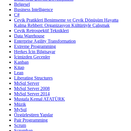
Belgesel
Business Intelligence
C#
Çevik Pratikleri Benimseme ve Çevik Dönüşüm Hayatta
Kalma Rehberi: Organizasyon Kültürüyle Çalışmak
Çevik Retrospektif Teknikleri
Data Warehouse
Enterprise Agility Transformation
Extreme Programming
Herkes İçin Bilgisayar
İçimizden Geçenler
Kanban
Kitap
Lean
Liberating Structures
MsSql Server
MsSql Server 2008
MsSql Server 2014
Mustafa Kemal ATATÜRK
Müzik
MySql
Özgürleştiren Yapılar
Pair Programming
Scrum
Scrumban