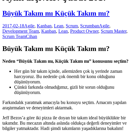
Büyük Takım mı Küçük Takım mı?
2017-02-18
Agile
,
Kanban
,
Lean
,
Scrum
,
Scrumban
Agile
,
Development Team
,
Kanban
,
Lean
,
Product Owner
,
Scrum Master
,
Scrum Team
Cihan
Büyük Takım mı Küçük Takım mı?
Neden “Büyük Takım mı, Küçük Takım mı” konusunu seçtim?
Her gün bir takım içinde, ailemizden çok iş yerinde zaman
harcıyoruz. Bu nedenle çok önemli bir konu olduğunu
düşünüyorum.
Çünkü farkında olmadığımız, gizli bir sorun olduğunu
düşünüyorum.
Farkındalık yaratmak amacıyla bu konuyu seçtim. Amacım yapılan
araştırmaları ve deneyimleri aktarmak.
Jeff Bezos’a göre iki pizza ile doyan bir takım ideal büyüklükte bir
takımdır. Bu mecazın altında aslında oldukça değerli deneyimler ve
bilgiler yatmaktadır. Hadi şimdi takımların yaşadıklarına bakalım!