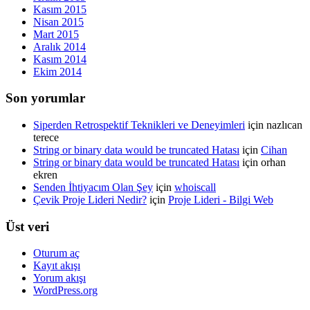
Kasım 2015
Nisan 2015
Mart 2015
Aralık 2014
Kasım 2014
Ekim 2014
Son yorumlar
Siperden Retrospektif Teknikleri ve Deneyimleri
için
nazlıcan
terece
String or binary data would be truncated Hatası
için
Cihan
String or binary data would be truncated Hatası
için
orhan
ekren
Senden İhtiyacım Olan Şey
için
whoiscall
Çevik Proje Lideri Nedir?
için
Proje Lideri - Bilgi Web
Üst veri
Oturum aç
Kayıt akışı
Yorum akışı
WordPress.org