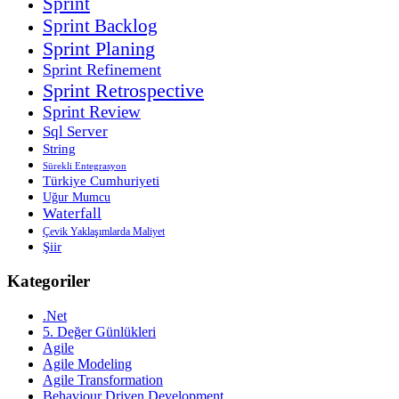
Sprint
Sprint Backlog
Sprint Planing
Sprint Refinement
Sprint Retrospective
Sprint Review
Sql Server
String
Sürekli Entegrasyon
Türkiye Cumhuriyeti
Uğur Mumcu
Waterfall
Çevik Yaklaşımlarda Maliyet
Şiir
Kategoriler
.Net
5. Değer Günlükleri
Agile
Agile Modeling
Agile Transformation
Behaviour Driven Development