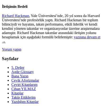
İletişimin Bedeli
Richard Hackman
, Yale Üniversitesi’nde, 20 yıl sonra da Harvard
Üniversitesi’nde profesörlük yaptı. Richard Hackman bir toplum
bilimciydi ve hayatını, takım performansı, etkili liderlik ve kendi
kendini yöneten takımlar ve organizasyonlar üzerine araştırmalara
adamıştır. Richard Hackman takımlar arasındaki iletişim yolunu
Büyük
hesaplamak için aşağıdaki formülü belirlemiştir:
yazısına devam et
Takım
→
mı
Yorum yapın
Küçük
Takım
Sayfalar
mı?
5. Değer
Agile Glossary
Bana Yazın
Çevik Aforizmalar
Çeviri Kitaplarım
Cihan YILMAZ
Kitaplar
Takip Ettiklerim
Yazdığım Kitaplar