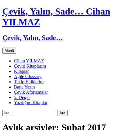
Çevik, Yalın, Sade… Cihan
YILMAZ
Çevik, Yalın, Sade…
İçeriğe
Menü
atla
Cihan YILMAZ
Çeviri Kitaplarım
Kitaplar
Agile Glossary
Takip Ettiklerim
Bana Yazın
Çevik Aforizmalar
5. Değer
Yazdığım Kitaplar
Arama:
Aylık arşivler: Şubat 2017