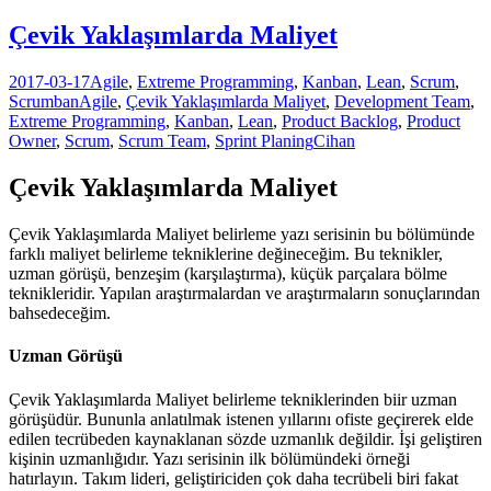
Çevik Yaklaşımlarda Maliyet
2017-03-17
Agile
,
Extreme Programming
,
Kanban
,
Lean
,
Scrum
,
Scrumban
Agile
,
Çevik Yaklaşımlarda Maliyet
,
Development Team
,
Extreme Programming
,
Kanban
,
Lean
,
Product Backlog
,
Product
Owner
,
Scrum
,
Scrum Team
,
Sprint Planing
Cihan
Çevik Yaklaşımlarda Maliyet
Çevik Yaklaşımlarda Maliyet belirleme yazı serisinin bu bölümünde
farklı maliyet belirleme tekniklerine değineceğim. Bu teknikler,
uzman görüşü, benzeşim (karşılaştırma), küçük parçalara bölme
teknikleridir. Yapılan araştırmalardan ve araştırmaların sonuçlarından
bahsedeceğim.
Uzman Görüşü
Çevik Yaklaşımlarda Maliyet belirleme tekniklerinden biir uzman
görüşüdür. Bununla anlatılmak istenen yıllarını ofiste geçirerek elde
edilen tecrübeden kaynaklanan sözde uzmanlık değildir. İşi geliştiren
kişinin uzmanlığıdır. Yazı serisinin ilk bölümündeki örneği
hatırlayın. Takım lideri, geliştiriciden çok daha tecrübeli biri fakat