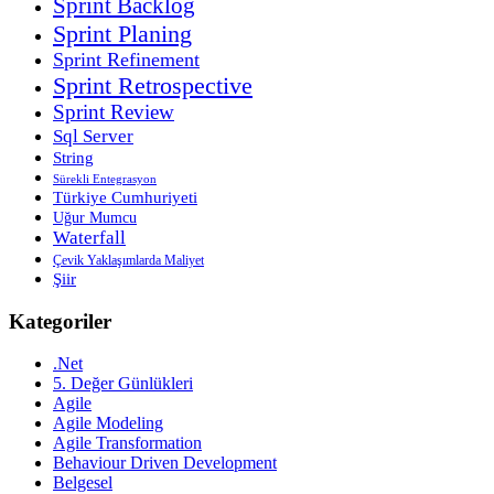
Sprint Backlog
Sprint Planing
Sprint Refinement
Sprint Retrospective
Sprint Review
Sql Server
String
Sürekli Entegrasyon
Türkiye Cumhuriyeti
Uğur Mumcu
Waterfall
Çevik Yaklaşımlarda Maliyet
Şiir
Kategoriler
.Net
5. Değer Günlükleri
Agile
Agile Modeling
Agile Transformation
Behaviour Driven Development
Belgesel