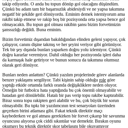
takip ediyordu. O anda bu topun dönüp gol olacağını düşündüm.
Çünkü bu adam tam bir başarısızlık abidesiydi ve ne yapsa takımına
negatif bir şekilde geri dönüyordu. Eminim demek istemiyorum ama
rakibi takip etmese ve rakip boş bir pozisyonda orta yapsa bence gol
olmayacaktı. Bu topun gol olması rakibin şansı bizim forvetimizin
şanssızlığı değildi. Buna eminim.
Bizim forvetimiz dışarıdan bakıldığından elinden geleni yapıyor, çok
çalışıyor, canını dişine takmış ve her şeyini veriyor gibi görünüyor.
Tek bir şey dışında bunları yaparken doğru yolu izlemiyor. Çünkü
doğru kararlar veremiyor. Dahil olduğu her pozisyonda işleri daha
da karmaşık hale getiriyor ve bunun sonucu da takımına olumsuz
olarak geri dönüyor.
Bunları neden anlattım? Çünkü yazılım projelerinde görev alanlarda
benzer yaklaşımı sergiliyor. Tabi kişinin sahip olduğu
role
göre
yaptığı etkide ortamda farklı oranda değişikliklere neden oluyor.
Örneğin bir futbolcu hata yaptığında bu çok önemli olmayabilir ve
hatadan geri dönülebilir. Hatalı bir pas verip topu rakibe kaptırabilir.
Biraz sonra topu rakipten geri alabilir ve bu, çok büyük bir sorun
olmayabilir. Bu tıpkı bir yazılımcının test senaryoları üzerinden
geçerken birini atlaması gibi. Fakat teknik direktör maçı
kaybederken ve gol atması gerekirken bir forvet çıkarıp bir savunma
oyuncusu alıyorsa çok ciddi sıkıntılar var demektir. Bırakın oyunu
okumayı bu teknik direktör skor tabelasını bile okuyamıyor