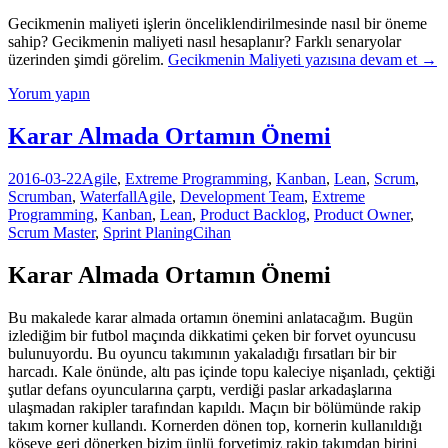
Gecikmenin maliyeti işlerin önceliklendirilmesinde nasıl bir öneme
sahip? Gecikmenin maliyeti nasıl hesaplanır? Farklı senaryolar
üzerinden şimdi görelim.
Gecikmenin Maliyeti
yazısına devam et
→
Yorum yapın
Karar Almada Ortamın Önemi
2016-03-22
Agile
,
Extreme Programming
,
Kanban
,
Lean
,
Scrum
,
Scrumban
,
Waterfall
Agile
,
Development Team
,
Extreme
Programming
,
Kanban
,
Lean
,
Product Backlog
,
Product Owner
,
Scrum Master
,
Sprint Planing
Cihan
Karar Almada Ortamın Önemi
Bu makalede karar almada ortamın önemini anlatacağım. Bugün
izlediğim bir futbol maçında dikkatimi çeken bir forvet oyuncusu
bulunuyordu. Bu oyuncu takımının yakaladığı fırsatları bir bir
harcadı. Kale önünde, altı pas içinde topu kaleciye nişanladı, çektiği
şutlar defans oyuncularına çarptı, verdiği paslar arkadaşlarına
ulaşmadan rakipler tarafından kapıldı. Maçın bir bölümünde rakip
takım korner kullandı. Kornerden dönen top, kornerin kullanıldığı
köşeye geri dönerken bizim ünlü forvetimiz rakip takımdan birini