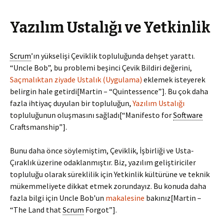
Yazılım Ustalığı ve Yetkinlik
Scrum
’ın yükselişi Çeviklik topluluğunda dehşet yarattı.
“Uncle Bob”, bu problemi beşinci Çevik Bildiri değerini,
Saçmalıktan ziyade Ustalık (Uygulama)
eklemek isteyerek
belirgin hale getirdi[Martin – “Quintessence”]. Bu çok daha
fazla ihtiyaç duyulan bir topluluğun,
Yazılım Ustalığı
topluluğunun oluşmasını sağladı[“Manifesto for
Software
Craftsmanship”].
Bunu daha önce söylemiştim, Çeviklik, İşbirliği ve Usta-
Çıraklık üzerine odaklanmıştır. Biz, yazılım geliştiriciler
topluluğu olarak süreklilik için Yetkinlik kültürüne ve teknik
mükemmeliyete dikkat etmek zorundayız. Bu konuda daha
fazla bilgi için Uncle Bob’un
makalesine
bakınız[Martin –
“The Land that
Scrum
Forgot”].