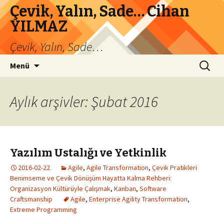
Çevik, Yalın, Sade… Cihan
YILMAZ
Çevik, Yalın, Sade…
İçeriğe
Arama:
Menü
atla
Aylık arşivler: Şubat 2016
Yazılım Ustalığı ve Yetkinlik
2016-02-22
Agile
,
Agile Transformation
,
Çevik Pratikleri
Benimseme ve Çevik Dönüşüm Hayatta Kalma Rehberi:
Organizasyon Kültürüyle Çalışmak
,
Kanban
,
Software
Craftsmanship
Agile
,
Enterprise Agility Transformation
,
Extreme Programming