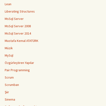
Lean
Liberating Structures
MsSql Server
MsSql Server 2008
MsSql Server 2014
Mustafa Kemal ATATÜRK
Müzik
MySql
Özgürleştiren Yapılar
Pair Programming
Scrum
Scrumban
Şiir
Sinema