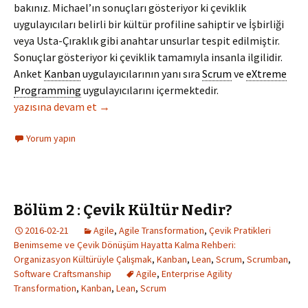
bakınız. Michael’ın sonuçları gösteriyor ki çeviklik
uygulayıcıları belirli bir kültür profiline sahiptir ve İşbirliği
veya Usta-Çıraklık gibi anahtar unsurlar tespit edilmiştir.
Sonuçlar gösteriyor ki çeviklik tamamıyla insanla ilgilidir.
Anket
Kanban
uygulayıcılarının yanı sıra
Scrum
ve
eXtreme
Programming
uygulayıcılarını içermektedir.
Çevik Kültür, İşbirliği ve Usta-Çıraklık
yazısına devam et
→
Yorum yapın
Bölüm 2 : Çevik Kültür Nedir?
2016-02-21
Agile
,
Agile Transformation
,
Çevik Pratikleri
Benimseme ve Çevik Dönüşüm Hayatta Kalma Rehberi:
Organizasyon Kültürüyle Çalışmak
,
Kanban
,
Lean
,
Scrum
,
Scrumban
,
Software Craftsmanship
Agile
,
Enterprise Agility
Transformation
,
Kanban
,
Lean
,
Scrum