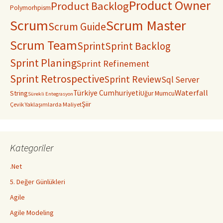
Product Owner
Product Backlog
Polymorhpism
Scrum
Scrum Master
Scrum Guide
Scrum Team
Sprint
Sprint Backlog
Sprint Planing
Sprint Refinement
Sprint Retrospective
Sprint Review
Sql Server
Waterfall
Türkiye Cumhuriyeti
String
Uğur Mumcu
Sürekli Entegrasyon
Şiir
Çevik Yaklaşımlarda Maliyet
Kategoriler
.Net
5. Değer Günlükleri
Agile
Agile Modeling