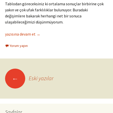
Tablodan göreceksiniz ki ortalama sonuçlar birbirine çok
yakın ve çok ufak farklılıklar bulunuyor. Buradaki
değişimlere bakarak herhangi net bir sonuca
ulaşabileceğimizi düşünmüyorum.
Bölüm 1: Çeviklik Krizde
yazısına devam et
→
Yorum yapın
Yazı
←
Eski yazılar
dolaşımı
Sayfalar