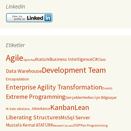
Linkedin
Etiketler
Agile
C#
Business Intelligence
Atatürk
Class
Agile Koç
Development Team
Data Warehouse
Encapsulation
Enterprise Agility Transformation
Events
Extreme Programming
Gerçekler
Herkes İçin Bilgisayar
Kanban
Lean
Inheritance
IK daki ablalara...
Liberating Structures
MsSql Server
Mustafa Kemal ATATÜRK
OOP
Pair Programming
Nested Classes