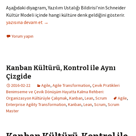
Aşağıdaki diyagram, Yazılım Ustalığı Bildirisi’nin Schneider
Kültür Modeli içinde hangi kültüre denk geldiğini gösterir.
Yazılım Ustalığı ve Yetkinlik
yazısına devam et
→
Yorum yapın
Kanban Kültürü, Kontrol ile Aynı
Çizgide
2016-02-22
Agile
,
Agile Transformation
,
Çevik Pratikleri
Benimseme ve Çevik Dönüşüm Hayatta Kalma Rehberi:
Organizasyon Kültürüyle Çalışmak
,
Kanban
,
Lean
,
Scrum
Agile
,
Enterprise Agility Transformation
,
Kanban
,
Lean
,
Scrum
,
Scrum
Master