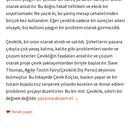
olarak anlatılır. Bu doğru fakat tehlikeli ve eksik bir
soyutlamadır. Ne yazık ki, bu yanlış mesajı cehaletimden
birçok kez kullandım. Eğer çeviklik sadece bir süreçler ailesi
olsaydı, biz kültürü yaygın bir problem olarak görmezdik.
Çeviklik, bir ürün olarak alındı ve satıldı. Şirketlerin pazara
çıkışta çok yavaş kalma, kalite gibi problemleri vardır ve
çözüm isterler. Çevikliğin faydaları anlatılır ve çözüm
olarak proje çevik yaklaşımlardan biriyle başlatılır. Dave
Thomas,
Agile
Tooth Fairy(Çeviklik Diş Perisi) deyimini
bulmuştur. Bu hikayede Çevik Koçlar, baskın yapar ve bir
tutam büyülü toz serperek yıllardır körelen ve ihmal edilen
problemli projeyi düzeltirler. Bu bir mit: Çeviklik, sihirli bir
Bölüm 2 : Çevik Kültür Nedir?
değnek değildir.
yazısına devam et
→
Yorum yapın