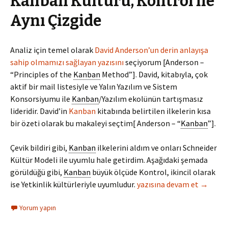
Kanban Kültürü, Kontrol ile
Aynı Çizgide
Analiz için temel olarak
David Anderson’un derin anlayışa
sahip olmamızı sağlayan yazısını
seçiyorum [Anderson –
“Principles of the
Kanban
Method”]. David, kitabıyla, çok
aktif bir mail listesiyle ve Yalın Yazılım ve Sistem
Konsorsiyumu ile
Kanban
/Yazılım ekolünün tartışmasız
lideridir. David’in
Kanban
kitabında belirtilen ilkelerin kısa
bir özeti olarak bu makaleyi seçtim[ Anderson – “
Kanban
”].
Çevik bildiri gibi,
Kanban
ilkelerini aldım ve onları Schneider
Kültür Modeli ile uyumlu hale getirdim. Aşağıdaki şemada
görüldüğü gibi,
Kanban
büyük ölçüde Kontrol, ikincil olarak
Kanban Kültürü, Kontrol il
ise Yetkinlik kültürleriyle uyumludur.
yazısına devam et
→
Yorum yapın