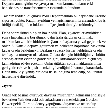
Departmanına gittim ve çavuşa mahkumlarımızı onların eski
hapishanesine transfer etmemiz ricasında bulundum.
Talebim reddedildi çünkü Polis Departmanının bu hapishane üzerine
sigortası yoktu. Kızgın ayrıldım ve hapishanelerimiz arasındaki bu iş
birliği eksikliğinden bıkkındım. İşte şimdi tümüyle rolümdeydim.
Daha sonra ikinci bir plan hazırladık. Plan, ziyaretçiler ayrıldıktan
sonra hapishaneyi boşaltmak, daha fazla gardiyan çağırmak,
mahkumları zincirle birbirine bağlamak, başlarına çuval geçirmek ve
onları 5. Kattaki depoya götürmek ve beklenen hapishane baskınına
kadar orada bekletmekti. Baskını yapacak kişiler geldiğinde orada
tek başıma oturuyor olacaktım. Onlara deneyin bitirildiğini ve bütün
arkadaşlarının evlerine gönderildiğini, kurtarabilecekleri hiçbir şey
kalmadığını söyleyecektim. Onlar gittikten sonra mahkumlarımızı
geri getirecek ve hapishanemizin güvenliğini 2 katına çıkaracaktık.
Hatta #8612 yi yanlış bir iddia ile salındığına ikna edip, onu tekrar
hapsetmeyi düşündük.
Ziyaret
Orada tek başıma oturuyor, davetsiz misafirlerin gelmesini endişeyle
beklerken Yale den eski oda arkadaşım ve meslektaşım Gordon
Bower geldi. Gordon deney yaptığımızı duymuş ve neler olup