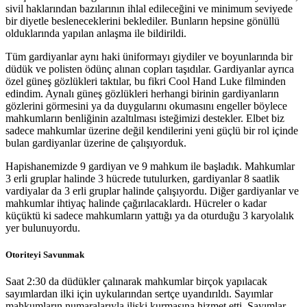
sivil haklarından bazılarının ihlal edileceğini ve minimum seviyede
bir diyetle besleneceklerini beklediler. Bunların hepsine gönüllü
olduklarında yapılan anlaşma ile bildirildi.
Tüm gardiyanlar aynı haki üniformayı giydiler ve boyunlarında bir
düdük ve polisten ödünç alınan copları taşıdılar. Gardiyanlar ayrıca
özel güneş gözlükleri taktılar, bu fikri Cool Hand Luke filminden
edindim. Aynalı güneş gözlükleri herhangi birinin gardiyanların
gözlerini görmesini ya da duygularını okumasını engeller böylece
mahkumların benliğinin azaltılması isteğimizi destekler. Elbet biz
sadece mahkumlar üzerine değil kendilerini yeni güçlü bir rol içinde
bulan gardiyanlar üzerine de çalışıyorduk.
Hapishanemizde 9 gardiyan ve 9 mahkum ile başladık. Mahkumlar
3 erli gruplar halinde 3 hücrede tutulurken, gardiyanlar 8 saatlik
vardiyalar da 3 erli gruplar halinde çalışıyordu. Diğer gardiyanlar ve
mahkumlar ihtiyaç halinde çağırılacaklardı. Hücreler o kadar
küçüktü ki sadece mahkumların yattığı ya da oturduğu 3 karyolalık
yer bulunuyordu.
Otoriteyi Savunmak
Saat 2:30 da düdükler çalınarak mahkumlar birçok yapılacak
sayımlardan ilki için uykularından sertçe uyandırıldı. Sayımlar
mahkumların numaralarıyla ilişki kurmasına hizmet etti. Sayımlar