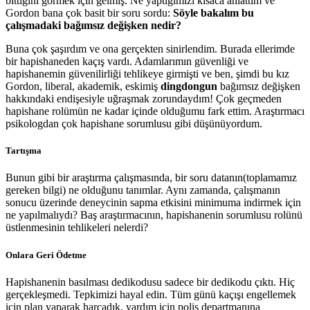
bittiğini görmek için gelmiş. Ne yaptığımızı kısaca anlattım ve
Gordon bana çok basit bir soru sordu:
Söyle bakalım bu
çalışmadaki bağımsız değişken nedir?
Buna çok şaşırdım ve ona gerçekten sinirlendim. Burada ellerimde
bir hapishaneden kaçış vardı. Adamlarımın güvenliği ve
hapishanemin güvenilirliği tehlikeye girmişti ve ben, şimdi bu kız
Gordon, liberal, akademik, eskimiş
dingdongun
bağımsız değişken
hakkındaki endişesiyle uğraşmak zorundaydım! Çok geçmeden
hapishane rolümün ne kadar içinde olduğumu fark ettim. Araştırmacı
psikologdan çok hapishane sorumlusu gibi düşünüyordum.
Tartışma
Bunun gibi bir araştırma çalışmasında, bir soru datanın(toplamamız
gereken bilgi) ne olduğunu tanımlar. Aynı zamanda, çalışmanın
sonucu üzerinde deneycinin sapma etkisini minimuma indirmek için
ne yapılmalıydı? Baş araştırmacının, hapishanenin sorumlusu rolünü
üstlenmesinin tehlikeleri nelerdi?
Onlara Geri Ödetme
Hapishanenin basılması dedikodusu sadece bir dedikodu çıktı. Hiç
gerçekleşmedi. Tepkimizi hayal edin. Tüm günü kaçışı engellemek
için plan yaparak harcadık, yardım için polis departmanına