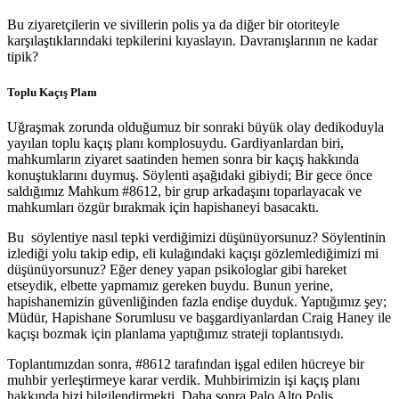
Bu ziyaretçilerin ve sivillerin polis ya da diğer bir otoriteyle
karşılaştıklarındaki tepkilerini kıyaslayın. Davranışlarının ne kadar
tipik?
Toplu Kaçış Planı
Uğraşmak zorunda olduğumuz bir sonraki büyük olay dedikoduyla
yayılan toplu kaçış planı komplosuydu. Gardiyanlardan biri,
mahkumların ziyaret saatinden hemen sonra bir kaçış hakkında
konuştuklarını duymuş. Söylenti aşağıdaki gibiydi; Bir gece önce
saldığımız Mahkum #8612, bir grup arkadaşını toparlayacak ve
mahkumları özgür bırakmak için hapishaneyi basacaktı.
Bu söylentiye nasıl tepki verdiğimizi düşünüyorsunuz? Söylentinin
izlediği yolu takip edip, eli kulağındaki kaçışı gözlemlediğimizi mi
düşünüyorsunuz? Eğer deney yapan psikologlar gibi hareket
etseydik, elbette yapmamız gereken buydu. Bunun yerine,
hapishanemizin güvenliğinden fazla endişe duyduk. Yaptığımız şey;
Müdür, Hapishane Sorumlusu ve başgardiyanlardan Craig Haney ile
kaçışı bozmak için planlama yaptığımız strateji toplantısıydı.
Toplantımızdan sonra, #8612 tarafından işgal edilen hücreye bir
muhbir yerleştirmeye karar verdik. Muhbirimizin işi kaçış planı
hakkında bizi bilgilendirmekti. Daha sonra Palo Alto Polis