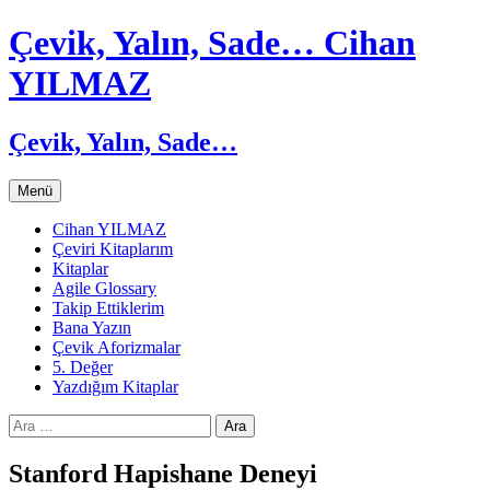
Çevik, Yalın, Sade… Cihan
YILMAZ
Çevik, Yalın, Sade…
İçeriğe
Menü
atla
Cihan YILMAZ
Çeviri Kitaplarım
Kitaplar
Agile Glossary
Takip Ettiklerim
Bana Yazın
Çevik Aforizmalar
5. Değer
Yazdığım Kitaplar
Arama:
Stanford Hapishane Deneyi