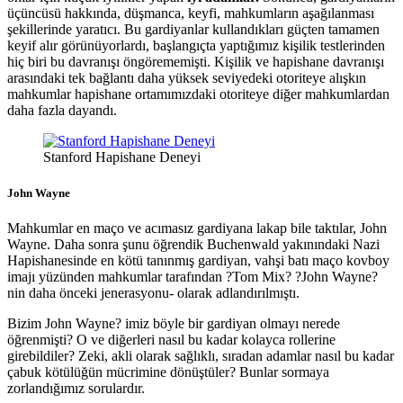
üçüncüsü hakkında, düşmanca, keyfi, mahkumların aşağılanması
şekillerinde yaratıcı. Bu gardiyanlar kullandıkları güçten tamamen
keyif alır görünüyorlardı, başlangıçta yaptığımız kişilik testlerinden
hiç biri bu davranışı öngörememişti. Kişilik ve hapishane davranışı
arasındaki tek bağlantı daha yüksek seviyedeki otoriteye alışkın
mahkumlar hapishane ortamımızdaki otoriteye diğer mahkumlardan
daha fazla dayandı.
Stanford Hapishane Deneyi
John Wayne
Mahkumlar en maço ve acımasız gardiyana lakap bile taktılar, John
Wayne. Daha sonra şunu öğrendik Buchenwald yakınındaki Nazi
Hapishanesinde en kötü tanınmış gardiyan, vahşi batı maço kovboy
imajı yüzünden mahkumlar tarafından ?Tom Mix? ?John Wayne?
nin daha önceki jenerasyonu- olarak adlandırılmıştı.
Bizim John Wayne? imiz böyle bir gardiyan olmayı nerede
öğrenmişti? O ve diğerleri nasıl bu kadar kolayca rollerine
girebildiler? Zeki, akli olarak sağlıklı, sıradan adamlar nasıl bu kadar
çabuk kötülüğün mücrimine dönüştüler? Bunlar sormaya
zorlandığımız sorulardır.