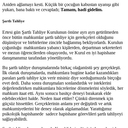
Aniden ağlamayı kesti. Küçük bir çocuğun kabustan uyanışı gibi
yukarı, bana baktı ve cevapladı;
Tamam, hadi gidelim.
Şartlı Tahliye
Ertesi gün Şartlı Tahliye Kurulunun önüne ayrı ayrı getirilmeden
önce bütün mahkumlar şartlı tahliye için gerekçeleri olduğunu
düşünüyor ve birbirlerine zincirle bağlanmış bekliyorlardı. Kurulun
çoğunluğu mahkumlara yabancı kişilerden, departman sekreterleri
ve mezun öğrencilerden oluşuyordu, ve Kurul en iyi hapishane
danışmanımız tarafından yönetiliyordu.
Bu şartlı tahliye duruşmalarında birkaç olağanüstü şey gerçekleşti.
İlk olarak duruşmalarda, mahkumlara bugüne kadar kazandıkları
paraları şartlı tahliye için verir misiniz diye sorduğumuzda birçoğu
evet dedi. Daha sonra duruşmaları sonlandırdık ve isteklerini
değerlendirirken mahkumlara hücrelerine dönmelerini söyledik, her
mahkum itaat etti. Aynı sonucu basitçe deneyi bırakarak elde
edebilecekleri halde. Neden itaat ettiler? Çünkü direnmek için
güçsüz hissettiler. Gerçeklerinin anlamı yer değiştirdi ve artık
mahkumiyetlerini bir deney olarak algılamadılar. Yarattığımız
psikolojik hapishanede sadece hapishane görevlileri şartlı tahliyeyi
sağlayabilirdi.