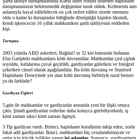
Şartlı tahliye duruşmalarında Kurul lideri rolünü üstlenen hapishane
danışmanımızın beklenmedik değişimine tanık olduk. Kelimenin tam
anlamıyla hayal edilebilecek en çok nefret edilen otorite memuru
oldu o kadar ki duruşmalar bittiğinde dönüştüğü kişiden tiksindi,
kendi işkencecisi 16 yıllık mahkumken şartlı tahliyesini reddeden
kişi.
Tartışma
2003 yılında ABD askerleri, Bağdat? ın 32 km batısında bulunan
Ebu Garipteki mahkumlara kötü davrandılar. Mahkumlar çırıl çıplak
soyuldu, kafalarına çuval geçirildi, gardiyanlar gülerken ve fotoğraf
çekerken cinsel olarak aşağılandılar. Bu kötü davranış ve Stanford
Hapishane Deneyinde yer alan kötü davranış birbiriyle nasıl benzer
ya da farklıdır?
Gardiyan Tipleri
5.gün ile mahkumlar ve gardiyanlar arasında yeni bir ilişki ortaya
çıktı. Şimdi gardiyanlar rollerine daha kolayca girebiliyorlardı, iş
kimi zaman sıkıcı kimi zaman ilginçti.
3 Tip gardiyan vardı. Birinci, hapishane kurallarını takip eden, zorlu
fakat adil gardiyanlar. İkinci, mahkumları hiç cezalandırmayan ve
onlar için küçük iyilikler yapan
iyi adamlar.
Sonuncu, gardiyanların