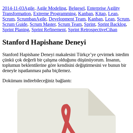
2014-11-03
Agile
,
Agile Modeling
,
Belgesel
,
Enterprise Agility
Transformation
,
Extreme Programming
,
Kanban
,
Kitap
,
Lean
,
Scrum
,
Scrumban
Agile
,
Development Team
,
Kanban
,
Lean
,
Scrum
,
Scrum Guide
,
Scrum Master
,
Scrum Team
,
Sprint
,
Sprint Backlog
,
Sprint Planing
,
Sprint Refinement
,
Sprint Retrospective
Cihan
Stanford Hapishane Deneyi
Stanford Hapishane Deneyi makalesini Türkçe’ye çevirmek istedim
çünkü çok değerli bir çalışma olduğunu düşünüyorum. İnsanın,
toplumun beklentilerine göre kendisini değiştirmesini ve bunun bir
deneyle ispatlanması paha biçilemez.
Dokümanı indirebileceğiniz bağlantı: