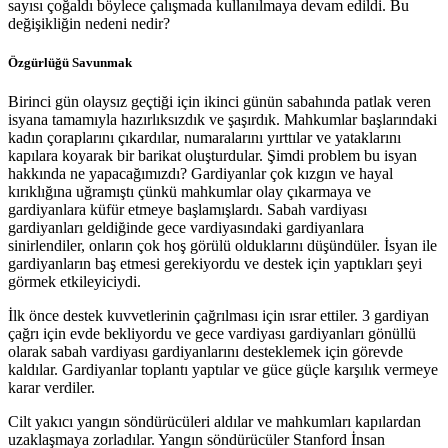
sayısı çoğaldı böylece çalışmada kullanılmaya devam edildi. Bu
değişikliğin nedeni nedir?
Özgürlüğü Savunmak
Birinci gün olaysız geçtiği için ikinci günün sabahında patlak veren
isyana tamamıyla hazırlıksızdık ve şaşırdık. Mahkumlar başlarındaki
kadın çoraplarını çıkardılar, numaralarını yırttılar ve yataklarını
kapılara koyarak bir barikat oluşturdular. Şimdi problem bu isyan
hakkında ne yapacağımızdı? Gardiyanlar çok kızgın ve hayal
kırıklığına uğramıştı çünkü mahkumlar olay çıkarmaya ve
gardiyanlara küfür etmeye başlamışlardı. Sabah vardiyası
gardiyanları geldiğinde gece vardiyasındaki gardiyanlara
sinirlendiler, onların çok hoş görülü olduklarını düşündüler. İsyan ile
gardiyanların baş etmesi gerekiyordu ve destek için yaptıkları şeyi
görmek etkileyiciydi.
İlk önce destek kuvvetlerinin çağrılması için ısrar ettiler. 3 gardiyan
çağrı için evde bekliyordu ve gece vardiyası gardiyanları gönüllü
olarak sabah vardiyası gardiyanlarını desteklemek için görevde
kaldılar. Gardiyanlar toplantı yaptılar ve güce güçle karşılık vermeye
karar verdiler.
Cilt yakıcı yangın söndürücüleri aldılar ve mahkumları kapılardan
uzaklaşmaya zorladılar. Yangın söndürücüler Stanford İnsan