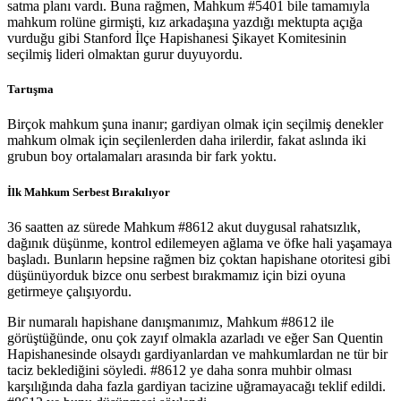
satma planı vardı. Buna rağmen, Mahkum #5401 bile tamamıyla
mahkum rolüne girmişti, kız arkadaşına yazdığı mektupta açığa
vurduğu gibi Stanford İlçe Hapishanesi Şikayet Komitesinin
seçilmiş lideri olmaktan gurur duyuyordu.
Tartışma
Birçok mahkum şuna inanır; gardiyan olmak için seçilmiş denekler
mahkum olmak için seçilenlerden daha irilerdir, fakat aslında iki
grubun boy ortalamaları arasında bir fark yoktu.
İlk Mahkum Serbest Bırakılıyor
36 saatten az sürede Mahkum #8612 akut duygusal rahatsızlık,
dağınık düşünme, kontrol edilemeyen ağlama ve öfke hali yaşamaya
başladı. Bunların hepsine rağmen biz çoktan hapishane otoritesi gibi
düşünüyorduk bizce onu serbest bırakmamız için bizi oyuna
getirmeye çalışıyordu.
Bir numaralı hapishane danışmanımız, Mahkum #8612 ile
görüştüğünde, onu çok zayıf olmakla azarladı ve eğer San Quentin
Hapishanesinde olsaydı gardiyanlardan ve mahkumlardan ne tür bir
taciz beklediğini söyledi. #8612 ye daha sonra muhbir olması
karşılığında daha fazla gardiyan tacizine uğramayacağı teklif edildi.