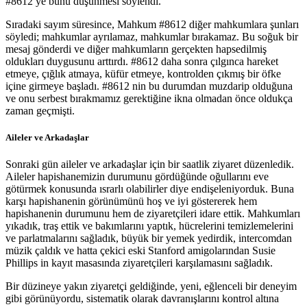
#8612 ye bunu düşünmesi söylendi.
Sıradaki sayım süresince, Mahkum #8612 diğer mahkumlara şunları
söyledi; mahkumlar ayrılamaz, mahkumlar bırakamaz. Bu soğuk bir
mesaj gönderdi ve diğer mahkumların gerçekten hapsedilmiş
oldukları duygusunu arttırdı. #8612 daha sonra çılgınca hareket
etmeye, çığlık atmaya, küfür etmeye, kontrolden çıkmış bir öfke
içine girmeye başladı. #8612 nin bu durumdan muzdarip olduğuna
ve onu serbest bırakmamız gerektiğine ikna olmadan önce oldukça
zaman geçmişti.
Aileler ve Arkadaşlar
Sonraki gün aileler ve arkadaşlar için bir saatlik ziyaret düzenledik.
Aileler hapishanemizin durumunu gördüğünde oğullarını eve
götürmek konusunda ısrarlı olabilirler diye endişeleniyorduk. Buna
karşı hapishanenin görünümünü hoş ve iyi göstererek hem
hapishanenin durumunu hem de ziyaretçileri idare ettik. Mahkumları
yıkadık, traş ettik ve bakımlarını yaptık, hücrelerini temizlemelerini
ve parlatmalarını sağladık, büyük bir yemek yedirdik, intercomdan
müzik çaldık ve hatta çekici eski Stanford amigolarından Susie
Phillips in kayıt masasında ziyaretçileri karşılamasını sağladık.
Bir düzineye yakın ziyaretçi geldiğinde, yeni, eğlenceli bir deneyim
gibi görünüyordu, sistematik olarak davranışlarını kontrol altına