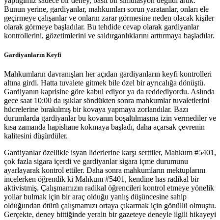
yaptığımız sadece bir deney, basit bir simülasyon değildi artık.
Bunun yerine, gardiyanlar, mahkumları sorun yaratanlar, onları ele
geçirmeye çalışanlar ve onların zarar görmesine neden olacak kişiler
olarak görmeye başladılar. Bu tehdide cevap olarak gardiyanlar
kontrollerini, gözetimlerini ve saldırganlıklarını arttırmaya başladılar.
Gardiyanların Keyfi
Mahkumların davranışları her açıdan gardiyanların keyfi kontrolleri
altına girdi. Hatta tuvalete gitmek bile özel bir ayrıcalığa dönüştü.
Gardiyanın kaprisine göre kabul ediyor ya da reddediyordu. Aslında
gece saat 10:00 da ışıklar söndükten sonra mahkumlar tuvaletlerini
hücrelerine bırakılmış bir kovaya yapmaya zorlandılar. Bazı
durumlarda gardiyanlar bu kovanın boşaltılmasına izin vermediler ve
kısa zamanda hapishane kokmaya başladı, daha açarsak çevrenin
kalitesini düşürdüler.
Gardiyanlar özellikle isyan liderlerine karşı serttiler, Mahkum #5401,
çok fazla sigara içerdi ve gardiyanlar sigara içme durumunu
ayarlayarak kontrol ettiler. Daha sonra mahkumların mektuplarını
incelerken öğrendik ki Mahkum #5401, kendine has radikal bir
aktivistmiş. Çalışmamızın radikal öğrencileri kontrol etmeye yönelik
yollar bulmak için bir araç olduğu yanlış düşüncesine sahip
olduğundan ötürü çalışmamızı ortaya çıkarmak için gönüllü olmuştu.
Gerçekte, deney bittiğinde yeraltı bir gazeteye deneyle ilgili hikayeyi