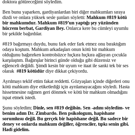
doktora götüreceğimi söyledim.
Ben bunu yaparken, gardiyanlardan biri diğer mahkumları sıraya
dizdi ve onlara yüksek sesle şunları söyletti:
Mahkum #819 kötü
bir mahkumdur. Mahkum #819’un yaptığı şey yüzünden
hücrem berbat, Gardiyan Bey.
Onlarca kere bu cümleyi uyumlu
bir şekilde bağırdılar.
#819 bağırmayı duydu, bunu fark eder fark etmez onu bıraktığım
odaya koştum. Mahkum arkadaşları onun kötü bir mahkum
olduğunu bağırırken kontrolsüzce hıçkıra hıçkıra ağlayan çocukla
karşılaştım. Bağırışlar birinci günde olduğu gibi düzensiz ve
eğlenceli değildi. Şimdi kesin bir uyum ve itaat ile sanki tek bir ses
olarak
#819 kötüdür
diye dikkat çekiyordu.
Ayrılmayı teklif ettim fakat reddetti. Gözyaşları içinde diğerleri onu
kötü mahkum diye etiketlediği için ayrılamayacağını söyledi. Hasta
hissetmesine rağmen geri dönmek ve kötü bir mahkum olmadığını
ispat etmek istedi.
Şunu söyledim;
Dinle, sen #819 değilsin. Sen -adını söyledim- ve
benim adım Dr. Zimbardo. Ben psikologum, hapishane
sorumlusu değil. Bu gerçek bir hapishane değil. Bu sadece bir
deney ve onlarda mahkum değiller, öğrenciler, tıpkı senin gibi.
Hadi gidelim.