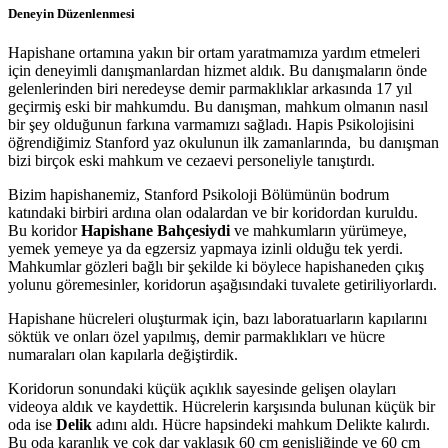
Deneyin Düzenlenmesi
Hapishane ortamına yakın bir ortam yaratmamıza yardım etmeleri
için deneyimli danışmanlardan hizmet aldık. Bu danışmaların önde
gelenlerinden biri neredeyse demir parmaklıklar arkasında 17 yıl
geçirmiş eski bir mahkumdu. Bu danışman, mahkum olmanın nasıl
bir şey olduğunun farkına varmamızı sağladı. Hapis Psikolojisini
öğrendiğimiz Stanford yaz okulunun ilk zamanlarında, bu danışman
bizi birçok eski mahkum ve cezaevi personeliyle tanıştırdı.
Bizim hapishanemiz, Stanford Psikoloji Bölümünün bodrum
katındaki birbiri ardına olan odalardan ve bir koridordan kuruldu.
Bu koridor
Hapishane Bahçesiydi
ve mahkumların yürümeye,
yemek yemeye ya da egzersiz yapmaya izinli olduğu tek yerdi.
Mahkumlar gözleri bağlı bir şekilde ki böylece hapishaneden çıkış
yolunu göremesinler, koridorun aşağısındaki tuvalete getiriliyorlardı.
Hapishane hücreleri oluşturmak için, bazı laboratuarların kapılarını
söktük ve onları özel yapılmış, demir parmaklıkları ve hücre
numaraları olan kapılarla değiştirdik.
Koridorun sonundaki küçük açıklık sayesinde gelişen olayları
videoya aldık ve kaydettik. Hücrelerin karşısında bulunan küçük bir
oda ise
Delik
adını aldı. Hücre hapsindeki mahkum Delikte kalırdı.
Bu oda karanlık ve çok dar yaklaşık 60 cm genişliğinde ve 60 cm