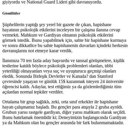
giyiyordu ve National Guard Lideri gibi davranıyordu.
Gönüllüler
Şüphelilerin yaptığı şey yerel bir gazete de çıkan, hapishane
hayatının psikolojik etkilerini inceleyen bir çalışma ilanına cevap
vermekti. Mahkum ve Gardiyan olmanın psikolojik etkilerini
görmek istedik. Bunu yapabilmek için, sahte bir hapishane kurmaya
ve sonra dikkatlice bu sahte hapishanenin duvarları içindeki herkesin
davranışlarını not etmeye karar verdik.
İlanımıza 70 ten fazla aday başvurdu ve tanısal görüşmelere, kişilik
testlerine katıldı böylece psikolojik problemleri olanları, tıbbi
yeterliliği olmayanları veya suç ve uyuşturucu geçmişi olanları
eledik. Sonunda Birleşik Devletler ve Kanada? dan Stanford
çevresinde yaşayan ve günlük 15$ kazanmak isteyen 24 üniversite
öğrencisi kaldı. Adaylar, test ettiğimiz ya da gözlemlediğimiz tüm
açılardan normal tepkiler verdiler.
Ortalama bir grup sağlıklı, zeki, orta sınıf erkekler ile hapishane
hayatı çalışmamız başladı. Bu gençler para atışıyla 2 gruba ayrıldı.
Grubun yarısı rastgele gardiyan, diğer yarısı mahkum olarak seçildi.
Bunu hatırlamak önemlidir ki; Deneyimizin başlangıcında Gardiyan
ya da Mahkum olan bu gençler arasında bir fark bulunmamaktadır.