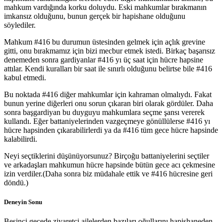
mahkum vardığında korku doluydu. Eski mahkumlar bırakmanın
imkansız olduğunu, bunun gerçek bir hapishane olduğunu
söylediler.
Mahkum #416 bu durumun üstesinden gelmek için açlık grevine
gitti, onu bırakmamız için bizi mecbur etmek istedi. Birkaç başarısız
denemeden sonra gardiyanlar #416 yı üç saat için hücre hapsine
attılar. Kendi kuralları bir saat ile sınırlı olduğunu belirtse bile #416
kabul etmedi.
Bu noktada #416 diğer mahkumlar için kahraman olmalıydı. Fakat
bunun yerine diğerleri onu sorun çıkaran biri olarak gördüler. Daha
sonra başgardiyan bu duyguyu mahkumlara seçme şansı vererek
kullandı. Eğer battaniyelerinden vazgeçmeye gönüllülerse #416 yı
hücre hapsinden çıkarabilirlerdi ya da #416 tüm gece hücre hapsinde
kalabilirdi.
Neyi seçtiklerini düşünüyorsunuz? Birçoğu battaniyelerini seçtiler
ve arkadaşları mahkumun hücre hapsinde bütün gece acı çekmesine
izin verdiler.(Daha sonra biz müdahale ettik ve #416 hücresine geri
döndü.)
Deneyin Sonu
Beşinci gecede ziyaretçi ailelerden bazıları oğullarını hapishaneden