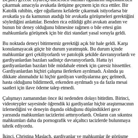
çıkarmak amacıyla avukatla iletişime geçmem için rica ettiler. Bir
Katolik rahibin, eğer oğullarını kefaletle çıkarmak istiyorlarsa bir
avukatla ya da kamunun atadığı bir avukatla görüşmeleri gerektiğini
söylediğini anlattılar. Benden rica edildiği gibi avukatı aradım ve
bunun bir deney olduğunu bilmesine rağmen o bile ertesi gün
mahkumlarla görüşmek için bir dizi standart yasal soruyla geldi.
Bu noktada deneyi bitirmemiz gerektiği açık bir hale geldi. Karşı
konulamayacak güçte bir durum yaratmıştık. Bu durum içinde
mahkumlar geri çekiliyorlardı ve patolojik şekilde davranıyorlardı ve
gardiyanlardan bazıları sadistçe davranıyorlardı. Hatta iyi
gardiyanlardan bazıları bile müdahale etmek için çaresiz hissettiler.
Gardiyanlardan hiçbiri çalışma ilerlerken ayrılmadı. Aslında şu
dikkate alınmalıdır ki hiçbir gardiyan vardiyalarına geç gelmedi,
hasta olduğunu bildirmedi, erkenden ayrılmadı ya da fazla mesai
saatleri için ilave ödeme talep etmedi.
Çalışmayı zamanından önce iki nedenden dolayı bitirdim. Birinci,
videoteypler sayesinde öğrendik ki gardiyanlar hiçbir araştırmacının
izlemediğini ve deneyin dışında olduğunu düşündükleri gece
yarısında mahkumları tacizlerini arttırıyorlardı. Onların can sıkıntısı
mahkumları daha da pornografik ve alçaltıcı tacizlerde bulunmaya
tahrik ediyordu.
İkinci, Christina Maslach, gardiyanlar ve mahkumlar ile görüşme