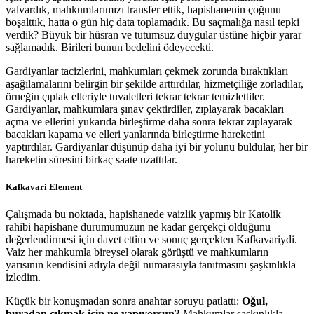
yalvardık, mahkumlarımızı transfer ettik, hapishanenin çoğunu
boşalttık, hatta o gün hiç data toplamadık. Bu saçmalığa nasıl tepki
verdik? Büyük bir hüsran ve tutumsuz duygular üstüne hiçbir yarar
sağlamadık. Birileri bunun bedelini ödeyecekti.
Gardiyanlar tacizlerini, mahkumları çekmek zorunda bıraktıkları
aşağılamalarını belirgin bir şekilde arttırdılar, hizmetçiliğe zorladılar,
örneğin çıplak elleriyle tuvaletleri tekrar tekrar temizlettiler.
Gardiyanlar, mahkumlara şınav çektirdiler, zıplayarak bacakları
açma ve ellerini yukarıda birleştirme daha sonra tekrar zıplayarak
bacakları kapama ve elleri yanlarında birleştirme hareketini
yaptırdılar. Gardiyanlar düşünüp daha iyi bir yolunu buldular, her bir
hareketin süresini birkaç saate uzattılar.
Kafkavari Element
Çalışmada bu noktada, hapishanede vaizlik yapmış bir Katolik
rahibi hapishane durumumuzun ne kadar gerçekçi olduğunu
değerlendirmesi için davet ettim ve sonuç gerçekten Kafkavariydi.
Vaiz her mahkumla bireysel olarak görüştü ve mahkumların
yarısının kendisini adıyla değil numarasıyla tanıtmasını şaşkınlıkla
izledim.
Küçük bir konuşmadan sonra anahtar soruyu patlattı:
Oğul,
buradan çıkmak için ne yapıyorsun?
Mahkumlar şaşkınlıkla