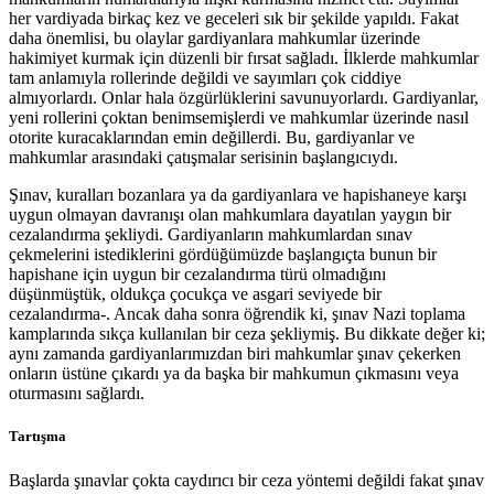
her vardiyada birkaç kez ve geceleri sık bir şekilde yapıldı. Fakat
daha önemlisi, bu olaylar gardiyanlara mahkumlar üzerinde
hakimiyet kurmak için düzenli bir fırsat sağladı. İlklerde mahkumlar
tam anlamıyla rollerinde değildi ve sayımları çok ciddiye
almıyorlardı. Onlar hala özgürlüklerini savunuyorlardı. Gardiyanlar,
yeni rollerini çoktan benimsemişlerdi ve mahkumlar üzerinde nasıl
otorite kuracaklarından emin değillerdi. Bu, gardiyanlar ve
mahkumlar arasındaki çatışmalar serisinin başlangıcıydı.
Şınav, kuralları bozanlara ya da gardiyanlara ve hapishaneye karşı
uygun olmayan davranışı olan mahkumlara dayatılan yaygın bir
cezalandırma şekliydi. Gardiyanların mahkumlardan sınav
çekmelerini istediklerini gördüğümüzde başlangıçta bunun bir
hapishane için uygun bir cezalandırma türü olmadığını
düşünmüştük, oldukça çocukça ve asgari seviyede bir
cezalandırma-. Ancak daha sonra öğrendik ki, şınav Nazi toplama
kamplarında sıkça kullanılan bir ceza şekliymiş. Bu dikkate değer ki;
aynı zamanda gardiyanlarımızdan biri mahkumlar şınav çekerken
onların üstüne çıkardı ya da başka bir mahkumun çıkmasını veya
oturmasını sağlardı.
Tartışma
Başlarda şınavlar çokta caydırıcı bir ceza yöntemi değildi fakat şınav