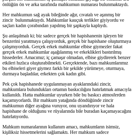
önlüğün ön ve arka tarafında mahkumun numarası bulunmaktaydı.
Her mahkumun sağ ayak bileğinde ağır, cıvatalı ve aşınmış bir
zincir bulunmaktaydı. Mahkumlar kauçuk terlikler giyiyordu ve
saçları kadın çorabından yapılmış bir şapkayla kaplıydı.
Şu anlaşılmalı ki; biz sadece gerçek bir hapishanenin işleyen bir
benzerini yaratmaya çalışıyorduk, gerçek bir hapishane oluşturmaya
çalışmıyorduk. Gerçek erkek mahkumlar elbise giymezler fakat
gerçek erkek mahkumlar aşağılanmış ve erkeklikleri bastırılmış
hissederler. Amacımız; iç çamaşır olmadan, elbise giydirerek benzer
etkileri hızlıca oluşturabilmekti. Gerçektende, bazı mahkumlarımız
bu elbiseleri giyer giymez farklı bir şekilde yürümeye, oturmaya,
durmaya başladılar, erkekten çok kadın gibi.
Pek çok hapishanede uygulanmayan ayaklarındaki zincir,
mahkumlara bulundukları ortamın baskıcılığını hatırlatmak amacıyla
kullanıldı. Hatta mahkumlar uyurken bile bu baskıcı atmosferden
kaçamıyorlardı. Bir mahkum yatağında döndüğünde zincir
mahkumun diğer ayağına vuruyor, onu uyandırıyor ve hala
hapishane de olduğunu ve rüyalarında bile buradan kaçamayacağını
hatırlatıyordu.
Mahkum numaralarının kullanım amacı, mahkumların isimsiz,
kişiliksiz hissetmelerini sağlamaktı. Her mahkum sadece