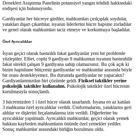
Denekleri Araştırma Panelinin potansiyel yangın tehdidi hakkındaki
endişesi için bulunuyordu.
Gardiyanlar her hücreye girdiler, mahkumları çırılçıplak soydular,
yatakları dışarı çıkardılar, isyanın liderlerini hücre hapsine zorladılar
ve genel olarak mahkumları taciz etmeye ve korkutmaya başladılar.
Özel Ayrıcalıklar
İsyan geçici olarak bastırıldı fakat gardiyanlar yeni bir problemle
yüzleştiler. Elbet, coplu 9 gardiyan 9 mahkumun isyanını bastırabilir
fakat sürekli çalışan 9 gardiyana sahip olamazsınız. Bu çok açık ki
bizim hapishane bütçemiz gardiyanlar ve mahkumlar arasında böyle
bir oranı destekleyemez. Bu durumda gardiyanlar ne yapacaktı?
Gardiyanlarımızdan biri çözümle geldi.
Fiziksel taktikler yerine
psikolojik taktikler kullanalım.
Psikolojik taktikler özel hücrenin
kurulmasıyla sonuçlandı.
3 hücremizden 1 i özel hücre olarak tasarlandı. İsyana en az katılan
3 mahkuma özel ayrıcalıklar verildi. Üniformalarını, yataklarını geri
aldılar ve dişlerini fırçalamalarına izin verildi. Diğerlerine bu
ayrıcalıklar yapılmadı. Ayrıcalıklı mahkumlar, geçici olarak yemek
hakkını kaybeden mahkumların önünde özel yemekler yediler.
Sonuç mahkumlar arasındaki birliğin bozulması oldu.