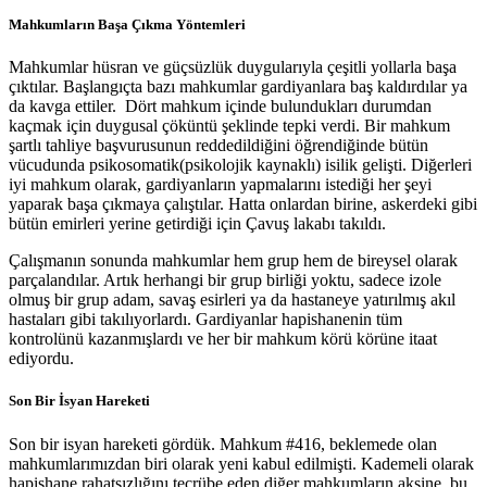
Mahkumların Başa Çıkma Yöntemleri
Mahkumlar hüsran ve güçsüzlük duygularıyla çeşitli yollarla başa
çıktılar. Başlangıçta bazı mahkumlar gardiyanlara baş kaldırdılar ya
da kavga ettiler. Dört mahkum içinde bulundukları durumdan
kaçmak için duygusal çöküntü şeklinde tepki verdi. Bir mahkum
şartlı tahliye başvurusunun reddedildiğini öğrendiğinde bütün
vücudunda psikosomatik(psikolojik kaynaklı) isilik gelişti. Diğerleri
iyi mahkum olarak, gardiyanların yapmalarını istediği her şeyi
yaparak başa çıkmaya çalıştılar. Hatta onlardan birine, askerdeki gibi
bütün emirleri yerine getirdiği için Çavuş lakabı takıldı.
Çalışmanın sonunda mahkumlar hem grup hem de bireysel olarak
parçalandılar. Artık herhangi bir grup birliği yoktu, sadece izole
olmuş bir grup adam, savaş esirleri ya da hastaneye yatırılmış akıl
hastaları gibi takılıyorlardı. Gardiyanlar hapishanenin tüm
kontrolünü kazanmışlardı ve her bir mahkum körü körüne itaat
ediyordu.
Son Bir İsyan Hareketi
Son bir isyan hareketi gördük. Mahkum #416, beklemede olan
mahkumlarımızdan biri olarak yeni kabul edilmişti. Kademeli olarak
hapishane rahatsızlığını tecrübe eden diğer mahkumların aksine, bu