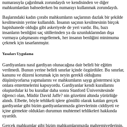
numarasıyla çağırılmak zorundaydı ve kendisinden ve diğer
mahkumlardan bahsederken bu numarayı kullanmak zorundaydı.
Başlarındaki kadın çorabı mahkumların saçlarının dazlak bir şekilde
kesilmesinin yerine kullanıldı. İnsanın saçının kesilmesinin birçok
hapishanede olduğu gibi askeriyede de yeri vardır. Bu, bazı
insanların benliğini saç sitillerinden ya da uzunluklarından dışa
vurmaya çalışmasını engellemek, her insanın benliğini minimuma
çekmek için tasarlanmıştır.
Yasaları Uygulama
Gardiyanlara nasıl gardiyan olunacağına dair belirli bir eğitim
verilmedi. Bunun yerine belirli sınırlar içinde özgürdüler. Bu sınırlar,
kanunu ve düzeni korumak için neyin gerekli olduğunu
düşünüyorlarsa yapmalarını ve mahkumların saygı göstermesi için
onlara emretmelerini kapsıyordu. Gardiyanlar kendi kurallarını
oluşturdular ki bu kurallar daha sonra Stanford Üniversitesinde
öğrenci olan, Müdür David Jaffe? nin gözetimi altında yürürlüğe
alındı. Elbette, böyle tehlikeli işlere gönüllü olarak katılan gerçek
gardiyanlar gibi bizim gardiyanlarımızda görevlerinin ciddiyeti ve
içine girmekte oldukları durumun muhtemel tehlikeleri hakkında
uyarıldı.
Gerçek mahkumlar gibi bizim mahkumlarımızda mahremiyetlerinin,