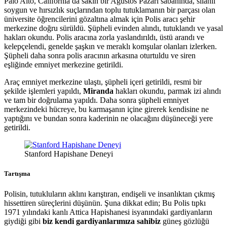
Palo Alto, California da sakin bir Ağustos Pazarı sabahında, silahlı
soygun ve hırsızlık suçlarından toplu tutuklamanın bir parçası olan
üniversite öğrencilerini gözaltına almak için Polis aracı şehir
merkezine doğru sürüldü. Şüpheli evinden alındı, tutuklandı ve yasal
hakları okundu. Polis aracına zorla yaslandırıldı, üstü arandı ve
kelepçelendi, genelde şaşkın ve meraklı komşular olanları izlerken.
Şüpheli daha sonra polis aracının arkasına oturtuldu ve siren
eşliğinde emniyet merkezine getirildi.
Araç emniyet merkezine ulaştı, şüpheli içeri getirildi, resmi bir
şekilde işlemleri yapıldı,
Miranda
hakları okundu, parmak izi alındı
ve tam bir doğrulama yapıldı. Daha sonra şüpheli emniyet
merkezindeki hücreye, bu karmaşanın içine girerek kendisine ne
yaptığını ve bundan sonra kaderinin ne olacağını düşüneceği yere
getirildi.
Stanford Hapishane Deneyi
Tartışma
Polisin, tutukluların aklını karıştıran, endişeli ve insanlıktan çıkmış
hissettiren süreçlerini düşünün. Şuna dikkat edin; Bu Polis tıpkı
1971 yılındaki kanlı Attica Hapishanesi isyanındaki gardiyanların
giydiği gibi
biz kendi gardiyanlarımıza sahibiz
güneş gözlüğü