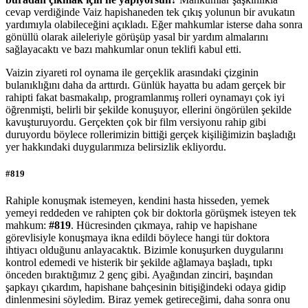
cevap verdiğinde Vaiz hapishaneden tek çıkış yolunun bir avukatın
yardımıyla olabileceğini açıkladı. Eğer mahkumlar isterse daha sonra
gönüllü olarak aileleriyle görüşüp yasal bir yardım almalarını
sağlayacaktı ve bazı mahkumlar onun teklifi kabul etti.
Vaizin ziyareti rol oynama ile gerçeklik arasındaki çizginin
bulanıklığını daha da arttırdı. Günlük hayatta bu adam gerçek bir
rahipti fakat basmakalıp, programlanmış rolleri oynamayı çok iyi
öğrenmişti, belirli bir şekilde konuşuyor, ellerini öngörülen şekilde
kavuşturuyordu. Gerçekten çok bir film versiyonu rahip gibi
duruyordu böylece rollerimizin bittiği gerçek kişiliğimizin başladığı
yer hakkındaki duygularımıza belirsizlik ekliyordu.
#819
Rahiple konuşmak istemeyen, kendini hasta hisseden, yemek
yemeyi reddeden ve rahipten çok bir doktorla görüşmek isteyen tek
mahkum:
#819
. Hücresinden çıkmaya, rahip ve hapishane
görevlisiyle konuşmaya ikna edildi böylece hangi tür doktora
ihtiyacı olduğunu anlayacaktık. Bizimle konuşurken duygularını
kontrol edemedi ve histerik bir şekilde ağlamaya başladı, tıpkı
önceden bıraktığımız 2 genç gibi. Ayağından zinciri, başından
şapkayı çıkardım, hapishane bahçesinin bitişiğindeki odaya gidip
dinlenmesini söyledim. Biraz yemek getireceğimi, daha sonra onu