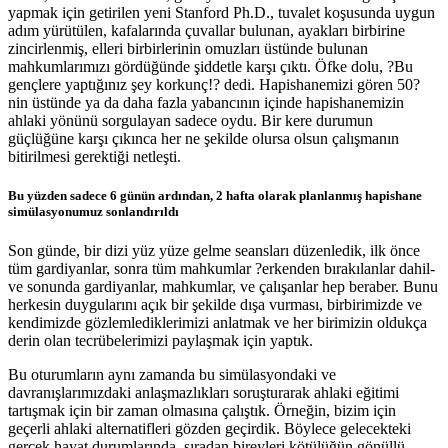
yapmak için getirilen yeni Stanford Ph.D., tuvalet koşusunda uygun
adım yürütülen, kafalarında çuvallar bulunan, ayakları birbirine
zincirlenmiş, elleri birbirlerinin omuzları üstünde bulunan
mahkumlarımızı gördüğünde şiddetle karşı çıktı. Öfke dolu, ?Bu
gençlere yaptığınız şey korkunç!? dedi. Hapishanemizi gören 50?
nin üstünde ya da daha fazla yabancının içinde hapishanemizin
ahlaki yönünü sorgulayan sadece oydu. Bir kere durumun
güçlüğüne karşı çıkınca her ne şekilde olursa olsun çalışmanın
bitirilmesi gerektiği netleşti.
Bu yüzden sadece 6 günün ardından, 2 hafta olarak planlanmış hapishane
simülasyonumuz sonlandırıldı
Son günde, bir dizi yüz yüze gelme seansları düzenledik, ilk önce
tüm gardiyanlar, sonra tüm mahkumlar ?erkenden bırakılanlar dahil-
ve sonunda gardiyanlar, mahkumlar, ve çalışanlar hep beraber. Bunu
herkesin duygularını açık bir şekilde dışa vurması, birbirimizde ve
kendimizde gözlemlediklerimizi anlatmak ve her birimizin oldukça
derin olan tecrübelerimizi paylaşmak için yaptık.
Bu oturumların aynı zamanda bu simülasyondaki ve
davranışlarımızdaki anlaşmazlıkları soruşturarak ahlaki eğitimi
tartışmak için bir zaman olmasına çalıştık. Örneğin, bizim için
geçerli ahlaki alternatifleri gözden geçirdik. Böylece gelecekteki
gerçek hayat durumlarında, sıradan bireyleri kötülüğün gönüllü