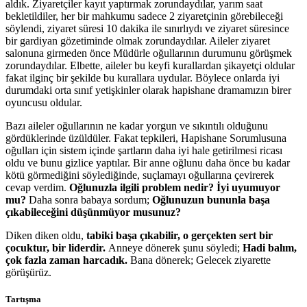
aldık. Ziyaretçiler kayıt yaptırmak zorundaydılar, yarım saat
bekletildiler, her bir mahkumu sadece 2 ziyaretçinin görebileceği
söylendi, ziyaret süresi 10 dakika ile sınırlıydı ve ziyaret süresince
bir gardiyan gözetiminde olmak zorundaydılar. Aileler ziyaret
salonuna girmeden önce Müdürle oğullarının durumunu görüşmek
zorundaydılar. Elbette, aileler bu keyfi kurallardan şikayetçi oldular
fakat ilginç bir şekilde bu kurallara uydular. Böylece onlarda iyi
durumdaki orta sınıf yetişkinler olarak hapishane dramamızın birer
oyuncusu oldular.
Bazı aileler oğullarının ne kadar yorgun ve sıkıntılı olduğunu
gördüklerinde üzüldüler. Fakat tepkileri, Hapishane Sorumlusuna
oğulları için sistem içinde şartların daha iyi hale getirilmesi ricası
oldu ve bunu gizlice yaptılar. Bir anne oğlunu daha önce bu kadar
kötü görmediğini söylediğinde, suçlamayı oğullarına çevirerek
cevap verdim.
Oğlunuzla ilgili problem nedir? İyi uyumuyor
mu?
Daha sonra babaya sordum;
Oğlunuzun bununla başa
çıkabileceğini düşünmüyor musunuz?
Diken diken oldu,
tabiki başa çıkabilir, o gerçekten sert bir
çocuktur, bir liderdir.
Anneye dönerek şunu söyledi;
Hadi balım,
çok fazla zaman harcadık.
Bana dönerek; Gelecek ziyarette
görüşürüz.
Tartışma