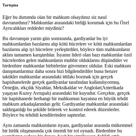
Tartışma
Eğer bu durumda olan bir mahkum olsaydınız siz nasıl
davranırdınız? Mahkumlar arasındaki birliği korumak için bu Özel
Ayrıcalıkları reddeder miydiniz?
Bu davranışın yarım gün sonrasında, gardiyanlar bu iyi
mahkumlardan bazılarını alıp kötü hücrelere ve kötü mahkumlardan
bazılarını alıp iyi hücrelere yerleştirdiler, böylece tüm mahkumların
aklını tamamen karıştırdılar. İsyanın lideri olan bazı mahkumlar özel
hücrelerden gelen mahkumların muhbir olduklarını düşündüler ve
birdenbire mahkumlar birbirlerine güvenmez oldular. Eski mahkum
danışmanlarımız daha sonra bizi bilgilendirdiler buna benzer
taktikler mahkumlar arasındaki ittifakı bozmak için gerçek
hapishanelerde gerçek gardiyanlar tarafından kullanılıyormuş.
Örneğin, ırkçılık Siyahlar, Meksikalılar ve Anglolar(Amerikada
yaşayan Kuzey Avrupalı) arasındaki bir kuyudur. Gerçekte, gerçek
bir hapishanede herhangi bir mahkumun hayatına en büyük tehdit
mahkum arkadaşlarından gelir. Gardiyanlar mahkumlar arasındaki
saldırganlığı bu şekilde bölerek ve kontrol ederek düzenlerler.
Böylece bu tehdidi kendilerinden saptırırlar.
Aynı zamanda mahkumların isyanı, gardiyanlar arasında mükemmel
bir birlik oluşmasında çok önemli bir rol oynadı. Birdenbire bu