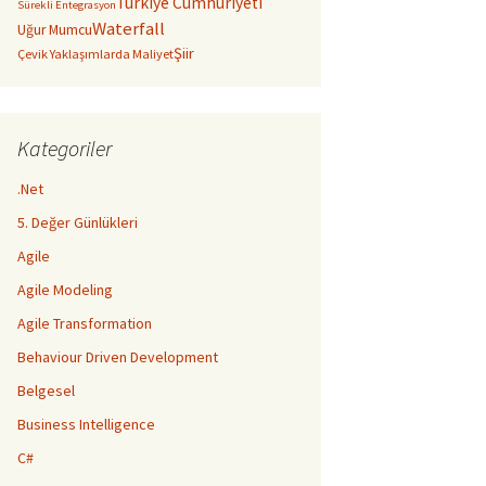
Türkiye Cumhuriyeti
Sürekli Entegrasyon
Waterfall
Uğur Mumcu
Şiir
Çevik Yaklaşımlarda Maliyet
Kategoriler
.Net
5. Değer Günlükleri
Agile
Agile Modeling
Agile Transformation
Behaviour Driven Development
Belgesel
Business Intelligence
C#