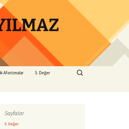
 YILMAZ
Arama:
ik Aforizmalar
5. Değer
Sayfalar
5. Değer