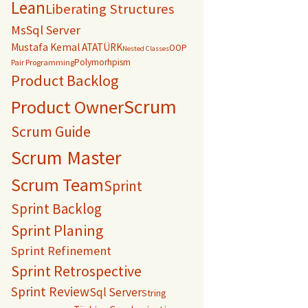
Lean
Liberating Structures
MsSql Server
Mustafa Kemal ATATÜRK
OOP
Nested Classes
Polymorhpism
Pair Programming
Product Backlog
Scrum
Product Owner
Scrum Guide
Scrum Master
Scrum Team
Sprint
Sprint Backlog
Sprint Planing
Sprint Refinement
Sprint Retrospective
Sprint Review
Sql Server
String