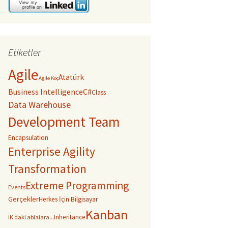
Etiketler
Agile
Atatürk
Agile Koç
C#
Business Intelligence
Class
Data Warehouse
Development Team
Encapsulation
Enterprise Agility
Transformation
Extreme Programming
Events
Gerçekler
Herkes İçin Bilgisayar
Kanban
Inheritance
IK daki ablalara...