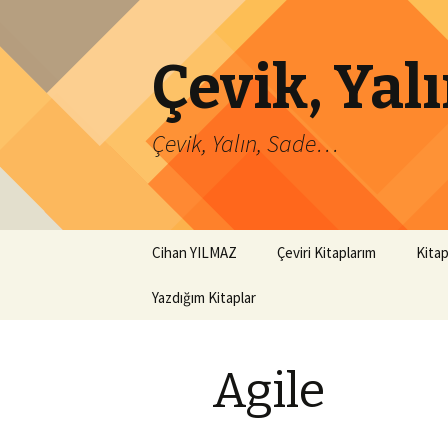
Çevik, Ya
Çevik, Yalın, Sade…
İçeriğe
Cihan YILMAZ
Çeviri Kitaplarım
Kitap
atla
Yazdığım Kitaplar
Agile