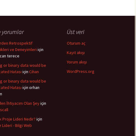
 yorumlar
Üst veri
rden Retrospektif
Oturum aç
ikleri ve Deneyimleri
için
Kayıt akışı
ıcan terece
Yorum akışı
ng or binary data would be
WordPress.org
cated Hatası
için
Cihan
ng or binary data would be
cated Hatası
için
orhan
n
en İhtiyacım Olan Şey
için
scall
k Proje Lideri Nedir?
için
 Lideri - Bilgi Web