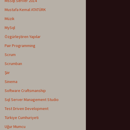
MsSql Server 2014
Mustafa Kemal ATATÜRK
Müzik
MySql
Özgürleştiren Yapılar
Pair Programming
Scrum
Scrumban
Şiir
Sinema
Software Craftsmanship
Sql Server Management Studio
Test Driven Development
Türkiye Cumhuriyeti
Uğur Mumcu