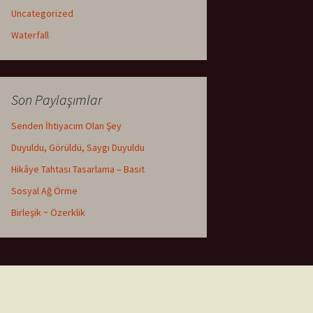
Uncategorized
Waterfall
Son Paylaşımlar
Senden İhtiyacım Olan Şey
Duyuldu, Görüldü, Saygı Duyuldu
Hikâye Tahtası Tasarlama – Basit
Sosyal Ağ Örme
Birleşik ~ Özerklik