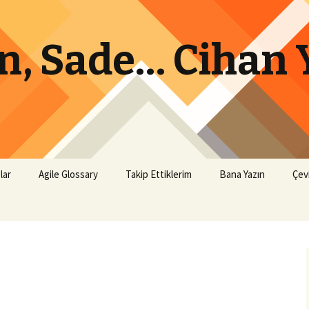
lın, Sade… Cihan
lar
Agile Glossary
Takip Ettiklerim
Bana Yazın
Çev