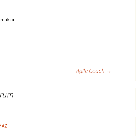
lmaktır.
Agile Coach
→
orum
LMAZ