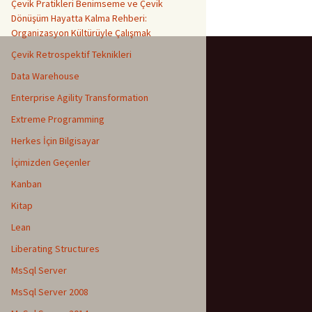
Çevik Pratikleri Benimseme ve Çevik
Dönüşüm Hayatta Kalma Rehberi:
Organizasyon Kültürüyle Çalışmak
Çevik Retrospektif Teknikleri
Data Warehouse
Enterprise Agility Transformation
Extreme Programming
Herkes İçin Bilgisayar
İçimizden Geçenler
Kanban
Kitap
Lean
Liberating Structures
MsSql Server
MsSql Server 2008