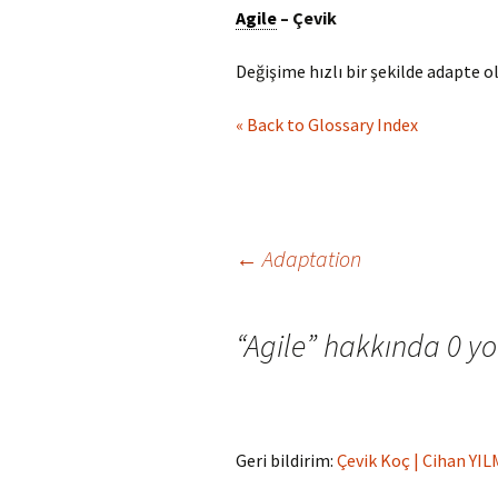
Agile
– Çevik
Değişime hızlı bir şekilde adapte o
« Back to Glossary Index
Yazı
←
Adaptation
dolaşımı
“
Agile
” hakkında 0 y
Geri bildirim:
Çevik Koç | Cihan YI