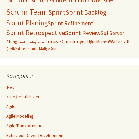
Scrum Guide
Scrum Team
Sprint
Sprint Backlog
Sprint Planing
Sprint Refinement
Sprint Retrospective
Sprint Review
Sql Server
Waterfall
Türkiye Cumhuriyeti
String
Uğur Mumcu
Sürekli Entegrasyon
Şiir
Çevik Yaklaşımlarda Maliyet
Kategoriler
.Net
5. Değer Günlükleri
Agile
Agile Modeling
Agile Transformation
Behaviour Driven Development