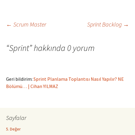
Yazı
←
Scrum Master
Sprint Backlog
→
dolaşımı
“
Sprint
” hakkında 0 yorum
Geri bildirim:
Sprint Planlama Toplantısı Nasıl Yapılır? NE
Bölümü… | Cihan YILMAZ
Sayfalar
5. Değer