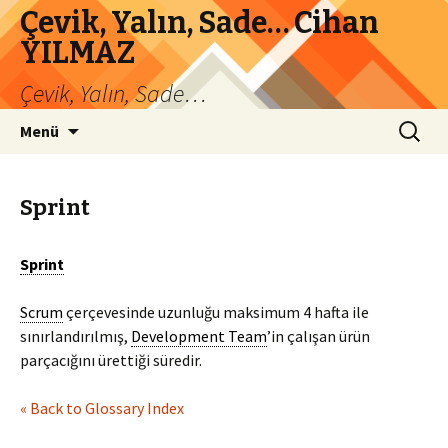
Çevik, Yalın, Sade… Cihan
YILMAZ
Çevik, Yalın, Sade…
İçeriğe
Arama:
Menü
atla
Sprint
Sprint
Scrum
çerçevesinde uzunluğu maksimum 4 hafta ile
sınırlandırılmış,
Development Team
’in çalışan ürün
parçacığını ürettiği süredir.
« Back to Glossary Index