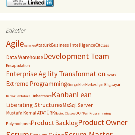
Etiketler
Agile
C#
Business Intelligence
Atatürk
Class
Agile Koç
Development Team
Data Warehouse
Encapsulation
Enterprise Agility Transformation
Events
Extreme Programming
Gerçekler
Herkes İçin Bilgisayar
Kanban
Lean
Inheritance
IK daki ablalara...
Liberating Structures
MsSql Server
Mustafa Kemal ATATÜRK
OOP
Pair Programming
Nested Classes
Product Owner
Product Backlog
Polymorhpism
Scrum
Scrum Master