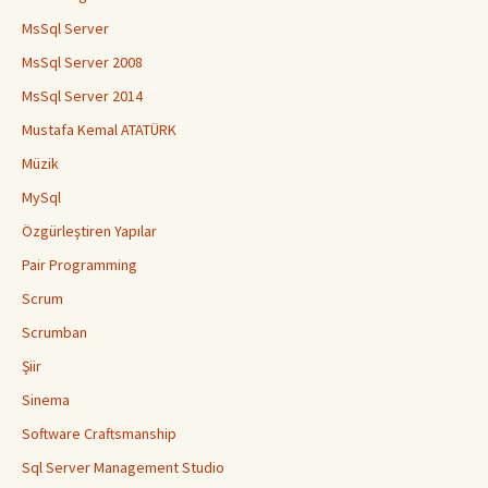
MsSql Server
MsSql Server 2008
MsSql Server 2014
Mustafa Kemal ATATÜRK
Müzik
MySql
Özgürleştiren Yapılar
Pair Programming
Scrum
Scrumban
Şiir
Sinema
Software Craftsmanship
Sql Server Management Studio