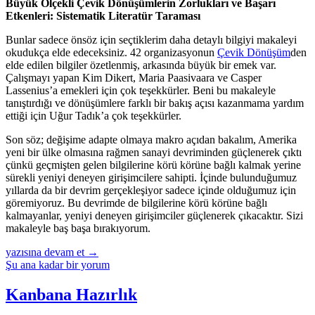
Büyük Ölçekli Çevik Dönüşümlerin Zorlukları ve Başarı
Etkenleri: Sistematik Literatür Taraması
Bunlar sadece önsöz için seçtiklerim daha detaylı bilgiyi makaleyi
okudukça elde edeceksiniz. 42 organizasyonun
Çevik Dönüşüm
den
elde edilen bilgiler özetlenmiş, arkasında büyük bir emek var.
Çalışmayı yapan Kim Dikert, Maria Paasivaara ve Casper
Lassenius’a emekleri için çok teşekkürler. Beni bu makaleyle
tanıştırdığı ve dönüşümlere farklı bir bakış açısı kazanmama yardım
ettiği için Uğur Tadık’a çok teşekkürler.
Son söz; değişime adapte olmaya makro açıdan bakalım, Amerika
yeni bir ülke olmasına rağmen sanayi devriminden güçlenerek çıktı
çünkü geçmişten gelen bilgilerine körü körüne bağlı kalmak yerine
sürekli yeniyi deneyen girişimcilere sahipti. İçinde bulunduğumuz
yıllarda da bir devrim gerçekleşiyor sadece içinde olduğumuz için
göremiyoruz. Bu devrimde de bilgilerine körü körüne bağlı
kalmayanlar, yeniyi deneyen girişimciler güçlenerek çıkacaktır. Sizi
makaleyle baş başa bırakıyorum.
Büyük
yazısına devam et
→
Ölçekli
Şu ana kadar bir yorum
Çevik
Dönüşümlerin
Kanbana Hazırlık
Zorlukları
ve