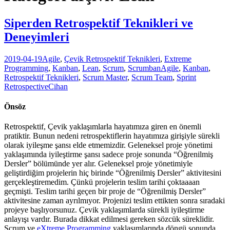
Siperden Retrospektif Teknikleri ve
Deneyimleri
2019-04-19
Agile
,
Çevik Retrospektif Teknikleri
,
Extreme
Programming
,
Kanban
,
Lean
,
Scrum
,
Scrumban
Agile
,
Kanban
,
Retrospektif Teknikleri
,
Scrum Master
,
Scrum Team
,
Sprint
Retrospective
Cihan
Önsöz
Retrospektif, Çevik yaklaşımlarla hayatımıza giren en önemli
pratiktir. Bunun nedeni retrospektiflerin hayatımıza girişiyle sürekli
olarak iyileşme şansı elde etmemizdir. Geleneksel proje yönetimi
yaklaşımında iyileştirme şansı sadece proje sonunda “Öğrenilmiş
Dersler” bölümünde yer alır. Geleneksel proje yönetimiyle
geliştirdiğim projelerin hiç birinde “Öğrenilmiş Dersler” aktivitesini
gerçekleştiremedim. Çünkü projelerin teslim tarihi çoktaaaan
geçmişti. Teslim tarihi geçen bir proje de “Öğrenilmiş Dersler”
aktivitesine zaman ayrılmıyor. Projenizi teslim ettikten sonra sıradaki
projeye başlıyorsunuz. Çevik yaklaşımlarda sürekli iyileştirme
anlayışı vardır. Burada dikkat edilmesi gereken sözcük süreklidir.
Scrum
ve
eXtreme Programming
yaklaşımlarında döngü sonunda,