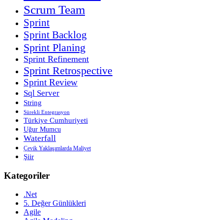
Scrum Team
Sprint
Sprint Backlog
Sprint Planing
Sprint Refinement
Sprint Retrospective
Sprint Review
Sql Server
String
Sürekli Entegrasyon
Türkiye Cumhuriyeti
Uğur Mumcu
Waterfall
Çevik Yaklaşımlarda Maliyet
Şiir
Kategoriler
.Net
5. Değer Günlükleri
Agile