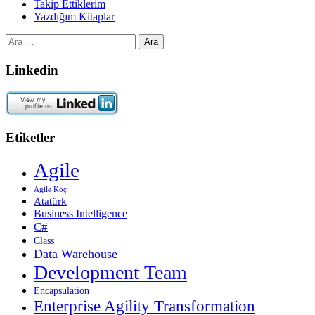
Takip Ettiklerim
Yazdığım Kitaplar
Arama:
Linkedin
Etiketler
Agile
Agile Koç
Atatürk
Business Intelligence
C#
Class
Data Warehouse
Development Team
Encapsulation
Enterprise Agility Transformation