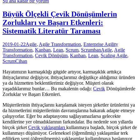
Lider
Şu ana kadar bir yorum
Nedir?
Büyük Ölçekli Çevik Dönüşümlerin
Zorlukları ve Başarı Etkenleri:
Sistematik Literatür Taraması
2019-01-22
Agile
,
Agile Transformation
,
Enterprise Agility
Transformation
,
Kanban
,
Lean
,
Scrum
,
Scrumban
Agile
,
Agile
Transformation
,
Çevik Dönüşüm
,
Kanban
,
Lean
,
Scaling Agile
,
Scrum
Cihan
Hayatımızın karmaşıklığı gitgide artıyor, karmaşıklık arttıkça
ihtiyaçlarımız değişiyor, ihtiyaçlarımız değiştikçe aldığımız üründen
ya da hizmetten beklentilerimiz değişiyor. Müşteri olarak
yaşadıklarımız bunlar… Bu makalenin odağı:
Çevik
Dönüşümlerde
Zorluklar ve Başarı Etkenleri.
Müşterilerinin ihtiyaçlarını karşılamak isteyen şirketler ürünlerini ya
da hizmetlerini müşterilerinin davranışlarına bakarak adapte etmeye
çalışıyorlar. Eğer bu adaptasyonu sağlayamazlarsa gelecekte
kendilerine yer olmadıklarının farkındalar. Bu nedenle son yıllarda
birçok şirket
Çevik yaklaşımları
kullanmaya başladı, birçok şirket de
kullanmayı düşünüyor. Geleneksel (öğrenilmiş) yaklaşımlar terk
edilirken yeni (öğrenilmemiş) yaklaşımlar kullanılmaya başlanıyor