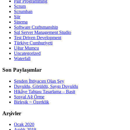
Pair Programming
Scrum
Scrumban
Şiir
Sinema
Software Craftsmanship
Sql Server Management Studio
Test Driven Development
Türkiye Cumhuriyeti
Uğur Mumcu
Uncategorized
Waterfall
Son Paylaşımlar
Senden İhtiyacım Olan Şey
Duyuldu, Görüldü, Saygı Duyuldu
Hikâye Tahtası Tasarlama – Basit
Sosyal Ağ Örme
Birleşik ~ Özerklik
Arşivler
Ocak 2020
Aralık 2019