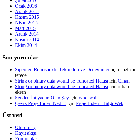
Şubat 2016
Ocak 2016
Aralık 2015
Kasım 2015
Nisan 2015
Mart 2015
Aralık 2014
Kasım 2014
Ekim 2014
Son yorumlar
Siperden Retrospektif Teknikleri ve Deneyimleri
için
nazlıcan
terece
String or binary data would be truncated Hatası
için
Cihan
String or binary data would be truncated Hatası
için
orhan
ekren
Senden İhtiyacım Olan Şey
için
whoiscall
Çevik Proje Lideri Nedir?
için
Proje Lideri - Bilgi Web
Üst veri
Oturum aç
Kayıt akışı
Yorum akışı