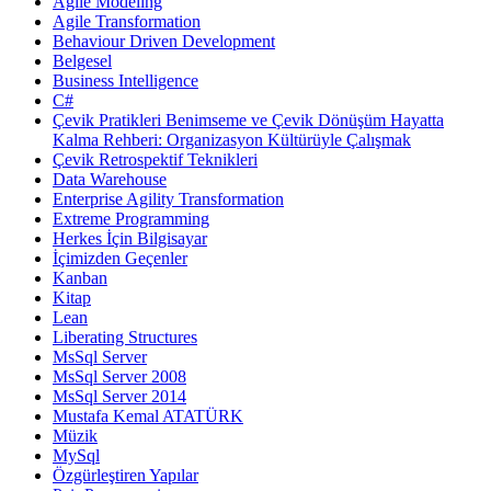
Agile Modeling
Agile Transformation
Behaviour Driven Development
Belgesel
Business Intelligence
C#
Çevik Pratikleri Benimseme ve Çevik Dönüşüm Hayatta
Kalma Rehberi: Organizasyon Kültürüyle Çalışmak
Çevik Retrospektif Teknikleri
Data Warehouse
Enterprise Agility Transformation
Extreme Programming
Herkes İçin Bilgisayar
İçimizden Geçenler
Kanban
Kitap
Lean
Liberating Structures
MsSql Server
MsSql Server 2008
MsSql Server 2014
Mustafa Kemal ATATÜRK
Müzik
MySql
Özgürleştiren Yapılar