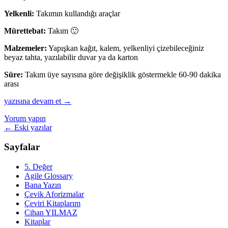
Yelkenli:
Takımın kullandığı araçlar
Mürettebat:
Takım 🙂
Malzemeler:
Yapışkan kağıt, kalem, yelkenliyi çizebileceğiniz
beyaz tahta, yazılabilir duvar ya da karton
Süre:
Takım üye sayısına göre değişiklik göstermekle 60-90 dakika
arası
Yelkenli
yazısına devam et
→
Retrospektif
Yorum yapın
Tekniği
Yazı
←
Eski yazılar
dolaşımı
Sayfalar
5. Değer
Agile Glossary
Bana Yazın
Çevik Aforizmalar
Çeviri Kitaplarım
Cihan YILMAZ
Kitaplar