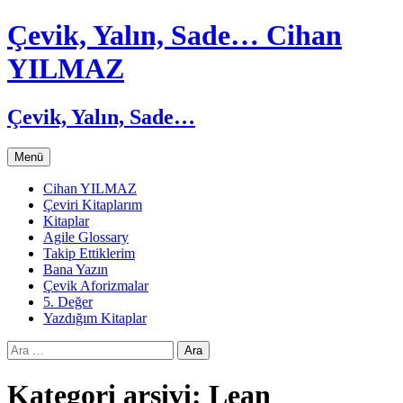
Çevik, Yalın, Sade… Cihan
YILMAZ
Çevik, Yalın, Sade…
İçeriğe
Menü
atla
Cihan YILMAZ
Çeviri Kitaplarım
Kitaplar
Agile Glossary
Takip Ettiklerim
Bana Yazın
Çevik Aforizmalar
5. Değer
Yazdığım Kitaplar
Arama:
Kategori arşivi: Lean