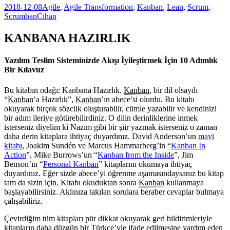
2018-12-08
Agile
,
Agile Transformation
,
Kanban
,
Lean
,
Scrum
,
Başarı
Scrumban
Cihan
Etkenleri:
Sistematik
KANBANA HAZIRLIK
Literatür
Taraması
Yazılım Teslim Sisteminizde Akışı İyileştirmek İçin 10 Adımlık
Bir Kılavuz
Bu kitabın odağı: Kanbana Hazırlık.
Kanban
, bir dil olsaydı
“
Kanban
’a Hazırlık”,
Kanban
’ın abece’si olurdu. Bu kitabı
okuyarak birçok sözcük oluşturabilir, cümle yazabilir ve kendinizi
bir adım ileriye götürebilirdiniz. O dilin derinliklerine inmek
isterseniz diyelim ki Nazım gibi bir şiir yazmak isterseniz o zaman
daha derin kitaplara ihtiyaç duyardınız. David Anderson’un
mavi
kitabı
, Joakim Sundén ve Marcus Hammarberg’in “
Kanban In
Action
”, Mike Burrows’un “
Kanban from the Inside
”, Jim
Benson’ın “
Personal Kanban
” kitaplarını okumaya ihtiyaç
duyardınız. Eğer sizde abece’yi öğrenme aşamasındaysanız bu kitap
tam da sizin için. Kitabı okuduktan sonra
Kanban
kullanmaya
başlayabilirsiniz. Aklınıza takılan sorulara beraber cevaplar bulmaya
çalışabiliriz.
Çevirdiğim tüm kitapları pür dikkat okuyarak geri bildirimleriyle
kitapların daha düzgün bir Türkçe’yle ifade edilmesine yardım eden