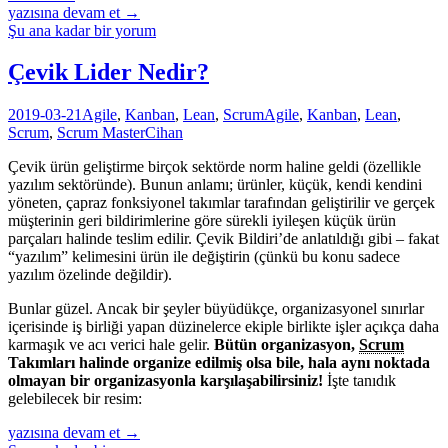
Siperden
yazısına devam et
→
Retrospektif
Şu ana kadar bir yorum
Teknikleri
ve
Çevik Lider Nedir?
Deneyimleri
2019-03-21
Agile
,
Kanban
,
Lean
,
Scrum
Agile
,
Kanban
,
Lean
,
Scrum
,
Scrum Master
Cihan
Çevik ürün geliştirme birçok sektörde norm haline geldi (özellikle
yazılım sektöründe). Bunun anlamı; ürünler, küçük, kendi kendini
yöneten, çapraz fonksiyonel takımlar tarafından geliştirilir ve gerçek
müşterinin geri bildirimlerine göre sürekli iyileşen küçük ürün
parçaları halinde teslim edilir. Çevik Bildiri’de anlatıldığı gibi – fakat
“yazılım” kelimesini ürün ile değiştirin (çünkü bu konu sadece
yazılım özelinde değildir).
Bunlar güzel. Ancak bir şeyler büyüdükçe, organizasyonel sınırlar
içerisinde iş birliği yapan düzinelerce ekiple birlikte işler açıkça daha
karmaşık ve acı verici hale gelir.
Bütün organizasyon,
Scrum
Takımları halinde organize edilmiş olsa bile,
hala aynı noktada
olmayan bir organizasyonla karşılaşabilirsiniz!
İşte tanıdık
gelebilecek bir resim:
Çevik
yazısına devam et
→