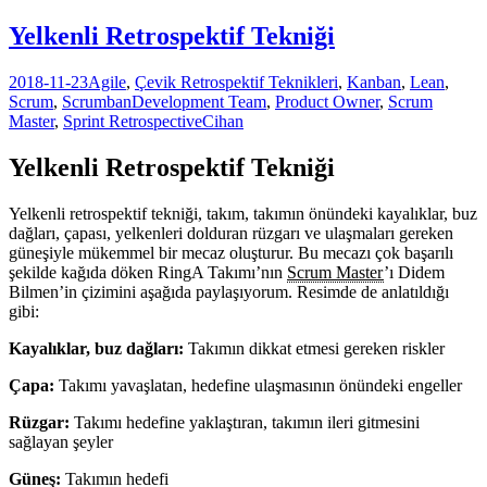
Yelkenli Retrospektif Tekniği
2018-11-23
Agile
,
Çevik Retrospektif Teknikleri
,
Kanban
,
Lean
,
Scrum
,
Scrumban
Development Team
,
Product Owner
,
Scrum
Master
,
Sprint Retrospective
Cihan
Yelkenli Retrospektif Tekniği
Yelkenli retrospektif tekniği, takım, takımın önündeki kayalıklar, buz
dağları, çapası, yelkenleri dolduran rüzgarı ve ulaşmaları gereken
güneşiyle mükemmel bir mecaz oluşturur. Bu mecazı çok başarılı
şekilde kağıda döken RingA Takımı’nın
Scrum Master
’ı Didem
Bilmen’in çizimini aşağıda paylaşıyorum. Resimde de anlatıldığı
gibi:
Kayalıklar, buz dağları:
Takımın dikkat etmesi gereken riskler
Çapa:
Takımı yavaşlatan, hedefine ulaşmasının önündeki engeller
Rüzgar:
Takımı hedefine yaklaştıran, takımın ileri gitmesini
sağlayan şeyler
Güneş:
Takımın hedefi