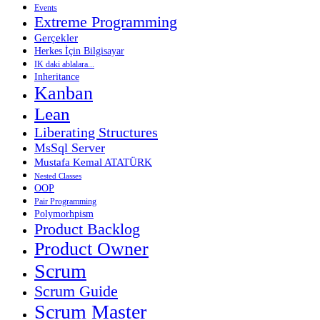
Events
Extreme Programming
Gerçekler
Herkes İçin Bilgisayar
IK daki ablalara...
Inheritance
Kanban
Lean
Liberating Structures
MsSql Server
Mustafa Kemal ATATÜRK
Nested Classes
OOP
Pair Programming
Polymorhpism
Product Backlog
Product Owner
Scrum
Scrum Guide
Scrum Master