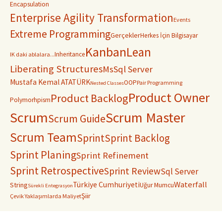
Encapsulation
Enterprise Agility Transformation
Events
Extreme Programming
Gerçekler
Herkes İçin Bilgisayar
Kanban
Lean
Inheritance
IK daki ablalara...
Liberating Structures
MsSql Server
Mustafa Kemal ATATÜRK
OOP
Pair Programming
Nested Classes
Product Owner
Product Backlog
Polymorhpism
Scrum
Scrum Master
Scrum Guide
Scrum Team
Sprint
Sprint Backlog
Sprint Planing
Sprint Refinement
Sprint Retrospective
Sprint Review
Sql Server
Waterfall
Türkiye Cumhuriyeti
String
Uğur Mumcu
Sürekli Entegrasyon
Şiir
Çevik Yaklaşımlarda Maliyet