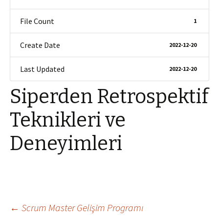
File Count
1
Create Date
2022-12-20
Last Updated
2022-12-20
Siperden Retrospektif
Teknikleri ve
Deneyimleri
Yazı
←
Scrum Master Gelişim Programı