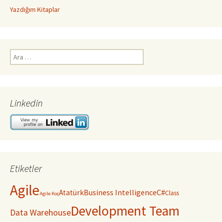
Yazdığım Kitaplar
Arama:
Linkedin
Etiketler
Agile
C#
Business Intelligence
Atatürk
Class
Agile Koç
Development Team
Data Warehouse