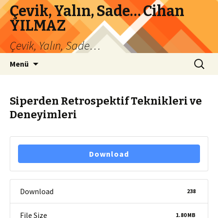
Çevik, Yalın, Sade… Cihan
YILMAZ
Çevik, Yalın, Sade…
İçeriğe
Arama:
Menü
atla
Siperden Retrospektif Teknikleri ve
Deneyimleri
Download
Download
238
File Size
1.80 MB