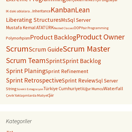
Kanban
Lean
Inheritance
IK daki ablalara...
Liberating Structures
MsSql Server
Mustafa Kemal ATATÜRK
OOP
Pair Programming
Nested Classes
Product Owner
Product Backlog
Polymorhpism
Scrum
Scrum Master
Scrum Guide
Scrum Team
Sprint
Sprint Backlog
Sprint Planing
Sprint Refinement
Sprint Retrospective
Sprint Review
Sql Server
Waterfall
Türkiye Cumhuriyeti
String
Uğur Mumcu
Sürekli Entegrasyon
Şiir
Çevik Yaklaşımlarda Maliyet
Kategoriler