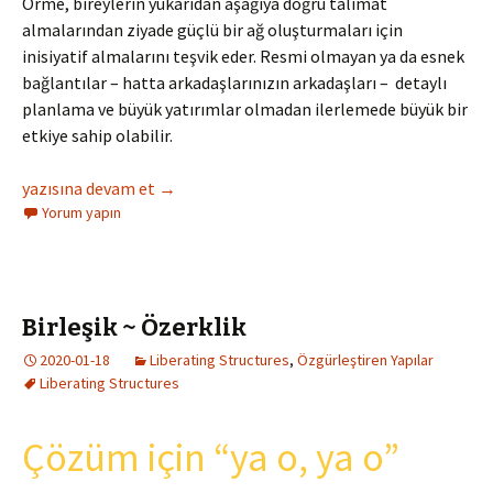
Örme, bireylerin yukarıdan aşağıya doğru talimat
almalarından ziyade güçlü bir ağ oluşturmaları için
inisiyatif almalarını teşvik eder. Resmi olmayan ya da esnek
bağlantılar – hatta arkadaşlarınızın arkadaşları – detaylı
planlama ve büyük yatırımlar olmadan ilerlemede büyük bir
etkiye sahip olabilir.
Sosyal Ağ Örme
yazısına devam et
→
Yorum yapın
Birleşik ~ Özerklik
2020-01-18
Liberating Structures
,
Özgürleştiren Yapılar
Liberating Structures
Çözüm için “ya o, ya o”