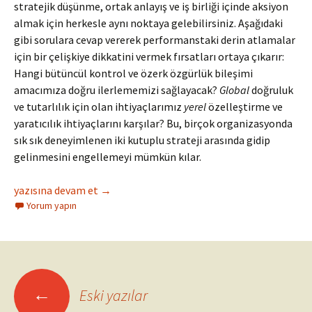
stratejik düşünme, ortak anlayış ve iş birliği içinde aksiyon
almak için herkesle aynı noktaya gelebilirsiniz. Aşağıdaki
gibi sorulara cevap vererek performanstaki derin atlamalar
için bir çelişkiye dikkatini vermek fırsatları ortaya çıkarır:
Hangi bütüncül kontrol ve özerk özgürlük bileşimi
amacımıza doğru ilerlememizi sağlayacak?
Global
doğruluk
ve tutarlılık için olan ihtiyaçlarımız
yerel
özelleştirme ve
yaratıcılık ihtiyaçlarını karşılar? Bu, birçok organizasyonda
sık sık deneyimlenen iki kutuplu strateji arasında gidip
gelinmesini engellemeyi mümkün kılar.
Birleşik ~ Özerklik
yazısına devam et
→
Yorum yapın
Yazı
←
Eski yazılar