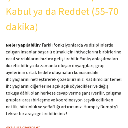
Kabul ya da Reddet (55-70
dakika)
Neler yapılabilir?
Farklı fonksiyonlarda ve disiplinlerde
çalışan insanlar başarılı olmak için ihtiyaçlarını birbirlerine
nasıl sorduklarını hızlıca geliştirebilir. Yanlış anlaşılmaları
düzeltebilir ya da zamanla oluşan önyargıları, grup
üyelerinin ortak hedefe ulaşmaları konusundaki
ihtiyaçlarını netleştirerek çözebilirsiniz. Katılımcılar temel
ihtiyaçlarını diğerlerine açık açık söyledikleri ve değiş
tokuşa dâhil olan herkese cevap verme şansı verilir, çalışma
grupları arası birleşme ve koordinasyon teşvik edilirken
netlik, bütünlük ve şeffaflığı artırırsınız: Humpty Dumpty’i
tekrar bir araya getirebilirsiniz!
Senden İhtiyacım Olan Şey
yazısına devam et
→