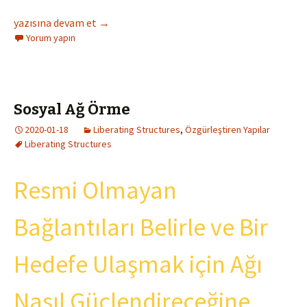
Hikâye Tahtası Tasarlama – Basit
yazısına devam et
→
Yorum yapın
Sosyal Ağ Örme
2020-01-18
Liberating Structures
,
Özgürleştiren Yapılar
Liberating Structures
Resmi Olmayan
Bağlantıları Belirle ve Bir
Hedefe Ulaşmak için Ağı
Nasıl Güçlendireceğine