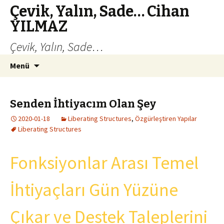
Çevik, Yalın, Sade… Cihan
YILMAZ
Çevik, Yalın, Sade…
İçeriğe
Arama:
Menü
atla
Senden İhtiyacım Olan Şey
2020-01-18
Liberating Structures
,
Özgürleştiren Yapılar
Liberating Structures
Fonksiyonlar Arası Temel
İhtiyaçları Gün Yüzüne
Çıkar ve Destek Taleplerini