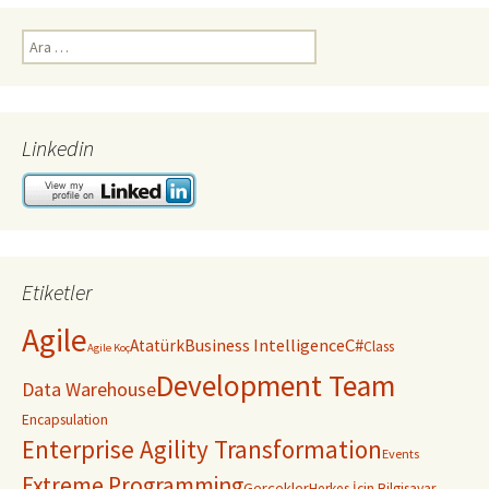
Arama:
Linkedin
Etiketler
Agile
C#
Business Intelligence
Atatürk
Class
Agile Koç
Development Team
Data Warehouse
Encapsulation
Enterprise Agility Transformation
Events
Extreme Programming
Gerçekler
Herkes İçin Bilgisayar