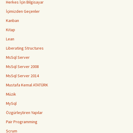
Herkes İçin Bilgisayar
İçimizden Geçenler
Kanban
Kitap
Lean
Liberating Structures
MsSql Server
MsSql Server 2008
MsSql Server 2014
Mustafa Kemal ATATÜRK
Müzik
MySql
Özgürleştiren Yapılar
Pair Programming
Scrum