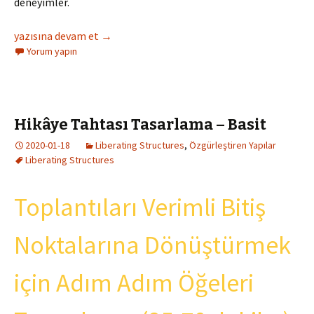
deneyimler.
Duyuldu, Görüldü, Saygı Duyuldu
yazısına devam et
→
Yorum yapın
Hikâye Tahtası Tasarlama – Basit
2020-01-18
Liberating Structures
,
Özgürleştiren Yapılar
Liberating Structures
Toplantıları Verimli Bitiş
Noktalarına Dönüştürmek
için Adım Adım Öğeleri