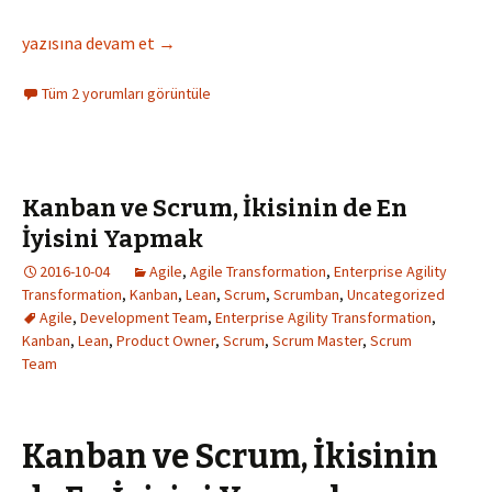
Denizyıldızı Retrospektif
yazısına devam et
→
Tüm 2 yorumları görüntüle
Kanban ve Scrum, İkisinin de En
İyisini Yapmak
2016-10-04
Agile
,
Agile Transformation
,
Enterprise Agility
Transformation
,
Kanban
,
Lean
,
Scrum
,
Scrumban
,
Uncategorized
Agile
,
Development Team
,
Enterprise Agility Transformation
,
Kanban
,
Lean
,
Product Owner
,
Scrum
,
Scrum Master
,
Scrum
Team
Kanban ve Scrum, İkisinin