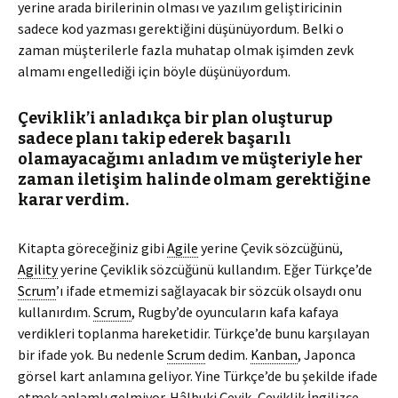
yerine arada birilerinin olması ve yazılım geliştiricinin
sadece kod yazması gerektiğini düşünüyordum. Belki o
zaman müşterilerle fazla muhatap olmak işimden zevk
almamı engellediği için böyle düşünüyordum.
Çeviklik’i anladıkça bir plan oluşturup
sadece planı takip ederek başarılı
olamayacağımı anladım ve müşteriyle her
zaman iletişim halinde olmam gerektiğine
karar verdim.
Kitapta göreceğiniz gibi
Agile
yerine Çevik sözcüğünü,
Agility
yerine Çeviklik sözcüğünü kullandım. Eğer Türkçe’de
Scrum
’ı ifade etmemizi sağlayacak bir sözcük olsaydı onu
kullanırdım.
Scrum
, Rugby’de oyuncuların kafa kafaya
verdikleri toplanma hareketidir. Türkçe’de bunu karşılayan
bir ifade yok. Bu nedenle
Scrum
dedim.
Kanban
, Japonca
görsel kart anlamına geliyor. Yine Türkçe’de bu şekilde ifade
etmek anlamlı gelmiyor. Hâlbuki Çevik, Çeviklik İngilizce