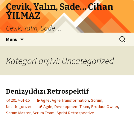
Çevik, Yalın, Sade… Cihan
YILMAZ
Çevik, Yalın, Sade…
İçeriğe
Arama:
Menü
atla
Kategori arşivi: Uncategorized
Denizyıldızı Retrospektif
2017-01-15
Agile
,
Agile Transformation
,
Scrum
,
Uncategorized
Agile
,
Development Team
,
Product Owner
,
Scrum Master
,
Scrum Team
,
Sprint Retrospective