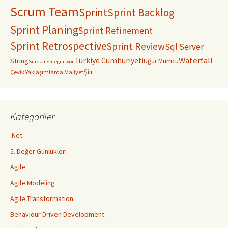
Scrum Team
Sprint
Sprint Backlog
Sprint Planing
Sprint Refinement
Sprint Retrospective
Sprint Review
Sql Server
Waterfall
Türkiye Cumhuriyeti
String
Uğur Mumcu
Sürekli Entegrasyon
Şiir
Çevik Yaklaşımlarda Maliyet
Kategoriler
.Net
5. Değer Günlükleri
Agile
Agile Modeling
Agile Transformation
Behaviour Driven Development