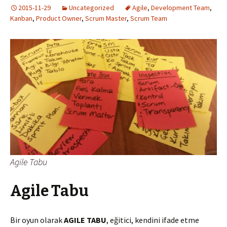
2015-11-29
Uncategorized
Agile
,
Development Team
,
Kanban
,
Product Owner
,
Scrum Master
,
Scrum Team
Agile Tabu
Agile Tabu
Bir oyun olarak
AGILE
TABU
, eğitici, kendini ifade etme