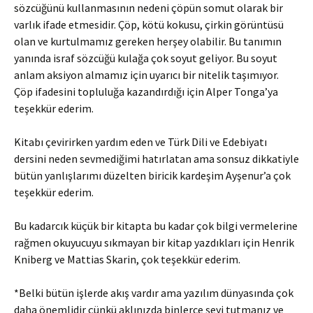
sözcüğünü kullanmasının nedeni çöpün somut olarak bir
varlık ifade etmesidir. Çöp, kötü kokusu, çirkin görüntüsü
olan ve kurtulmamız gereken herşey olabilir. Bu tanımın
yanında israf sözcüğü kulağa çok soyut geliyor. Bu soyut
anlam aksiyon almamız için uyarıcı bir nitelik taşımıyor.
Çöp ifadesini topluluğa kazandırdığı için Alper Tonga’ya
teşekkür ederim.
Kitabı çevirirken yardım eden ve Türk Dili ve Edebiyatı
dersini neden sevmediğimi hatırlatan ama sonsuz dikkatiyle
bütün yanlışlarımı düzelten biricik kardeşim Ayşenur’a çok
teşekkür ederim.
Bu kadarcık küçük bir kitapta bu kadar çok bilgi vermelerine
rağmen okuyucuyu sıkmayan bir kitap yazdıkları için Henrik
Kniberg ve Mattias Skarin, çok teşekkür ederim.
*Belki bütün işlerde akış vardır ama yazılım dünyasında çok
daha önemlidir çünkü aklınızda binlerce şeyi tutmanız ve