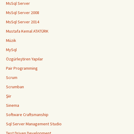
MsSql Server
MsSql Server 2008
MsSql Server 2014
Mustafa Kemal ATATÜRK
Müzik
MySql
Özgürleştiren Yapılar
Pair Programming
Scrum
Scrumban
Şiir
Sinema
Software Craftsmanship
Sql Server Management Studio
Test Driven Development