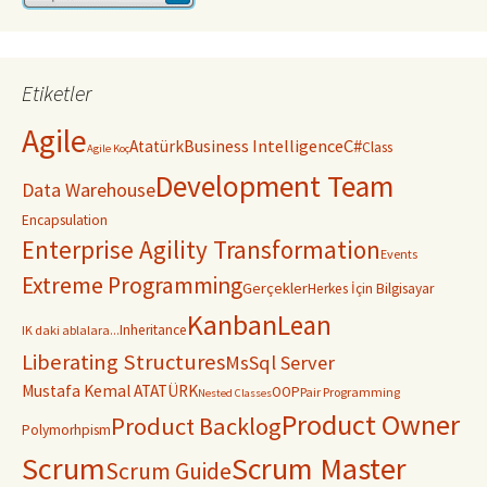
Etiketler
Agile
C#
Business Intelligence
Atatürk
Class
Agile Koç
Development Team
Data Warehouse
Encapsulation
Enterprise Agility Transformation
Events
Extreme Programming
Gerçekler
Herkes İçin Bilgisayar
Kanban
Lean
Inheritance
IK daki ablalara...
Liberating Structures
MsSql Server
Mustafa Kemal ATATÜRK
OOP
Pair Programming
Nested Classes
Product Owner
Product Backlog
Polymorhpism
Scrum
Scrum Master
Scrum Guide