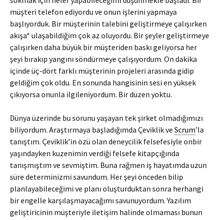
sokmak için neler yapabileceğimi düşünmekle başladı. Bir
müşteri telefon ediyordu ve onun işlerini yapmaya
başlıyorduk. Bir müşterinin talebini geliştirmeye çalışırken
akışa* ulaşabildiğim çok az oluyordu. Bir şeyler geliştirmeye
çalışırken daha büyük bir müşteriden baskı geliyorsa her
şeyi bırakıp yangını söndürmeye çalışıyordum. On dakika
içinde üç-dört farklı müşterinin projeleri arasında gidip
geldiğim çok oldu. En sonunda hangisinin sesi en yüksek
çıkıyorsa onunla ilgileniyordum. Bir düzen yoktu.
Dünya üzerinde bu sorunu yaşayan tek şirket olmadığımızı
biliyordum. Araştırmaya başladığımda Çeviklik ve
Scrum
’la
tanıştım. Çeviklik’in özü olan deneycilik felsefesiyle onbir
yaşındayken kuzenimin verdiği felsefe kitapçığında
tanışmıştım ve sevmiştim. Buna rağmen iş hayatımda uzun
süre determinizmi savundum. Her şeyi önceden bilip
planlayabileceğimi ve planı oluşturduktan sonra herhangi
bir engelle karşılaşmayacağımı savunuyordum. Yazılım
geliştiricinin müşteriyle iletişim halinde olmaması bunun