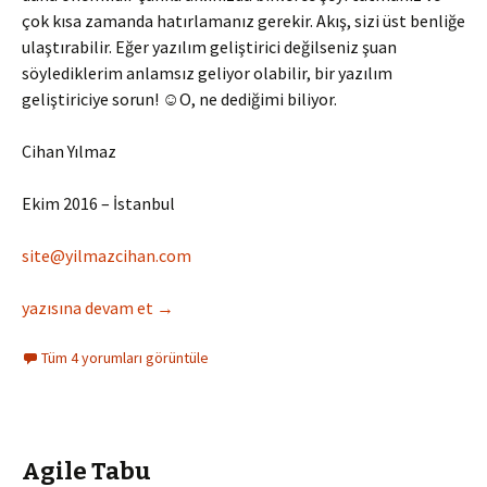
çok kısa zamanda hatırlamanız gerekir. Akış, sizi üst benliğe
ulaştırabilir. Eğer yazılım geliştirici değilseniz şuan
söylediklerim anlamsız geliyor olabilir, bir yazılım
geliştiriciye sorun! ☺O, ne dediğimi biliyor.
Cihan Yılmaz
Ekim 2016 – İstanbul
site@yilmazcihan.com
Kanban ve Scrum, İkisinin de En İyisini Yapmak
yazısına devam et
→
Tüm 4 yorumları görüntüle
Agile Tabu