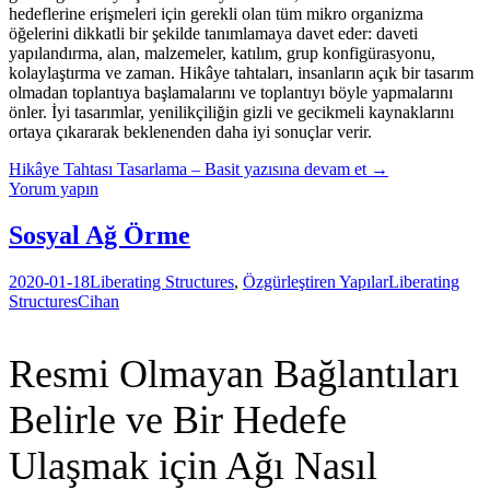
hedeflerine erişmeleri için gerekli olan tüm mikro organizma
öğelerini dikkatli bir şekilde tanımlamaya davet eder: daveti
yapılandırma, alan, malzemeler, katılım, grup konfigürasyonu,
kolaylaştırma ve zaman. Hikâye tahtaları, insanların açık bir tasarım
olmadan toplantıya başlamalarını ve toplantıyı böyle yapmalarını
önler. İyi tasarımlar, yenilikçiliğin gizli ve gecikmeli kaynaklarını
ortaya çıkararak beklenenden daha iyi sonuçlar verir.
Hikâye Tahtası Tasarlama – Basit
yazısına devam et
→
Yorum yapın
Sosyal Ağ Örme
2020-01-18
Liberating Structures
,
Özgürleştiren Yapılar
Liberating
Structures
Cihan
Resmi Olmayan Bağlantıları
Belirle ve Bir Hedefe
Ulaşmak için Ağı Nasıl