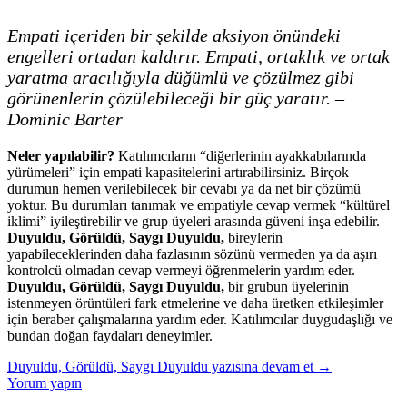
Empati içeriden bir şekilde aksiyon önündeki
engelleri ortadan kaldırır. Empati, ortaklık ve ortak
yaratma aracılığıyla düğümlü ve çözülmez gibi
görünenlerin çözülebileceği bir güç yaratır. –
Dominic Barter
Neler yapılabilir?
Katılımcıların “diğerlerinin ayakkabılarında
yürümeleri” için empati kapasitelerini artırabilirsiniz. Birçok
durumun hemen verilebilecek bir cevabı ya da net bir çözümü
yoktur. Bu durumları tanımak ve empatiyle cevap vermek “kültürel
iklimi” iyileştirebilir ve grup üyeleri arasında güveni inşa edebilir.
Duyuldu, Görüldü, Saygı Duyuldu,
bireylerin
yapabileceklerinden daha fazlasının sözünü vermeden ya da aşırı
kontrolcü olmadan cevap vermeyi öğrenmelerin yardım eder.
Duyuldu, Görüldü, Saygı Duyuldu,
bir grubun üyelerinin
istenmeyen örüntüleri fark etmelerine ve daha üretken etkileşimler
için beraber çalışmalarına yardım eder. Katılımcılar duygudaşlığı ve
bundan doğan faydaları deneyimler.
Duyuldu, Görüldü, Saygı Duyuldu
yazısına devam et
→
Yorum yapın