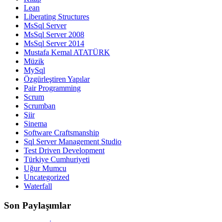
Lean
Liberating Structures
MsSql Server
MsSql Server 2008
MsSql Server 2014
Mustafa Kemal ATATÜRK
Müzik
MySql
Özgürleştiren Yapılar
Pair Programming
Scrum
Scrumban
Şiir
Sinema
Software Craftsmanship
Sql Server Management Studio
Test Driven Development
Türkiye Cumhuriyeti
Uğur Mumcu
Uncategorized
Waterfall
Son Paylaşımlar