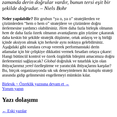
zamanda derin doğrular vardır, bunun tersi eşit bir
şekilde doğrudur. – Niels Bohr
Neler yapılabilir?
Bir grubun “ya o, ya o” stratejilerden ve
çözümlerden “hem o hem o” stratejilere ve çözümlere doğru
ilerlemesine yardımcı olabilirsiniz.
Hem
daha fazla birleşik olmanın
hem
de daha fazla özerk olmanın avantajlarını gün yüzüne çıkararak
daha keskin bir şekilde stratejik düşünme, ortak anlayış ve iş birliği
içinde aksiyon almak için herkesle aynı noktaya gelebilirsiniz.
Aşağıdaki gibi sorulara cevap vererek performanstaki derin
atlamalar için bir çelişkiye dikkatini vermek fırsatları ortaya çıkarır:
Hangi bütüncül kontrol ve özerk özgürlük bileşimi amacımıza doğru
ilerlememizi sağlayacak?
Global
doğruluk ve tutarlılık için olan
ihtiyaçlarımız
yerel
özelleştirme ve yaratıcılık ihtiyaçlarını karşılar?
Bu, birçok organizasyonda sık sık deneyimlenen iki kutuplu strateji
arasında gidip gelinmesini engellemeyi mümkün kılar.
Birleşik ~ Özerklik
yazısına devam et
→
Yorum yapın
Yazı dolaşımı
←
Eski yazılar