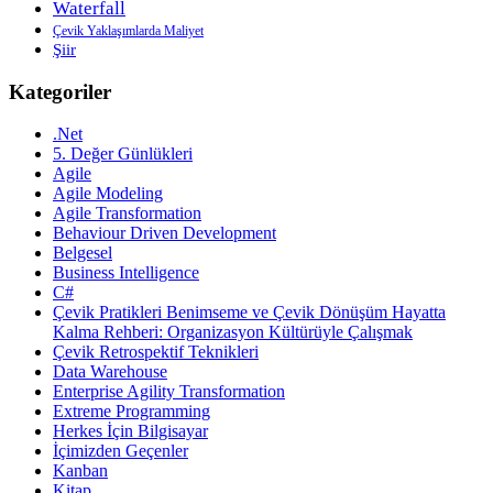
Waterfall
Çevik Yaklaşımlarda Maliyet
Şiir
Kategoriler
.Net
5. Değer Günlükleri
Agile
Agile Modeling
Agile Transformation
Behaviour Driven Development
Belgesel
Business Intelligence
C#
Çevik Pratikleri Benimseme ve Çevik Dönüşüm Hayatta
Kalma Rehberi: Organizasyon Kültürüyle Çalışmak
Çevik Retrospektif Teknikleri
Data Warehouse
Enterprise Agility Transformation
Extreme Programming
Herkes İçin Bilgisayar
İçimizden Geçenler
Kanban
Kitap