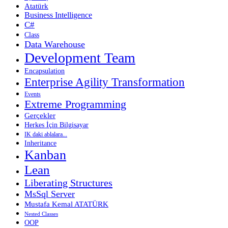
Atatürk
Business Intelligence
C#
Class
Data Warehouse
Development Team
Encapsulation
Enterprise Agility Transformation
Events
Extreme Programming
Gerçekler
Herkes İçin Bilgisayar
IK daki ablalara...
Inheritance
Kanban
Lean
Liberating Structures
MsSql Server
Mustafa Kemal ATATÜRK
Nested Classes
OOP