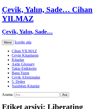
Çevik, Yalın, Sade… Cihan
YILMAZ
Çevik, Yalın, Sade…
İçeriğe atla
Menü
Cihan YILMAZ
Çeviri Kitaplarım
Kitaplar
Agile Glossary
Takip Ettiklerim
Bana Yazın
Çevik Aforizmalar
5. Değer
Yazdığım Kitaplar
Arama:
Etiket arşivi: Liberating