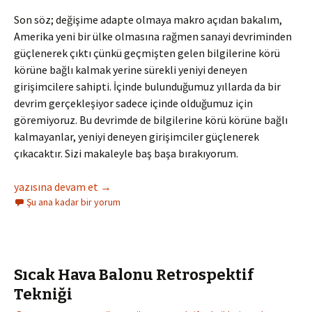
Son söz; değişime adapte olmaya makro açıdan bakalım,
Amerika yeni bir ülke olmasına rağmen sanayi devriminden
güçlenerek çıktı çünkü geçmişten gelen bilgilerine körü
körüne bağlı kalmak yerine sürekli yeniyi deneyen
girişimcilere sahipti. İçinde bulunduğumuz yıllarda da bir
devrim gerçekleşiyor sadece içinde olduğumuz için
göremiyoruz. Bu devrimde de bilgilerine körü körüne bağlı
kalmayanlar, yeniyi deneyen girişimciler güçlenerek
çıkacaktır. Sizi makaleyle baş başa bırakıyorum.
Büyük Ölçekli Çevik Dönüşümlerin Zorlukları ve Başarı Etken
yazısına devam et
→
Şu ana kadar bir yorum
Sıcak Hava Balonu Retrospektif
Tekniği