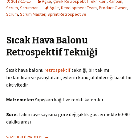
2018-11-25
Agile
,
Çevik Retrospektif Teknikleri
,
Kanban
,
Scrum
,
Scrumban
Agile
,
Development Team
,
Product Owner
,
Scrum
,
Scrum Master
,
Sprint Retrospective
Sıcak Hava Balonu
Retrospektif Tekniği
Sıcak hava balonu
retrospektif
tekniği, bir takımı
hızlandıran ve yavaşlatan şeylerin konuşulabileceği basit bir
aktivitedir.
Malzemeler:
Yapışkan kağıt ve renkli kalemler
Süre:
Takım üye sayısına göre değişiklik göstermekle 60-90
dakika arası
Sıcak Hava Balonu Retrospektif Tekniği
yazısına devam et
→