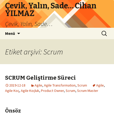
Çevik, Yalın, Sade… Cihan
YILMAZ
Çevik, Yalın, Sade…
İçeriğe
Arama:
Menü
atla
Etiket arşivi: Scrum
SCRUM Geliştirme Süreci
2019-12-18
Agile
,
Agile Transformation
,
Scrum
Agile
,
Agile Koç
,
Agile Koçluk
,
Product Owner
,
Scrum
,
Scrum Master
Önsöz