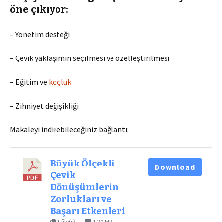
öne çıkıyor:
– Yönetim desteği
– Çevik yaklaşımın seçilmesi ve özelleştirilmesi
– Eğitim ve
koçluk
– Zihniyet değişikliği
Makaleyi indirebileceğiniz bağlantı:
Büyük Ölçekli
Download
Çevik
Dönüşümlerin
Zorlukları ve
Başarı Etkenleri
1 file(s)
1.30 MB