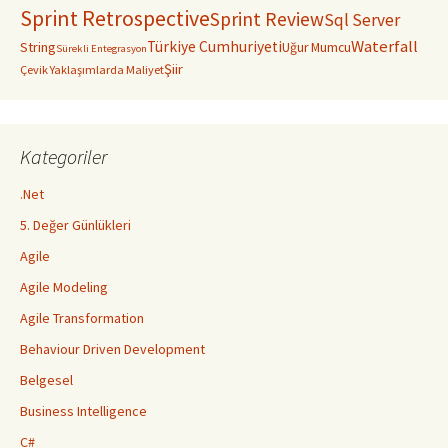
Sprint Retrospective
Sprint Review
Sql Server
Waterfall
Türkiye Cumhuriyeti
String
Uğur Mumcu
Sürekli Entegrasyon
Şiir
Çevik Yaklaşımlarda Maliyet
Kategoriler
.Net
5. Değer Günlükleri
Agile
Agile Modeling
Agile Transformation
Behaviour Driven Development
Belgesel
Business Intelligence
C#