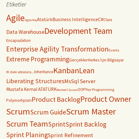
Etiketler
Agile
C#
Business Intelligence
Atatürk
Class
Agile Koç
Development Team
Data Warehouse
Encapsulation
Enterprise Agility Transformation
Events
Extreme Programming
Gerçekler
Herkes İçin Bilgisayar
Kanban
Lean
Inheritance
IK daki ablalara...
Liberating Structures
MsSql Server
Mustafa Kemal ATATÜRK
OOP
Pair Programming
Nested Classes
Product Owner
Product Backlog
Polymorhpism
Scrum
Scrum Master
Scrum Guide
Scrum Team
Sprint
Sprint Backlog
Sprint Planing
Sprint Refinement