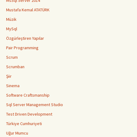
MsSql Server 2014
Mustafa Kemal ATATÜRK
Müzik
MySql
Özgürleştiren Yapılar
Pair Programming
Scrum
Scrumban
Şiir
Sinema
Software Craftsmanship
Sql Server Management Studio
Test Driven Development
Türkiye Cumhuriyeti
Uğur Mumcu