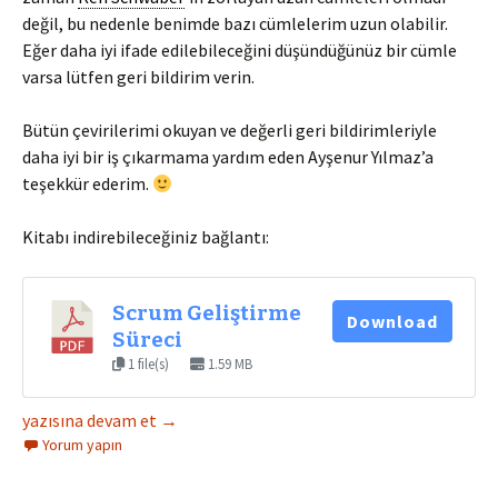
değil, bu nedenle benimde bazı cümlelerim uzun olabilir.
Eğer daha iyi ifade edilebileceğini düşündüğünüz bir cümle
varsa lütfen geri bildirim verin.
Bütün çevirilerimi okuyan ve değerli geri bildirimleriyle
daha iyi bir iş çıkarmama yardım eden Ayşenur Yılmaz’a
teşekkür ederim.
Kitabı indirebileceğiniz bağlantı:
Scrum Geliştirme
Download
Süreci
1 file(s)
1.59 MB
SCRUM Geliştirme Süreci
yazısına devam et
→
Yorum yapın