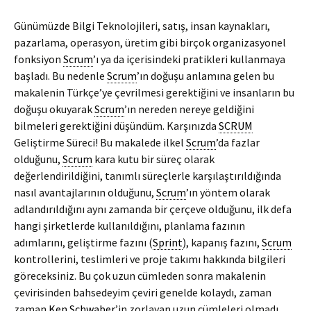
Günümüzde Bilgi Teknolojileri, satış, insan kaynakları,
pazarlama, operasyon, üretim gibi birçok organizasyonel
fonksiyon
Scrum
’ı ya da içerisindeki pratikleri kullanmaya
başladı. Bu nedenle
Scrum
’ın doğuşu anlamına gelen bu
makalenin Türkçe’ye çevrilmesi gerektiğini ve insanların bu
doğuşu okuyarak
Scrum
’ın nereden nereye geldiğini
bilmeleri gerektiğini düşündüm. Karşınızda
SCRUM
Geliştirme Süreci! Bu makalede ilkel
Scrum
’da fazlar
olduğunu,
Scrum
kara kutu bir süreç olarak
değerlendirildiğini, tanımlı süreçlerle karşılaştırıldığında
nasıl avantajlarının olduğunu,
Scrum
’ın yöntem olarak
adlandırıldığını aynı zamanda bir çerçeve olduğunu, ilk defa
hangi şirketlerde kullanıldığını, planlama fazının
adımlarını, geliştirme fazını (
Sprint
), kapanış fazını,
Scrum
kontrollerini, teslimleri ve proje takımı hakkında bilgileri
göreceksiniz. Bu çok uzun cümleden sonra makalenin
çevirisinden bahsedeyim çeviri genelde kolaydı, zaman
zaman
Ken Schwaber
’in zorlayan uzun cümleleri olmadı