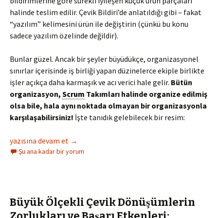
bildirimlerine göre sürekli iyileşen küçük ürün parçaları
halinde teslim edilir. Çevik Bildiri’de anlatıldığı gibi – fakat
“yazılım” kelimesini ürün ile değiştirin (çünkü bu konu
sadece yazılım özelinde değildir).
Bunlar güzel. Ancak bir şeyler büyüdükçe, organizasyonel
sınırlar içerisinde iş birliği yapan düzinelerce ekiple birlikte
işler açıkça daha karmaşık ve acı verici hale gelir.
Bütün
organizasyon,
Scrum
Takımları halinde organize edilmiş
olsa bile,
hala aynı noktada olmayan bir organizasyonla
karşılaşabilirsiniz!
İşte tanıdık gelebilecek bir resim:
Çevik Lider Nedir?
yazısına devam et
→
Şu ana kadar bir yorum
Büyük Ölçekli Çevik Dönüşümlerin
Zorlukları ve Başarı Etkenleri: