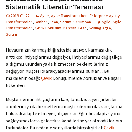
Sistematik Literatür Taraması
2019-01-22
Agile
,
Agile Transformation
,
Enterprise Agility
Transformation
,
Kanban
,
Lean
,
Scrum
,
Scrumban
Agile
,
Agile
Transformation
,
Çevik Dönüşüm
,
Kanban
,
Lean
,
Scaling Agile
,
Scrum
Hayatımızın karmaşıklığı gitgide artıyor, karmaşıklık
arttıkça ihtiyaçlarımız değişiyor, ihtiyaçlarımız değiştikçe
aldığımız üründen ya da hizmetten beklentilerimiz
değişiyor. Müşteri olarak yaşadıklarımız bunlar… Bu
makalenin odağı:
Çevik
Dönüşümlerde Zorluklar ve Başarı
Etkenleri.
Müşterilerinin ihtiyaçlarını karşılamak isteyen şirketler
ürünlerini ya da hizmetlerini müşterilerinin davranışlarına
bakarak adapte etmeye çalışıyorlar. Eğer bu adaptasyonu
sağlayamazlarsa gelecekte kendilerine yer olmadıklarının
farkındalar. Bu nedenle son yıllarda birçok şirket
Çevik