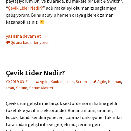
paylaşıyorum.Oh, ve bu arada, bu makale bir Bait & Switch*.
“
Çevik Lider Nedir?
” adlı makaleyi okumanızı sağlamaya
çalışıyorum. Bunu atlayıp hemen oraya giderek zaman
kazanabilirsiniz.
Çevik Proje Lideri Nedir?
yazısına devam et
→
Şu ana kadar bir yorum
Çevik Lider Nedir?
2019-03-21
Agile
,
Kanban
,
Lean
,
Scrum
Agile
,
Kanban
,
Lean
,
Scrum
,
Scrum Master
Çevik ürün geliştirme birçok sektörde norm haline geldi
(özellikle yazılım sektöründe). Bunun anlamı; ürünler,
küçük, kendi kendini yöneten, çapraz fonksiyonel takımlar
tarafından geliştirilir ve gerçek müşterinin geri