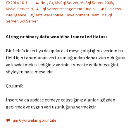
2014-10-31
.Net
,
C#
,
MsSql Server
,
MsSql Server 2008
,
MsSql Server 2014
,
Sql Server Management Studio
Business
Intelligence
,
C#
,
Data Warehouse
,
Development Team
,
MsSql
Server
,
Sql Server
String or binary data would be truncated Hatası
Bir field’a insert ya da update etmeye çalıştığınız verinin bu
field için tanımlanan veri uzunluğundan daha uzun olduğunu
ve kaydetmek istediğiniz verinin truncate edilebileceğini
söyleyen hata mesajıdır.
Çözümü;
Insert ya da update etmeye çalıştığınız alanları gözden
geçirmek ve uygun veri uzunluğunu vermektir.
Tüm 6 yorumları görüntüle