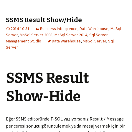
SSMS Result Show/Hide
2014-10-31
Business Intelligence
,
Data Warehouse
,
MsSql
Server
,
MsSql Server 2008
,
MsSql Server 2014
,
Sql Server
Management Studio
Data Warehouse
,
MsSql Server
,
Sql
Server
SSMS Result
Show-Hide
Eğer SSMS editöründe T-SQL yazıyorsanız Result / Message
penceresi sonucu görüntülemek ya da mesaj vermek için bir