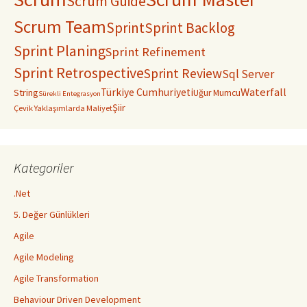
Scrum Guide
Scrum Team
Sprint
Sprint Backlog
Sprint Planing
Sprint Refinement
Sprint Retrospective
Sprint Review
Sql Server
Waterfall
Türkiye Cumhuriyeti
String
Uğur Mumcu
Sürekli Entegrasyon
Şiir
Çevik Yaklaşımlarda Maliyet
Kategoriler
.Net
5. Değer Günlükleri
Agile
Agile Modeling
Agile Transformation
Behaviour Driven Development