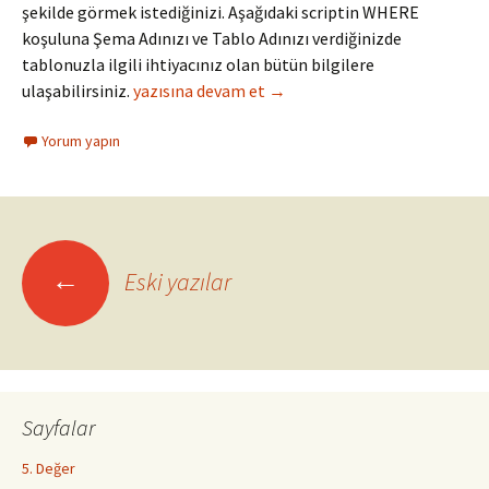
şekilde görmek istediğinizi. Aşağıdaki scriptin WHERE
koşuluna Şema Adınızı ve Tablo Adınızı verdiğinizde
tablonuzla ilgili ihtiyacınız olan bütün bilgilere
Kolon Bilgileri
ulaşabilirsiniz.
yazısına devam et
→
Yorum yapın
Yazı
←
Eski yazılar
dolaşımı
Sayfalar
5. Değer