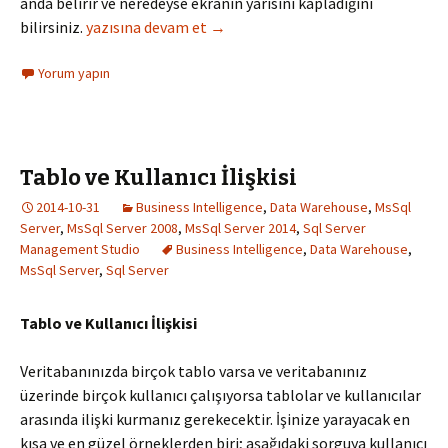
anda belirir ve neredeyse ekranın yarısını kapladığını
SSMS Result Show/Hide
bilirsiniz.
yazısına devam et
→
Yorum yapın
Tablo ve Kullanıcı İlişkisi
2014-10-31
Business Intelligence
,
Data Warehouse
,
MsSql
Server
,
MsSql Server 2008
,
MsSql Server 2014
,
Sql Server
Management Studio
Business Intelligence
,
Data Warehouse
,
MsSql Server
,
Sql Server
Tablo ve Kullanıcı İlişkisi
Veritabanınızda birçok tablo varsa ve veritabanınız
üzerinde birçok kullanıcı çalışıyorsa tablolar ve kullanıcılar
arasında ilişki kurmanız gerekecektir. İşinize yarayacak en
kısa ve en güzel örneklerden biri; aşağıdaki sorguya kullanıcı