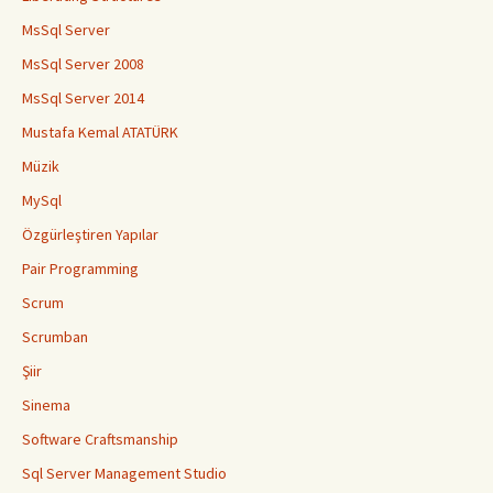
MsSql Server
MsSql Server 2008
MsSql Server 2014
Mustafa Kemal ATATÜRK
Müzik
MySql
Özgürleştiren Yapılar
Pair Programming
Scrum
Scrumban
Şiir
Sinema
Software Craftsmanship
Sql Server Management Studio