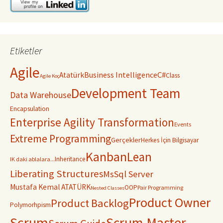
Etiketler
Agile
C#
Business Intelligence
Atatürk
Class
Agile Koç
Development Team
Data Warehouse
Encapsulation
Enterprise Agility Transformation
Events
Extreme Programming
Gerçekler
Herkes İçin Bilgisayar
Kanban
Lean
Inheritance
IK daki ablalara...
Liberating Structures
MsSql Server
Mustafa Kemal ATATÜRK
OOP
Pair Programming
Nested Classes
Product Owner
Product Backlog
Polymorhpism
Scrum
Scrum Master