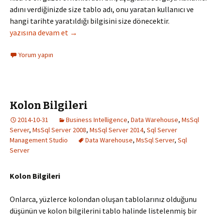
adını verdiğinizde size tablo adı, onu yaratan kullanıcı ve
hangi tarihte yaratıldığı bilgisini size dönecektir.
Tablo ve Kullanıcı İlişkisi
yazısına devam et
→
Yorum yapın
Kolon Bilgileri
2014-10-31
Business Intelligence
,
Data Warehouse
,
MsSql
Server
,
MsSql Server 2008
,
MsSql Server 2014
,
Sql Server
Management Studio
Data Warehouse
,
MsSql Server
,
Sql
Server
Kolon Bilgileri
Onlarca, yüzlerce kolondan oluşan tablolarınız olduğunu
düşünün ve kolon bilgilerini tablo halinde listelenmiş bir