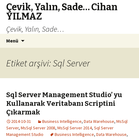
Çevik, Yalın, Sade… Cihan
YILMAZ
Çevik, Yalın, Sade…
İçeriğe
Arama:
Menü
atla
Etiket arşivi: Sql Server
Sql Server Management Studio’ yu
Kullanarak Veritabanı Scriptini
Çıkarmak
2014-10-31
Business Intelligence
,
Data Warehouse
,
MsSql
Server
,
MsSql Server 2008
,
MsSql Server 2014
,
Sql Server
Management Studio
Business Intelligence
,
Data Warehouse
,