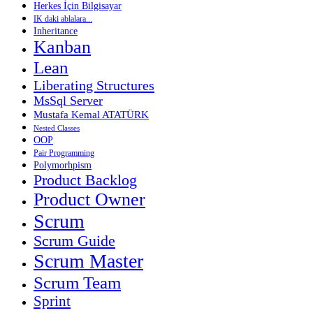
Herkes İçin Bilgisayar
IK daki ablalara...
Inheritance
Kanban
Lean
Liberating Structures
MsSql Server
Mustafa Kemal ATATÜRK
Nested Classes
OOP
Pair Programming
Polymorhpism
Product Backlog
Product Owner
Scrum
Scrum Guide
Scrum Master
Scrum Team
Sprint