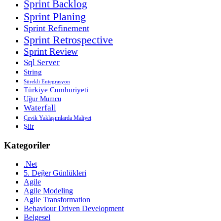
Sprint Backlog
Sprint Planing
Sprint Refinement
Sprint Retrospective
Sprint Review
Sql Server
String
Sürekli Entegrasyon
Türkiye Cumhuriyeti
Uğur Mumcu
Waterfall
Çevik Yaklaşımlarda Maliyet
Şiir
Kategoriler
.Net
5. Değer Günlükleri
Agile
Agile Modeling
Agile Transformation
Behaviour Driven Development
Belgesel