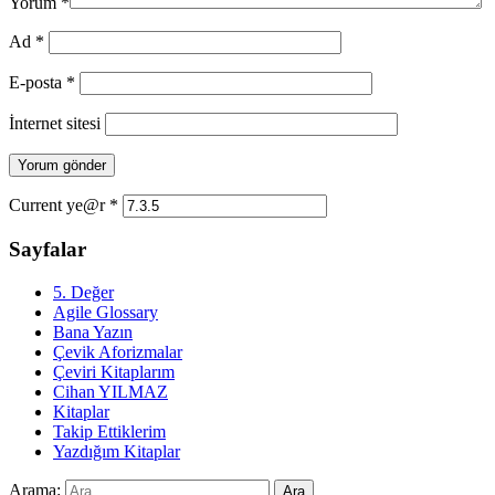
Yorum
*
Ad
*
E-posta
*
İnternet sitesi
Current ye@r
*
Sayfalar
5. Değer
Agile Glossary
Bana Yazın
Çevik Aforizmalar
Çeviri Kitaplarım
Cihan YILMAZ
Kitaplar
Takip Ettiklerim
Yazdığım Kitaplar
Arama: