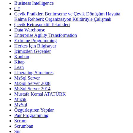
Business Intelligence
C#
Çevik Pratikleri Benimseme ve Çevik Dönüşüm Hayatta
Kalma Rehberi: Organizasyon Kültürüyle Çalışmak
Çevik Retrospektif Teknikleri
Data Warehouse
Enterprise Agility Transformation
Extreme Programming
Herkes İçin Bilgisayar
İçimizden Geçenler
Kanban
Kitap
Lean
Liberating Structures
MsSql Server
MsSql Server 2008
MsSql Server 2014
Mustafa Kemal ATATÜRK
Müzik
MySql
Özgürleştiren Yapılar
Pair Programming
Scrum
Scrumban
Şiir