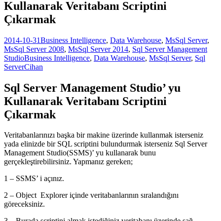
Kullanarak Veritabanı Scriptini
Çıkarmak
2014-10-31
Business Intelligence
,
Data Warehouse
,
MsSql Server
,
MsSql Server 2008
,
MsSql Server 2014
,
Sql Server Management
Studio
Business Intelligence
,
Data Warehouse
,
MsSql Server
,
Sql
Server
Cihan
Sql Server Management Studio’ yu
Kullanarak Veritabanı Scriptini
Çıkarmak
Veritabanlarınızı başka bir makine üzerinde kullanmak isterseniz
yada elinizde bir SQL scriptini bulundurmak isterseniz Sql Server
Management Studio(SSMS)’ yu kullanarak bunu
gerçekleştirebilirsiniz. Yapmanız gereken;
1 – SSMS’ i açınız.
2 – Object Explorer içinde veritabanlarının sıralandığını
göreceksiniz.
3 – Burada scriptini almak istediğiniz veritabanı üzerinde sağ