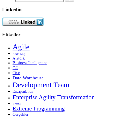
Linkedin
Etiketler
Agile
Agile Koç
Atatürk
Business Intelligence
C#
Class
Data Warehouse
Development Team
Encapsulation
Enterprise Agility Transformation
Events
Extreme Programming
Gerçekler