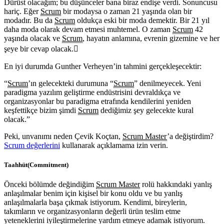
Dürüst olacağım; bu düşünceler bana biraz endişe verdi. Sonuncusu
hariç. Eğer
Scrum
bir modaysa o zaman 21 yaşında olan bir
modadır. Bu da
Scrum
oldukça eski bir moda demektir. Bir 21 yıl
daha moda olarak devam etmesi muhtemel. O zaman
Scrum
42
yaşında olacak ve
Scrum
, hayatın anlamına, evrenin gizemine ve her
şeye bir cevap olacak.
En iyi durumda Gunther Verheyen’in tahmini gerçekleşecektir:
“
Scrum
’ın gelecekteki durumuna “
Scrum
” denilmeyecek. Yeni
paradigma yazılım geliştirme endüstrisini devraldıkça ve
organizasyonlar bu paradigma etrafında kendilerini yeniden
keşfettikçe bizim şimdi
Scrum
dediğimiz şey gelecekte kural
olacak.”
Peki, unvanımı neden Çevik Koçtan,
Scrum Master
’a değiştirdim?
Scrum değerlerini
kullanarak açıklamama izin verin.
Taahhüt(Commitment)
Önceki bölümde değindiğim
Scrum Master
rolü hakkındaki yanlış
anlaşılmalar benim için kişisel bir konu oldu ve bu yanlış
anlaşılmalarla başa çıkmak istiyorum. Kendimi, bireylerin,
takımların ve organizasyonların değerli ürün teslim etme
yeteneklerini iyileştirmelerine yardım etmeye adamak istiyorum.