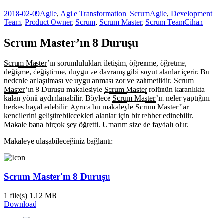
2018-02-09
Agile
,
Agile Transformation
,
Scrum
Agile
,
Development
Team
,
Product Owner
,
Scrum
,
Scrum Master
,
Scrum Team
Cihan
Scrum Master’ın 8 Duruşu
Scrum Master
’ın sorumlulukları iletişim, öğrenme, öğretme,
değişme, değiştirme, duygu ve davranış gibi soyut alanlar içerir. Bu
nedenle anlaşılması ve uygulanması zor ve zahmetlidir.
Scrum
Master
’ın 8 Duruşu makalesiyle
Scrum Master
rolünün karanlıkta
kalan yönü aydınlanabilir. Böylece
Scrum Master
’ın neler yaptığını
herkes hayal edebilir. Ayrıca bu makaleyle
Scrum Master
’lar
kendilerini geliştirebilecekleri alanlar için bir rehber edinebilir.
Makale bana birçok şey öğretti. Umarım size de faydalı olur.
Makaleye ulaşabileceğiniz bağlantı:
Scrum Master'ın 8 Duruşu
1 file(s)
1.12 MB
Download