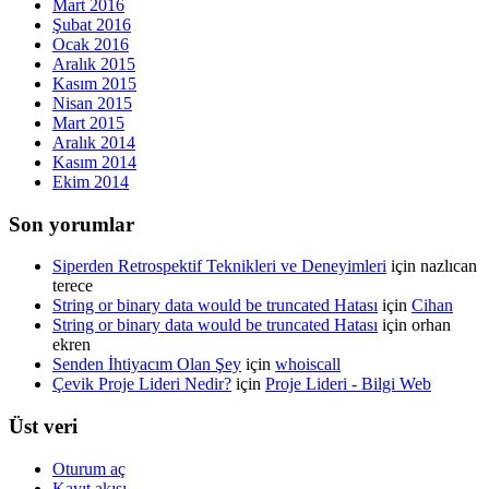
Mart 2016
Şubat 2016
Ocak 2016
Aralık 2015
Kasım 2015
Nisan 2015
Mart 2015
Aralık 2014
Kasım 2014
Ekim 2014
Son yorumlar
Siperden Retrospektif Teknikleri ve Deneyimleri
için
nazlıcan
terece
String or binary data would be truncated Hatası
için
Cihan
String or binary data would be truncated Hatası
için
orhan
ekren
Senden İhtiyacım Olan Şey
için
whoiscall
Çevik Proje Lideri Nedir?
için
Proje Lideri - Bilgi Web
Üst veri
Oturum aç
Kayıt akışı