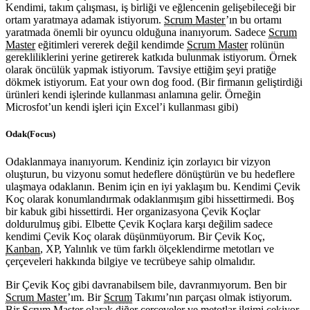
Kendimi, takım çalışması, iş birliği ve eğlencenin gelişebileceği bir
ortam yaratmaya adamak istiyorum.
Scrum Master
’ın bu ortamı
yaratmada önemli bir oyuncu olduğuna inanıyorum. Sadece
Scrum
Master
eğitimleri vererek değil kendimde
Scrum Master
rolünün
gerekliliklerini yerine getirerek katkıda bulunmak istiyorum. Örnek
olarak öncülük yapmak istiyorum. Tavsiye ettiğim şeyi pratiğe
dökmek istiyorum. Eat your own dog food. (Bir firmanın geliştirdiği
ürünleri kendi işlerinde kullanması anlamına gelir. Örneğin
Microsfot’un kendi işleri için Excel’i kullanması gibi)
Odak(Focus)
Odaklanmaya inanıyorum. Kendiniz için zorlayıcı bir vizyon
oluşturun, bu vizyonu somut hedeflere dönüştürün ve bu hedeflere
ulaşmaya odaklanın. Benim için en iyi yaklaşım bu. Kendimi Çevik
Koç olarak konumlandırmak odaklanmışım gibi hissettirmedi. Boş
bir kabuk gibi hissettirdi. Her organizasyona Çevik Koçlar
doldurulmuş gibi. Elbette Çevik Koçlara karşı değilim sadece
kendimi Çevik Koç olarak düşünmüyorum. Bir Çevik Koç,
Kanban
, XP, Yalınlık ve tüm farklı ölçeklendirme metotları ve
çerçeveleri hakkında bilgiye ve tecrübeye sahip olmalıdır.
Bir Çevik Koç gibi davranabilsem bile, davranmıyorum. Ben bir
Scrum Master
’ım. Bir
Scrum
Takımı’nın parçası olmak istiyorum.
Bir
Scrum Master
olarak diğer çerçeveler ve metotlar ilgimi çekiyor.