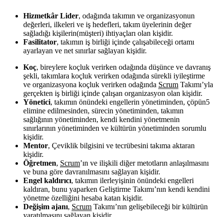
Hizmetkâr Lider
, odağında takımın ve organizasyonun
değerleri, ilkeleri ve iş hedefleri, takım üyelerinin değer
sağladığı kişilerin(müşteri) ihtiyaçları olan kişidir.
Fasilitator
, takımın iş birliği içinde çalışabileceği ortamı
ayarlayan ve net sınırlar sağlayan kişidir.
Koç
, bireylere koçluk verirken odağında düşünce ve davranış
şekli, takımlara koçluk verirken odağında sürekli iyileştirme
ve organizasyona koçluk verirken odağında
Scrum
Takımı’yla
gerçekten iş birliği içinde çalışan organizasyon olan kişidir.
Yönetici
, takımın önündeki engellerin yönetiminden, çöpün5
elimine edilmesinden, sürecin yönetiminden, takımın
sağlığının yönetiminden, kendi kendini yönetmenin
sınırlarının yönetiminden ve kültürün yönetiminden sorumlu
kişidir.
Mentor
, Çeviklik bilgisini ve tecrübesini takıma aktaran
kişidir.
Öğretmen
,
Scrum
’ın ve ilişkili diğer metotların anlaşılmasını
ve buna göre davranılmasını sağlayan kişidir.
Engel kaldırıcı
, takımın ilerleyişinin önündeki engelleri
kaldıran, bunu yaparken Geliştirme Takımı’nın kendi kendini
yönetme özelliğini hesaba katan kişidir.
Değişim ajanı
,
Scrum
Takımı’nın gelişebileceği bir kültürün
yaratılmasını sağlayan kişidir.