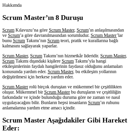
Hakkımda
Scrum Master’ın 8 Duruşu
Scrum
Kılavuzu’na göre
Scrum Master
,
Scrum
’ın anlaşılmasından
ve
Scrum
’a göre davranılmasından sorumludur.
Scrum Master
’lar
bunu
Scrum
Takımı’nın
Scrum
teori, pratik ve kurallarına bağlı
kalmasını sağlayarak yaparlar.
Scrum Master
,
Scrum
Takımı’nın hizmetkâr lideridir.
Scrum Master
,
Scrum
Takımı dışındaki kişilere
Scrum
Takımı’yla hangi
etkileşimlerinin faydalı hangilerinin faydasız olduğunu anlamaları
konusunda yardım eder.
Scrum Master
, bu etkileşim yollarının
değiştirilmesi için herkese yardım eder.
Scrum Master
rolü birçok duruştan ve mükemmel bir çeşitlilikten
oluşur. Mükemmel bir
Scrum Master
bu duruşların ve çeşitliliğin
farkındadır ve içinde bulunduğu duruma göre ne zaman ve nasıl
uygulayacağını bilir. Bunların hepsi insanların
Scrum
’ın ruhunu
anlamalarına yardım etme amacı içindir.
Scrum Master Aşağıdakiler Gibi Hareket
Eder: