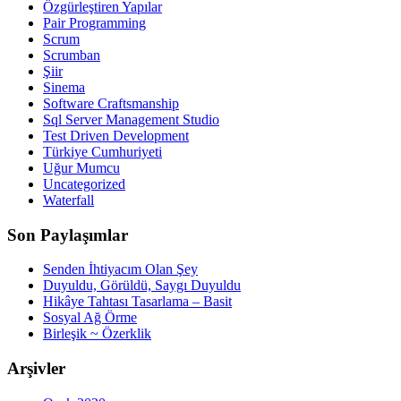
Özgürleştiren Yapılar
Pair Programming
Scrum
Scrumban
Şiir
Sinema
Software Craftsmanship
Sql Server Management Studio
Test Driven Development
Türkiye Cumhuriyeti
Uğur Mumcu
Uncategorized
Waterfall
Son Paylaşımlar
Senden İhtiyacım Olan Şey
Duyuldu, Görüldü, Saygı Duyuldu
Hikâye Tahtası Tasarlama – Basit
Sosyal Ağ Örme
Birleşik ~ Özerklik
Arşivler