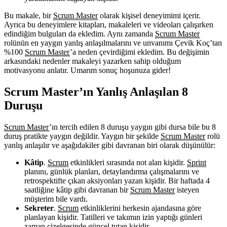
Bu makale, bir
Scrum Master
olarak kişisel deneyimimi içerir.
Ayrıca bu deneyimlere kitapları, makaleleri ve videoları çalışırken
edindiğim bulguları da ekledim. Aynı zamanda
Scrum Master
rolünün en yaygın yanlış anlaşılmalarını ve unvanımı Çevik Koç’tan
%100
Scrum Master
’a neden çevirdiğimi ekledim. Bu değişimin
arkasındaki nedenler makaleyi yazarken sahip olduğum
motivasyonu anlatır. Umarım sonuç hoşunuza gider!
Scrum Master’ın Yanlış Anlaşılan 8
Duruşu
Scrum Master
’ın tercih edilen 8 duruşu yaygın gibi dursa bile bu 8
duruş pratikte yaygın değildir. Yaygın bir şekilde
Scrum Master
rolü
yanlış anlaşılır ve aşağıdakiler gibi davranan biri olarak düşünülür:
Kâtip
.
Scrum
etkinlikleri sırasında not alan kişidir.
Sprint
planını, günlük planları, detaylandırma çalışmalarını ve
retrospektifte çıkan aksiyonları yazan kişidir. Bir haftada 4
saatliğine kâtip gibi davranan bir
Scrum Master
isteyen
müşterim bile vardı.
Sekreter
.
Scrum
etkinliklerini herkesin ajandasına göre
planlayan kişidir. Tatilleri ve takımın izin yaptığı günleri
zaman çizelgesinde güncel tutan kişidir.