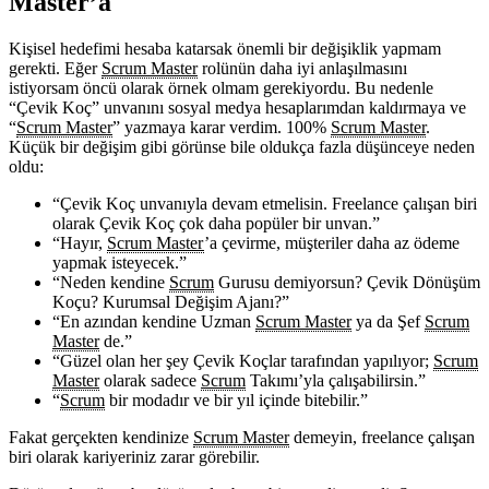
Master’a
Kişisel hedefimi hesaba katarsak önemli bir değişiklik yapmam
gerekti. Eğer
Scrum Master
rolünün daha iyi anlaşılmasını
istiyorsam öncü olarak örnek olmam gerekiyordu. Bu nedenle
“Çevik Koç” unvanını sosyal medya hesaplarımdan kaldırmaya ve
“
Scrum Master
” yazmaya karar verdim. 100%
Scrum Master
.
Küçük bir değişim gibi görünse bile oldukça fazla düşünceye neden
oldu:
“Çevik Koç unvanıyla devam etmelisin. Freelance çalışan biri
olarak Çevik Koç çok daha popüler bir unvan.”
“Hayır,
Scrum Master
’a çevirme, müşteriler daha az ödeme
yapmak isteyecek.”
“Neden kendine
Scrum
Gurusu demiyorsun? Çevik Dönüşüm
Koçu? Kurumsal Değişim Ajanı?”
“En azından kendine Uzman
Scrum Master
ya da Şef
Scrum
Master
de.”
“Güzel olan her şey Çevik Koçlar tarafından yapılıyor;
Scrum
Master
olarak sadece
Scrum
Takımı’yla çalışabilirsin.”
“
Scrum
bir modadır ve bir yıl içinde bitebilir.”
Fakat gerçekten kendinize
Scrum Master
demeyin, freelance çalışan
biri olarak kariyeriniz zarar görebilir.