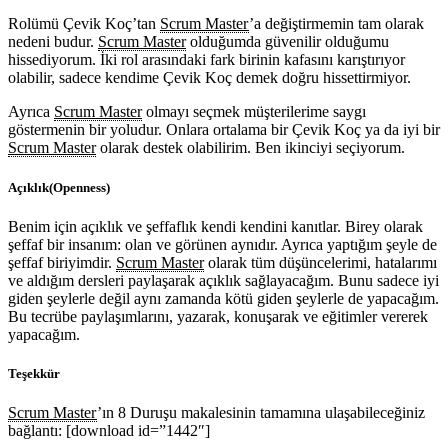
Rolümü Çevik Koç’tan
Scrum Master
’a değiştirmemin tam olarak
nedeni budur.
Scrum Master
olduğumda güvenilir olduğumu
hissediyorum. İki rol arasındaki fark birinin kafasını karıştırıyor
olabilir, sadece kendime Çevik Koç demek doğru hissettirmiyor.
Ayrıca
Scrum Master
olmayı seçmek müşterilerime saygı
göstermenin bir yoludur. Onlara ortalama bir Çevik Koç ya da iyi bir
Scrum Master
olarak destek olabilirim. Ben ikinciyi seçiyorum.
Açıklık(Openness)
Benim için açıklık ve şeffaflık kendi kendini kanıtlar. Birey olarak
şeffaf bir insanım: olan ve görünen aynıdır. Ayrıca yaptığım şeyle de
şeffaf biriyimdir.
Scrum Master
olarak tüm düşüncelerimi, hatalarımı
ve aldığım dersleri paylaşarak açıklık sağlayacağım. Bunu sadece iyi
giden şeylerle değil aynı zamanda kötü giden şeylerle de yapacağım.
Bu tecrübe paylaşımlarını, yazarak, konuşarak ve eğitimler vererek
yapacağım.
Teşekkür
Scrum Master
’ın 8 Duruşu makalesinin tamamına ulaşabileceğiniz
bağlantı: [download id=”1442″]