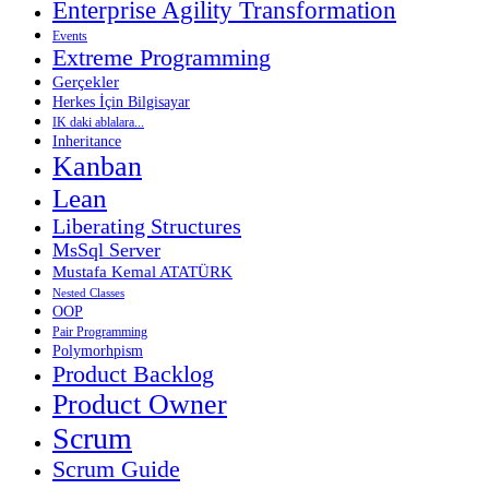
Enterprise Agility Transformation
Events
Extreme Programming
Gerçekler
Herkes İçin Bilgisayar
IK daki ablalara...
Inheritance
Kanban
Lean
Liberating Structures
MsSql Server
Mustafa Kemal ATATÜRK
Nested Classes
OOP
Pair Programming
Polymorhpism
Product Backlog
Product Owner
Scrum
Scrum Guide