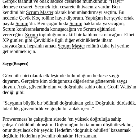
Gerçek taahhüt ve odak sadece cesaretle mümkündür. “Hayır”
demeye cesaret. Seçmek için cesarete ihtiyacınız vardır. Ben
kendimi bir
Scrum Master
olarak konumlandırmayı seçtim. Bu
nedenle Çevik Koç rolüne hayır diyorum. Yaptığım her şeyde ortak
payda
Scrum
’dır. Ben çoğunlukla
Scrum
hakkında yazacağım,
Scrum
konferanslarında konuşacağım ve
Scrum
eğitimleri
vereceğim.
Scrum
topluluğunun aktif bir katılımcısı olacağım. Elbet
XP günleri gibi Çeviklikle ilgili diğer etkinliklerde ilham
arayacağım, hepsinin amacı
Scrum Master
rolünü daha iyi yerine
getirebilmek için.
Saygı(Respect)
Güvenilir biri olarak etkileşimde bulunduğum herkese saygı
duyarım. Gerçekte kim olduğunuzu diğerlerine göstererek saygı
duyun. Açık, güvenilir olun ve doğruluğa sahip olun. Geoff Watts’ın
dediği gibi:
“Saygının büyük bir bölümü doğruluktan gelir. Doğruluk, dürüstlük,
tutarlılık, güvenilirlik ve güçlü bir ahlak içerir.”
Prowareness’ta çalıştığım sürede ‘en yüksek doğruluğa sahip
çalışan’ ödülünü almıştım. Doğruluğun bu tanımını düşünürsek bu,
onur duyulacak bir şeydir. Hedefim ‘doğruluk ödülleri’ kazanmak
değildir. Hedefim güvenilir olmaktır. Her zaman.