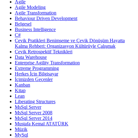
Agile
Agile Modeling
Agile Transformation
Behaviour Driven Development
Belgesel
Business Intelligence
C#
Çevik Pratikleri Benimseme ve Çevik Dönüşüm Hayatta
Kalma Rehberi: Organizasyon Kültürüyle Çalışmak
Çevik Retrospektif Teknikleri
Data Warehouse
Enterprise Agility Transformation
Extreme Programming
Herkes İçin Bilgisayar
İçimizden Geçenler
Kanban
Kitap
Lean
Liberating Structures
MsSql Server
MsSql Server 2008
MsSql Server 2014
Mustafa Kemal ATATÜRK
Müzik
MySql