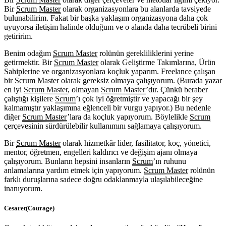
Bir
Scrum Master
olarak organizasyonlara bu alanlarda tavsiyede
bulunabilirim. Fakat bir başka yaklaşım organizasyona daha çok
uyuyorsa iletişim halinde olduğum ve o alanda daha tecrübeli birini
getiririm.
Benim odağım
Scrum Master
rolünün gerekliliklerini yerine
getirmektir. Bir
Scrum Master
olarak Geliştirme Takımlarına, Ürün
Sahiplerine ve organizasyonlara koçluk yaparım. Freelance çalışan
bir
Scrum Master
olarak gereksiz olmaya çalışıyorum. (Burada yazar
en iyi
Scrum Master
, olmayan
Scrum Master
’dır. Çünkü beraber
çalıştığı kişilere
Scrum
’ı çok iyi öğretmiştir ve yapacağı bir şey
kalmamıştır yaklaşımına eğlenceli bir vurgu yapıyor.) Bu nedenle
diğer
Scrum Master
’lara da koçluk yapıyorum. Böylelikle
Scrum
çerçevesinin sürdürülebilir kullanımını sağlamaya çalışıyorum.
Bir
Scrum Master
olarak hizmetkâr lider, fasilitator, koç, yönetici,
mentor, öğretmen, engelleri kaldırıcı ve değişim ajanı olmaya
çalışıyorum. Bunların hepsini insanların
Scrum
’ın ruhunu
anlamalarına yardım etmek için yapıyorum.
Scrum Master
rolünün
farklı duruşlarına sadece doğru odaklanmayla ulaşılabileceğine
inanıyorum.
Cesaret(Courage)