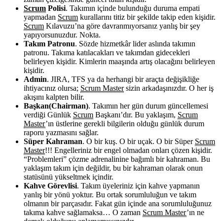
Scrum
Polisi
. Takımın içinde bulunduğu duruma empati
yapmadan
Scrum
kurallarını titiz bir şekilde takip eden kişidir.
Scrum
Kılavuzu’na göre davranmıyorsanız yanlış bir şey
yapıyorsunuzdur. Nokta.
Takım Patronu
. Sözde hizmetkâr lider aslında takımın
patronu. Takıma katılacakları ve takımdan gidecekleri
belirleyen kişidir. Kimlerin maaşında artış olacağını belirleyen
kişidir.
Admin
. JIRA, TFS ya da herhangi bir araçta değişikliğe
ihtiyacınız olursa;
Scrum Master
sizin arkadaşınızdır. O her iş
akışını kalpten bilir.
Başkan(Chairman)
. Takımın her gün durum güncellemesi
verdiği Günlük
Scrum
Başkanı’dır. Bu yaklaşım,
Scrum
Master
’ın üstlerine gerekli bilgilerin olduğu günlük durum
raporu yazmasını sağlar.
Süper Kahraman
. O bir kuş. O bir uçak. O bir Süper
Scrum
Master
!!! Engelleriniz bir engel olmadan onları çözen kişidir.
“Problemleri” çözme adrenalinine bağımlı bir kahraman. Bu
yaklaşım takım için değildir, bu bir kahraman olarak onun
statüsünü yükseltmek içindir.
Kahve Görevlisi
. Takım üyeleriniz için kahve yapmanın
yanlış bir yönü yoktur. Bu ortak sorumluluğun ve takım
olmanın bir parçasıdır. Fakat gün içinde ana sorumluluğunuz
takıma kahve sağlamaksa… O zaman
Scrum Master
’ın ne