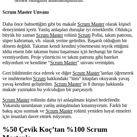
demek olduğunu anlamamışsınızdır.
Scrum Master Unvanı
Daha önce bahsettiğim gibi bu makale
Scrum Master
olarak kişisel
deneyimimi içerir. Yanlış anlaşılan duruşlar iyi örneklerdir. Oldukça
büyük bir zaman
Scrum Master
rolünü
Scrum
Polisi, takım patronu,
süper kahraman, vb. olarak yerine getirdim. Başarılı olduğum bir
dönem değildi. Takımın kendi kendini yönetmesini teşvik ettiğimi
iddia etsem bile takımın bunu başarması için herhangi bir fırsat
vermiyordum. Proje yöneticisi ve takım patronu gibi hareket
ediyordum ve kendime “
Scrum Master
” unvanı vermiştim.
Geri bildirimler rica ederek ve diğer
Scrum Master
’lardan öğrenerek
ve muhtemelen
Scrum
hakkındaki “tüm” kitapları okuyarak yavaş
yavaş kendimi geliştirdim.
Scrum Master
’ın 8 duruşu hakkında
makale yazmakta bu yolculuğun bir parçasıydı.
Scrum Master
rolünün daha iyi anlaşılması kişisel hedefimdir.
Yukarıda tanımlanan yanlış anlaşılmaları kınamıyorum. Farklı bir
bakış açısı sunmak ve
Scrum Master
rolünü yeniden hayal etmeleri
için insanları davet etmek istiyorum.
%50 Çevik Koç’tan %100 Scrum