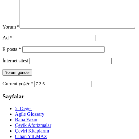
Yorum
*
Ad
*
E-posta
*
İnternet sitesi
Current ye@r
*
Sayfalar
5. Değer
Agile Glossary
Bana Yazın
Çevik Aforizmalar
Çeviri Kitaplarım
Cihan YILMAZ