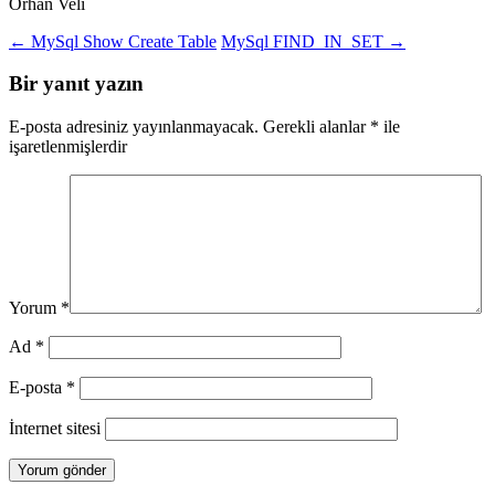
Orhan Veli
Yazı
←
MySql Show Create Table
MySql FIND_IN_SET
→
dolaşımı
Bir yanıt yazın
E-posta adresiniz yayınlanmayacak.
Gerekli alanlar
*
ile
işaretlenmişlerdir
Yorum
*
Ad
*
E-posta
*
İnternet sitesi