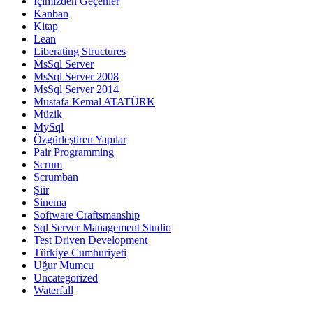
İçimizden Geçenler
Kanban
Kitap
Lean
Liberating Structures
MsSql Server
MsSql Server 2008
MsSql Server 2014
Mustafa Kemal ATATÜRK
Müzik
MySql
Özgürleştiren Yapılar
Pair Programming
Scrum
Scrumban
Şiir
Sinema
Software Craftsmanship
Sql Server Management Studio
Test Driven Development
Türkiye Cumhuriyeti
Uğur Mumcu
Uncategorized
Waterfall