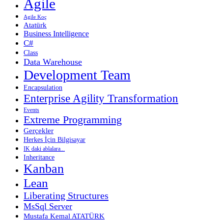
Agile
Agile Koç
Atatürk
Business Intelligence
C#
Class
Data Warehouse
Development Team
Encapsulation
Enterprise Agility Transformation
Events
Extreme Programming
Gerçekler
Herkes İçin Bilgisayar
IK daki ablalara...
Inheritance
Kanban
Lean
Liberating Structures
MsSql Server
Mustafa Kemal ATATÜRK