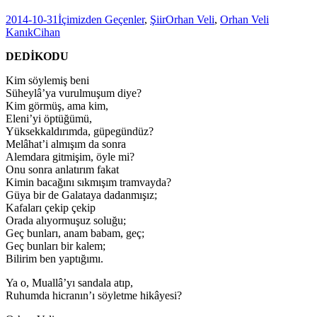
2014-10-31
İçimizden Geçenler
,
Şiir
Orhan Veli
,
Orhan Veli
Kanık
Cihan
DEDİKODU
Kim söylemiş beni
Süheylâ’ya vurulmuşum diye?
Kim görmüş, ama kim,
Eleni’yi öptüğümü,
Yüksekkaldırımda, güpegündüz?
Melâhat’i almışım da sonra
Alemdara gitmişim, öyle mi?
Onu sonra anlatırım fakat
Kimin bacağını sıkmışım tramvayda?
Güya bir de Galataya dadanmışız;
Kafaları çekip çekip
Orada alıyormuşuz soluğu;
Geç bunları, anam babam, geç;
Geç bunları bir kalem;
Bilirim ben yaptığımı.
Ya o, Muallâ’yı sandala atıp,
Ruhumda hicranın’ı söyletme hikâyesi?