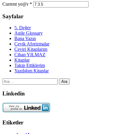
Current ye@r
*
Sayfalar
5. Değer
Agile Glossary
Bana Yazın
Çevik Aforizmalar
Çeviri Kitaplarım
Cihan YILMAZ
Kitaplar
Takip Ettiklerim
Yazdığım Kitaplar
Arama:
Linkedin
Etiketler