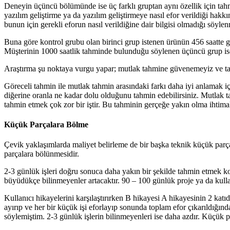
Deneyin üçüncü bölümünde ise üç farklı gruptan aynı özellik için tahmi
yazılım geliştirme ya da yazılım geliştirmeye nasıl efor verildiği hakk
bunun için gerekli eforun nasıl verildiğine dair bilgisi olmadığı söyle
Buna göre kontrol grubu olan birinci grup istenen ürünün 456 saatte g
Müşterinin 1000 saatlik tahminde bulunduğu söylenen üçüncü grup ise
Araştırma şu noktaya vurgu yapar; mutlak tahmine güvenemeyiz ve tahm
Göreceli tahmin ile mutlak tahmin arasındaki farkı daha iyi anlamak 
diğerine oranla ne kadar dolu olduğunu tahmin edebilirsiniz. Mutlak ta
tahmin etmek çok zor bir iştir. Bu tahminin gerçeğe yakın olma ihtimal
Küçük Parçalara Bölme
Çevik yaklaşımlarda maliyet belirleme de bir başka teknik küçük parça
parçalara bölünmesidir.
2-3 günlük işleri doğru sonuca daha yakın bir şekilde tahmin etmek ko
büyüdükçe bilinmeyenler artacaktır. 90 – 100 günlük proje ya da kulla
Kullanıcı hikayelerini karşılaştırırken B hikayesi A hikayesinin 2 kat
ayırıp ve her bir küçük işi eforlayıp sonunda toplam efor çıkarıldığın
söylemiştim. 2-3 günlük işlerin bilinmeyenleri ise daha azdır. Küçük p