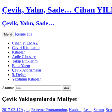
Çevik, Yalın, Sade… Cihan Y
Çevik, Yalın, Sade…
İçeriğe atla
Menü
Cihan YILMAZ
Çeviri Kitaplarım
Kitaplar
Agile Glossary
Takip Ettiklerim
Bana Yazın
Çevik Aforizmalar
5. Değer
Yazdığım Kitaplar
Arama:
Çevik Yaklaşımlarda Maliyet
2017-03-17
Agile
,
Extreme Programming
,
Kanban
,
Lean
,
Scrum
,
Scr