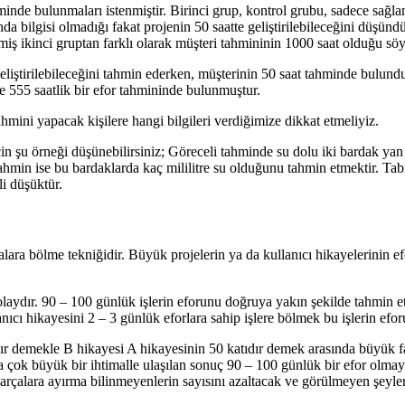
nde bulunmaları istenmiştir. Birinci grup, kontrol grubu, sadece sağlana
ında bilgisi olmadığı fakat projenin 50 saatte geliştirilebileceğini düşü
nmiş ikinci gruptan farklı olarak müşteri tahmininin 1000 saat olduğu söy
eliştirilebileceğini tahmin ederken, müşterinin 50 saat tahminde bulund
 555 saatlik bir efor tahmininde bulunmuştur.
ini yapacak kişilere hangi bilgileri verdiğimize dikkat etmeliyiz.
için şu örneği düşünebilirsiniz; Göreceli tahminde su dolu iki bardak 
hmin ise bu bardaklarda kaç mililitre su olduğunu tahmin etmektir. Tabi 
i düşüktür.
lara bölme tekniğidir. Büyük projelerin ya da kullanıcı hikayelerinin 
laydır. 90 – 100 günlük işlerin eforunu doğruya yakın şekilde tahmin et
nıcı hikayesini 2 – 3 günlük eforlara sahip işlere bölmek bu işlerin efo
ıdır demekle B hikayesi A hikayesinin 50 katıdır demek arasında büyük far
da çok büyük bir ihtimalle ulaşılan sonuç 90 – 100 günlük bir efor olmay
arçalara ayırma bilinmeyenlerin sayısını azaltacak ve görülmeyen şeyleri