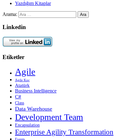
Yazdığım Kitaplar
Arama:
Linkedin
Etiketler
Agile
Agile Koç
Atatürk
Business Intelligence
C#
Class
Data Warehouse
Development Team
Encapsulation
Enterprise Agility Transformation
Events