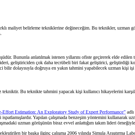
klı maliyet belirleme tekniklerine değineceğim. Bu teknikler, uzman gör
.
dür. Bununla anlatılmak istenen yıllarını ofiste geçirerek elde edilen t
ri, geliştiriciden çok daha tecrübeli biri fakat geliştirici, geliştirdiği k
irici bilir dolayısıyla doğruya en yakın tahmini yapabilecek uzman kişi işi
tekniktir. Bu teknikte tahmini yapacak kişi kullanıcı hikayelerini karşıl
-Effort Estimation: An Exploratory Study of Expert Performance”
adlı 
i ispatlamışlardır. Yapılan çalışmada benzeşim yöntemini kullanarak uz
lışmadaki uzman görüşünün biraz evvel anlattığım takım lideri örneğiyle
ekleştirilen bir başka ilginç çalışma 2006 yılında Simula Araştırma Lab