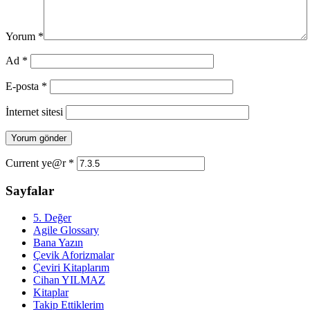
Yorum
*
Ad
*
E-posta
*
İnternet sitesi
Current ye@r
*
Sayfalar
5. Değer
Agile Glossary
Bana Yazın
Çevik Aforizmalar
Çeviri Kitaplarım
Cihan YILMAZ
Kitaplar
Takip Ettiklerim