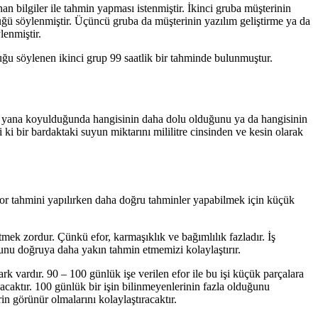
n bilgiler ile tahmin yapması istenmiştir. İkinci gruba müşterinin
ndüğü söylenmiştir. Üçüncü gruba da müşterinin yazılım geliştirme ya da
lenmiştir.
uğu söylenen ikinci grup 99 saatlik bir tahminde bulunmuştur.
yan yana koyulduğunda hangisinin daha dolu olduğunu ya da hangisinin
ki bir bardaktaki suyun miktarını mililitre cinsinden ve kesin olarak
efor tahmini yapılırken daha doğru tahminler yapabilmek için küçük
mek zordur. Çünkü efor, karmaşıklık ve bağımlılık fazladır. İş
runu doğruya daha yakın tahmin etmemizi kolaylaştırır.
k vardır. 90 – 100 günlük işe verilen efor ile bu işi küçük parçalara
acaktır. 100 günlük bir işin bilinmeyenlerinin fazla olduğunu
n görünür olmalarını kolaylaştıracaktır.