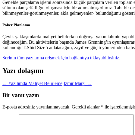
Genelde parçalama işlemi sonrasında küçük parçalara verilen toplam e
sütunu olan şeffaflığın oluşması için bir adım atmış oluruz. Tabi bir d
bilinmeyenler-görünmeyenler, akla gelmeyenler- bulunduğunu gösterir. 
Poker Planlama
Çevik yaklaşımlarda maliyet belirlerken doğruya yakın tahmin yapabilm
değineceğim. Bu aktivitelerin başında James Grenning’in oyunlaştırarak
kullandığı T-Shirt Size’ı anlatacağım, zayıf ve güçlü yönlerinden ba
Serinin tüm yazılarına erişmek için bağlantıya tıklayabilirsiniz.
Yazı dolaşımı
←
Yazılımda Maliyet Belirleme
İzmir Marşı
→
Bir yanıt yazın
E-posta adresiniz yayınlanmayacak.
Gerekli alanlar
*
ile işaretlenmişl