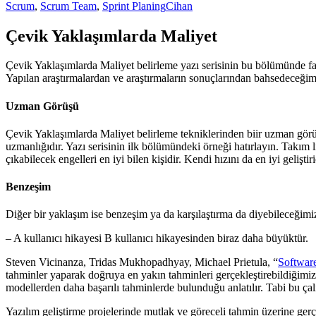
Scrum
,
Scrum Team
,
Sprint Planing
Cihan
Çevik Yaklaşımlarda Maliyet
Çevik Yaklaşımlarda Maliyet belirleme yazı serisinin bu bölümünde far
Yapılan araştırmalardan ve araştırmaların sonuçlarından bahsedeceğim
Uzman Görüşü
Çevik Yaklaşımlarda Maliyet belirleme tekniklerinden biir uzman görüşü
uzmanlığıdır. Yazı serisinin ilk bölümündeki örneği hatırlayın. Takım lide
çıkabilecek engelleri en iyi bilen kişidir. Kendi hızını da en iyi gelişt
Benzeşim
Diğer bir yaklaşım ise benzeşim ya da karşılaştırma da diyebileceğimiz 
– A kullanıcı hikayesi B kullanıcı hikayesinden biraz daha büyüktür.
Steven Vicinanza, Tridas Mukhopadhyay, Michael Prietula, “
Software
tahminler yaparak doğruya en yakın tahminleri gerçekleştirebildiğimiz
modellerden daha başarılı tahminlerde bulunduğu anlatılır. Tabi bu ça
Yazılım geliştirme projelerinde mutlak ve göreceli tahmin üzerine gerç