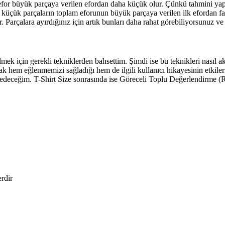
for büyük parçaya verilen efordan daha küçük olur. Çünkü tahmini yapan 
e küçük parçaların toplam eforunun büyük parçaya verilen ilk efordan faz
Parçalara ayırdığınız için artık bunları daha rahat görebiliyorsunuz ve
ek için gerekli tekniklerden bahsettim. Şimdi ise bu teknikleri nasıl ak
 hem eğlenmemizi sağladığı hem de ilgili kullanıcı hikayesinin etkileri
hsedeceğim. T-Shirt Size sonrasında ise Göreceli Toplu Değerlendirme 
erdir