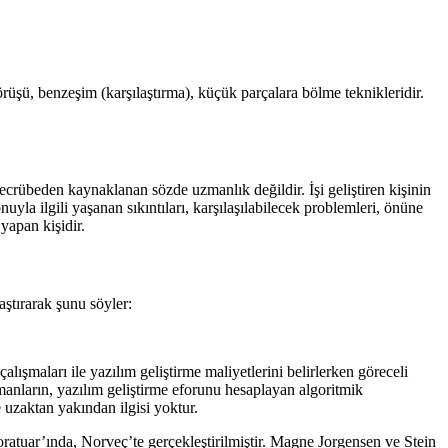
üşü, benzeşim (karşılaştırma), küçük parçalara bölme teknikleridir.
ecrübeden kaynaklanan sözde uzmanlık değildir. İşi geliştiren kişinin
onuyla ilgili yaşanan sıkıntıları, karşılaşılabilecek problemleri, önüne
 yapan kişidir.
aştırarak şunu söyler:
çalışmaları ile yazılım geliştirme maliyetlerini belirlerken göreceli
manların, yazılım geliştirme eforunu hesaplayan algoritmik
 uzaktan yakından ilgisi yoktur.
oratuar’ında, Norveç’te gerçekleştirilmiştir. Magne Jorgensen ve Stein