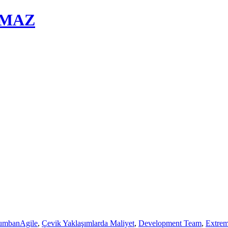
ILMAZ
umban
Agile
,
Çevik Yaklaşımlarda Maliyet
,
Development Team
,
Extre