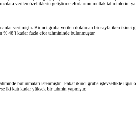
mcılara verilen özelliklerin geliştirme eforlarının mutlak tahminlerini y
kümanlar verilmiştir. Birinci gruba verilen doküman bir sayfa iken ikin
orun % 48’i kadar fazla efor tahmininde bulunmuştur.
ahminde bulunmaları istenmiştir. Fakat ikinci gruba işlevsellikle ilgi
eyse iki katı kadar yüksek bir tahmin yapmıştır.