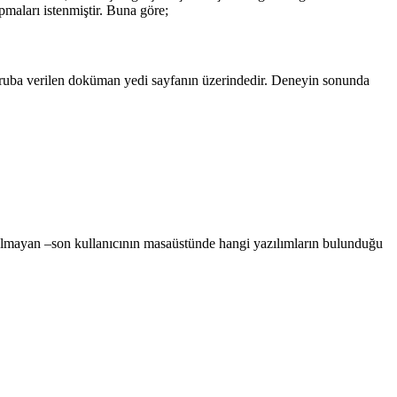
apmaları istenmiştir. Buna göre;
ci gruba verilen doküman yedi sayfanın üzerindedir. Deneyin sonunda
si olmayan –son kullanıcının masaüstünde hangi yazılımların bulunduğu