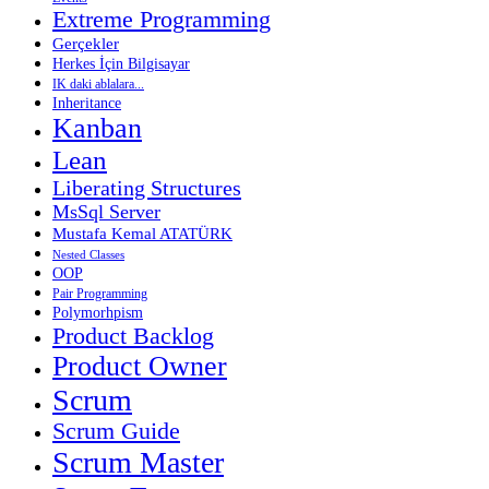
Extreme Programming
Gerçekler
Herkes İçin Bilgisayar
IK daki ablalara...
Inheritance
Kanban
Lean
Liberating Structures
MsSql Server
Mustafa Kemal ATATÜRK
Nested Classes
OOP
Pair Programming
Polymorhpism
Product Backlog
Product Owner
Scrum
Scrum Guide
Scrum Master