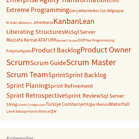
Events
Extreme Programming
Gerçekler
Herkes İçin Bilgisayar
Kanban
Lean
Inheritance
IK daki ablalara...
Liberating Structures
MsSql Server
Mustafa Kemal ATATÜRK
OOP
Pair Programming
Nested Classes
Product Owner
Product Backlog
Polymorhpism
Scrum
Scrum Master
Scrum Guide
Scrum Team
Sprint
Sprint Backlog
Sprint Planing
Sprint Refinement
Sprint Retrospective
Sprint Review
Sql Server
Waterfall
Türkiye Cumhuriyeti
String
Uğur Mumcu
Sürekli Entegrasyon
Şiir
Çevik Yaklaşımlarda Maliyet
Kategoriler