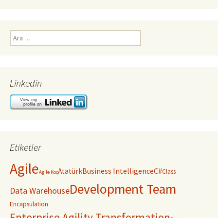
Arama:
Linkedin
Etiketler
Agile
C#
Business Intelligence
Atatürk
Class
Agile Koç
Development Team
Data Warehouse
Encapsulation
Enterprise Agility Transformation