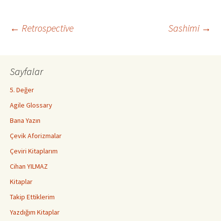
Yazı
←
Retrospective
Sashimi
→
dolaşımı
Sayfalar
5. Değer
Agile Glossary
Bana Yazın
Çevik Aforizmalar
Çeviri Kitaplarım
Cihan YILMAZ
Kitaplar
Takip Ettiklerim
Yazdığım Kitaplar