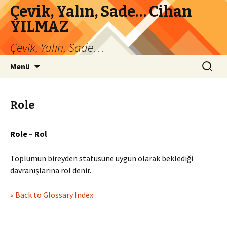
Çevik, Yalın, Sade… Cihan
YILMAZ
Çevik, Yalın, Sade…
İçeriğe
Arama:
Menü
atla
Role
Role
– Rol
Toplumun bireyden statüsüne uygun olarak beklediği
davranışlarına rol denir.
« Back to Glossary Index