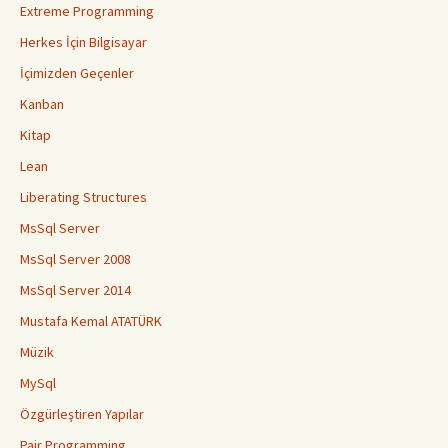
Extreme Programming
Herkes İçin Bilgisayar
İçimizden Geçenler
Kanban
Kitap
Lean
Liberating Structures
MsSql Server
MsSql Server 2008
MsSql Server 2014
Mustafa Kemal ATATÜRK
Müzik
MySql
Özgürleştiren Yapılar
Pair Programming