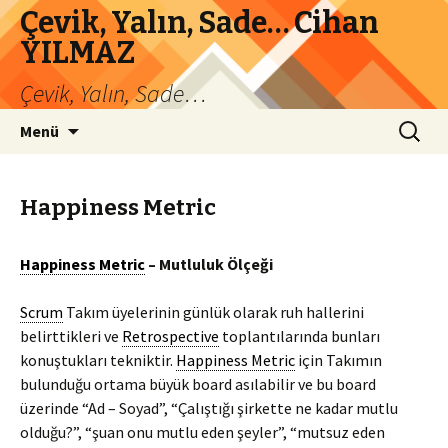
Çevik, Yalın, Sade… Cihan
YILMAZ
Çevik, Yalın, Sade…
İçeriğe
Arama:
Menü
atla
Happiness Metric
Happiness Metric
– Mutluluk Ölçeği
Scrum
Takım üyelerinin günlük olarak ruh hallerini
belirttikleri ve
Retrospective
toplantılarında bunları
konuştukları tekniktir.
Happiness Metric
için Takımın
bulunduğu ortama büyük board asılabilir ve bu board
üzerinde “Ad – Soyad”, “Çalıştığı şirkette ne kadar mutlu
olduğu?”, “şuan onu mutlu eden şeyler”, “mutsuz eden