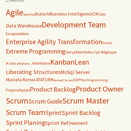
Agile
C#
Business Intelligence
Atatürk
Class
Agile Koç
Development Team
Data Warehouse
Encapsulation
Enterprise Agility Transformation
Events
Extreme Programming
Gerçekler
Herkes İçin Bilgisayar
Kanban
Lean
Inheritance
IK daki ablalara...
Liberating Structures
MsSql Server
Mustafa Kemal ATATÜRK
OOP
Pair Programming
Nested Classes
Product Owner
Product Backlog
Polymorhpism
Scrum
Scrum Master
Scrum Guide
Scrum Team
Sprint
Sprint Backlog
Sprint Planing
Sprint Refinement