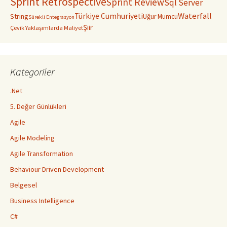
Sprint Retrospective
Sprint Review
Sql Server
Waterfall
Türkiye Cumhuriyeti
String
Uğur Mumcu
Sürekli Entegrasyon
Şiir
Çevik Yaklaşımlarda Maliyet
Kategoriler
.Net
5. Değer Günlükleri
Agile
Agile Modeling
Agile Transformation
Behaviour Driven Development
Belgesel
Business Intelligence
C#