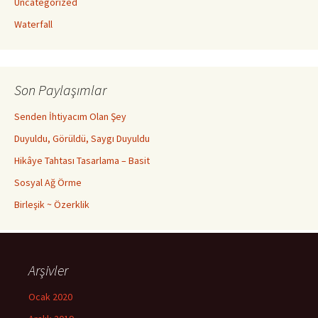
Uncategorized
Waterfall
Son Paylaşımlar
Senden İhtiyacım Olan Şey
Duyuldu, Görüldü, Saygı Duyuldu
Hikâye Tahtası Tasarlama – Basit
Sosyal Ağ Örme
Birleşik ~ Özerklik
Arşivler
Ocak 2020