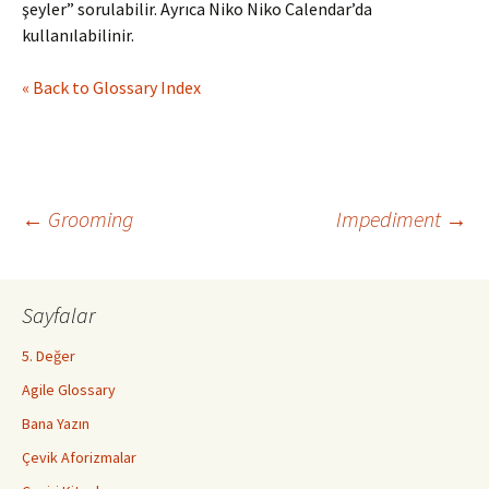
şeyler” sorulabilir. Ayrıca Niko Niko Calendar’da
kullanılabilinir.
« Back to Glossary Index
Yazı
←
Grooming
Impediment
→
dolaşımı
Sayfalar
5. Değer
Agile Glossary
Bana Yazın
Çevik Aforizmalar