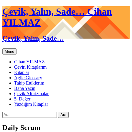
Çevik, Yalın, Sade… Cihan
YILMAZ
Çevik, Yalın, Sade…
İçeriğe
Menü
atla
Cihan YILMAZ
Çeviri Kitaplarım
Kitaplar
Agile Glossary
Takip Ettiklerim
Bana Yazın
Çevik Aforizmalar
5. Değer
Yazdığım Kitaplar
Arama:
Daily Scrum