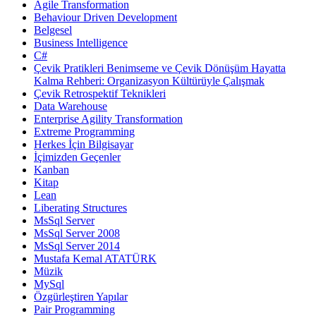
Agile Transformation
Behaviour Driven Development
Belgesel
Business Intelligence
C#
Çevik Pratikleri Benimseme ve Çevik Dönüşüm Hayatta
Kalma Rehberi: Organizasyon Kültürüyle Çalışmak
Çevik Retrospektif Teknikleri
Data Warehouse
Enterprise Agility Transformation
Extreme Programming
Herkes İçin Bilgisayar
İçimizden Geçenler
Kanban
Kitap
Lean
Liberating Structures
MsSql Server
MsSql Server 2008
MsSql Server 2014
Mustafa Kemal ATATÜRK
Müzik
MySql
Özgürleştiren Yapılar
Pair Programming