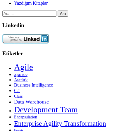
Yazdığım Kitaplar
Arama:
Linkedin
Etiketler
Agile
Agile Koç
Atatürk
Business Intelligence
C#
Class
Data Warehouse
Development Team
Encapsulation
Enterprise Agility Transformation
Events