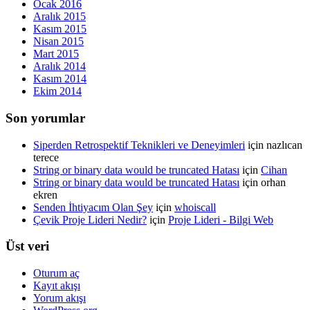
Ocak 2016
Aralık 2015
Kasım 2015
Nisan 2015
Mart 2015
Aralık 2014
Kasım 2014
Ekim 2014
Son yorumlar
Siperden Retrospektif Teknikleri ve Deneyimleri
için
nazlıcan
terece
String or binary data would be truncated Hatası
için
Cihan
String or binary data would be truncated Hatası
için
orhan
ekren
Senden İhtiyacım Olan Şey
için
whoiscall
Çevik Proje Lideri Nedir?
için
Proje Lideri - Bilgi Web
Üst veri
Oturum aç
Kayıt akışı
Yorum akışı