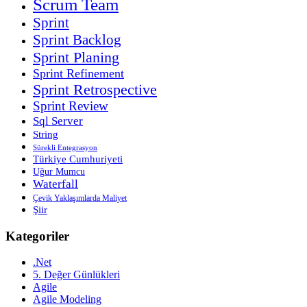
Scrum Team
Sprint
Sprint Backlog
Sprint Planing
Sprint Refinement
Sprint Retrospective
Sprint Review
Sql Server
String
Sürekli Entegrasyon
Türkiye Cumhuriyeti
Uğur Mumcu
Waterfall
Çevik Yaklaşımlarda Maliyet
Şiir
Kategoriler
.Net
5. Değer Günlükleri
Agile
Agile Modeling