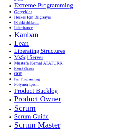
Extreme Programming
Gerçekler
Herkes İçin Bilgisayar
IK daki ablalara...
Inheritance
Kanban
Lean
Liberating Structures
MsSql Server
Mustafa Kemal ATATÜRK
Nested Classes
OOP
Pair Programming
Polymorhpism
Product Backlog
Product Owner
Scrum
Scrum Guide
Scrum Master