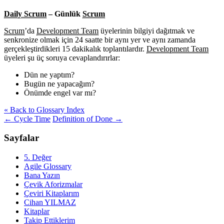
Daily Scrum
– Günlük
Scrum
Scrum
’da
Development Team
üyelerinin bilgiyi dağıtmak ve
senkronize olmak için 24 saatte bir aynı yer ve aynı zamanda
gerçekleştirdikleri 15 dakikalık toplantılardır.
Development Team
üyeleri şu üç soruya cevaplandırırlar:
Dün ne yaptım?
Bugün ne yapacağım?
Önümde engel var mı?
« Back to Glossary Index
Yazı
←
Cycle Time
Definition of Done
→
dolaşımı
Sayfalar
5. Değer
Agile Glossary
Bana Yazın
Çevik Aforizmalar
Çeviri Kitaplarım
Cihan YILMAZ
Kitaplar
Takip Ettiklerim