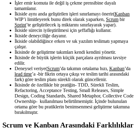
İşler emir komuta ile değil iş çekme prensibine dayalı
tamamlanır.
İkiside aynı anda geliştirilen işleri sınırlamayı önerir(
Kanban
WIP’i limitleyerek bunu direk olarak yaparken,
Scrum
bir
Sprint
’te geliştirilecek iş miktarını sınırlayarak yapar).
İkiside sürecin iyileştirilmesi için şeffaflığı kullanır.
İkiside deneyciliğe dayanır.
İkiside olabildiğince erken ve sık yazılım teslimatı yapmaya
çalışır.
İkisinde de geliştirme takımları kendi kendini yönetir.
İkisinde de büyük işlerin küçük parçalara ayrılması tavsiye
edilir.
Deneysel veriye(
Scrum
’da takımın ortalama hızı,
Kanban
’da
lead time
’a -bir fikrin ortaya çıkışı ve teslim tarihi arasındaki
fark) göre teslim planı sürekli olarak güncellenir.
İkisinde de özellikle bir pratiğin- TDD, Sürekli Teslim,
Refactoring, Acceptance Testing, Small Releases, Simple
Design, Coding Standards, Shared Metaphor, Collective Code
Ownership- kullanılması belirtilmemiştir. İçinde bulunulan
ortama göre bu pratiklerin benimsenmesi geliştirme takımına
bırakılmıştır.
Scrum ve Kanban Arasındaki Farklılıklar