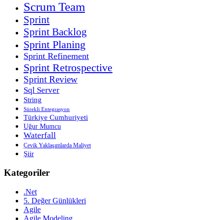
Scrum Team
Sprint
Sprint Backlog
Sprint Planing
Sprint Refinement
Sprint Retrospective
Sprint Review
Sql Server
String
Sürekli Entegrasyon
Türkiye Cumhuriyeti
Uğur Mumcu
Waterfall
Çevik Yaklaşımlarda Maliyet
Şiir
Kategoriler
.Net
5. Değer Günlükleri
Agile
Agile Modeling