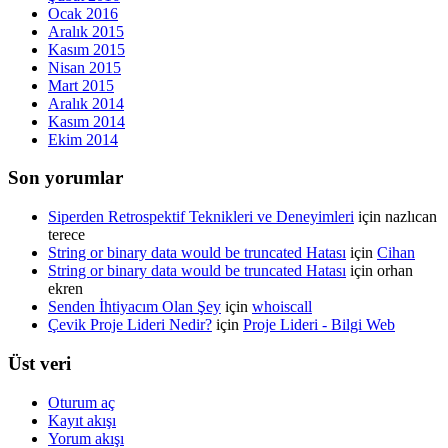
Ocak 2016
Aralık 2015
Kasım 2015
Nisan 2015
Mart 2015
Aralık 2014
Kasım 2014
Ekim 2014
Son yorumlar
Siperden Retrospektif Teknikleri ve Deneyimleri
için
nazlıcan
terece
String or binary data would be truncated Hatası
için
Cihan
String or binary data would be truncated Hatası
için
orhan
ekren
Senden İhtiyacım Olan Şey
için
whoiscall
Çevik Proje Lideri Nedir?
için
Proje Lideri - Bilgi Web
Üst veri
Oturum aç
Kayıt akışı
Yorum akışı