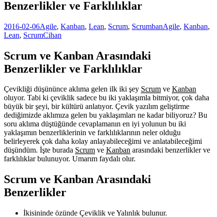
Benzerlikler ve Farklılıklar
2016-02-06
Agile
,
Kanban
,
Lean
,
Scrum
,
Scrumban
Agile
,
Kanban
,
Lean
,
Scrum
Cihan
Scrum ve Kanban Arasındaki
Benzerlikler ve Farklılıklar
Çevikliği düşününce aklıma gelen ilk iki şey
Scrum
ve
Kanban
oluyor. Tabi ki çeviklik sadece bu iki yaklaşımla bitmiyor, çok daha
büyük bir şeyi, bir kültürü anlatıyor. Çevik yazılım geliştirme
dediğimizde aklımıza gelen bu yaklaşımları ne kadar biliyoruz? Bu
soru aklıma düştüğünde cevaplamanın en iyi yolunun bu iki
yaklaşımın benzerliklerinin ve farklılıklarının neler olduğu
belirleyerek çok daha kolay anlayabileceğimi ve anlatabileceğimi
düşündüm. İşte burada
Scrum
ve
Kanban
arasındaki benzerlikler ve
farklılıklar bulunuyor. Umarım faydalı olur.
Scrum ve Kanban Arasındaki
Benzerlikler
İkisininde özünde Çeviklik ve Yalınlık bulunur.