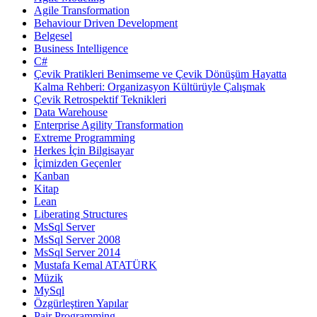
Agile Transformation
Behaviour Driven Development
Belgesel
Business Intelligence
C#
Çevik Pratikleri Benimseme ve Çevik Dönüşüm Hayatta
Kalma Rehberi: Organizasyon Kültürüyle Çalışmak
Çevik Retrospektif Teknikleri
Data Warehouse
Enterprise Agility Transformation
Extreme Programming
Herkes İçin Bilgisayar
İçimizden Geçenler
Kanban
Kitap
Lean
Liberating Structures
MsSql Server
MsSql Server 2008
MsSql Server 2014
Mustafa Kemal ATATÜRK
Müzik
MySql
Özgürleştiren Yapılar
Pair Programming