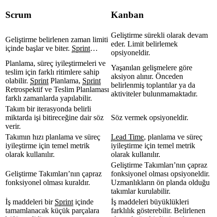
Scrum
Kanban
Geliştirme sürekli olarak devam
Geliştirme belirlenen zaman limiti
eder. Limit belirlemek
içinde başlar ve biter.
Sprint
…
opsiyoneldir.
Planlama, süreç iyileştirmeleri ve
Yaşanılan gelişmelere göre
teslim için farklı ritimlere sahip
aksiyon alınır. Önceden
olabilir.
Sprint
Planlama,
Sprint
belirlenmiş toplantılar ya da
Retrospektif ve Teslim Planlaması
aktiviteler bulunmamaktadır.
farklı zamanlarda yapılabilir.
Takım bir iterasyonda belirli
miktarda işi bitireceğine dair söz
Söz vermek opsiyoneldir.
verir.
Takımın hızı planlama ve süreç
Lead Time
, planlama ve süreç
iyileştirme için temel metrik
iyileştirme için temel metrik
olarak kullanılır.
olarak kullanılır.
Geliştirme Takımları’nın çapraz
Geliştirme Takımları’nın çapraz
fonksiyonel olması opsiyoneldir.
fonksiyonel olması kuraldır.
Uzmanlıkların ön planda olduğu
takımlar kurulabilir.
İş maddeleri bir
Sprint
içinde
İş maddeleri büyüklükleri
tamamlanacak küçük parçalara
farklılık gösterebilir. Belirlenen