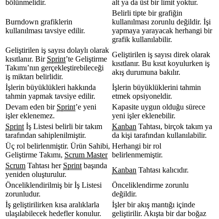
bölünmelidir.
alt ya da üst bir limit yoktur.
Belirli tipte bir grafiğin
Burndown grafiklerin
kullanılması zorunlu değildir. İşi
kullanılması tavsiye edilir.
yapmaya yarayacak herhangi bir
grafik kullanılabilir.
Geliştirilen iş sayısı dolaylı olarak
Geliştirilen iş sayısı direk olarak
kısıtlanır. Bir
Sprint
’te Geliştirme
kısıtlanır. Bu kısıt koyulurken iş
Takımı’nın gerçekleştirebileceği
akış durumuna bakılır.
iş miktarı belirlidir.
İşlerin büyüklükleri hakkında
İşlerin büyüklüklerini tahmin
tahmin yapmak tavsiye edilir.
etmek opsiyoneldir.
Devam eden bir
Sprint
’e yeni
Kapasite uygun olduğu sürece
işler eklenemez.
yeni işler eklenebilir.
Sprint
İş Listesi belirli bir takım
Kanban
Tahtası, birçok takım ya
tarafından sahiplenilmiştir.
da kişi tarafından kullanılabilir.
Üç rol belirlenmiştir. Ürün Sahibi,
Herhangi bir rol
Geliştirme Takımı,
Scrum Master
belirlenmemiştir.
Scrum
Tahtası her
Sprint
başında
Kanban
Tahtası kalıcıdır.
yeniden oluşturulur.
Önceliklendirilmiş bir İş Listesi
Önceliklendirme zorunlu
zorunludur.
değildir.
İş geliştirilirken kısa aralıklarla
İşler bir akış mantığı içinde
ulaşılabilecek hedefler konulur.
geliştirilir. Akışta bir dar boğaz