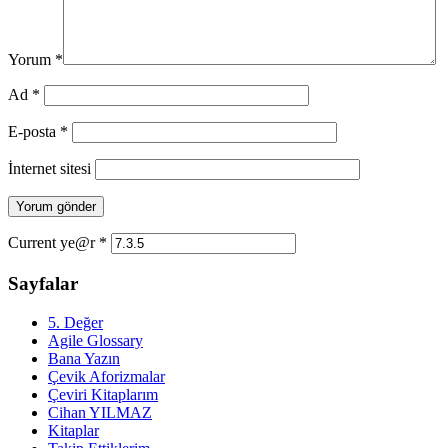
Yorum
*
Ad
*
E-posta
*
İnternet sitesi
Current ye@r
*
Sayfalar
5. Değer
Agile Glossary
Bana Yazın
Çevik Aforizmalar
Çeviri Kitaplarım
Cihan YILMAZ
Kitaplar