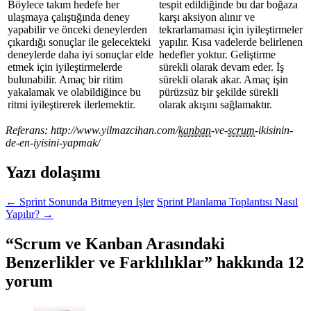
Böylece takım hedefe her
tespit edildiğinde bu dar boğaza
ulaşmaya çalıştığında deney
karşı aksiyon alınır ve
yapabilir ve önceki deneylerden
tekrarlamaması için iyileştirmeler
çıkardığı sonuçlar ile gelecekteki
yapılır. Kısa vadelerde belirlenen
deneylerde daha iyi sonuçlar elde
hedefler yoktur. Geliştirme
etmek için iyileştirmelerde
sürekli olarak devam eder. İş
bulunabilir. Amaç bir ritim
sürekli olarak akar. Amaç işin
yakalamak ve olabildiğince bu
pürüzsüz bir şekilde sürekli
ritmi iyileştirerek ilerlemektir.
olarak akışını sağlamaktır.
Referans: http://www.yilmazcihan.com/
kanban
-ve-
scrum
-ikisinin-
de-en-iyisini-yapmak/
Yazı dolaşımı
←
Sprint Sonunda Bitmeyen İşler
Sprint Planlama Toplantısı Nasıl
Yapılır?
→
“
Scrum ve Kanban Arasındaki
Benzerlikler ve Farklılıklar
” hakkında 12
yorum