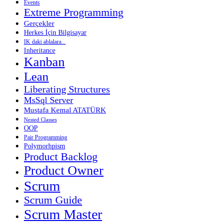
Events
Extreme Programming
Gerçekler
Herkes İçin Bilgisayar
IK daki ablalara...
Inheritance
Kanban
Lean
Liberating Structures
MsSql Server
Mustafa Kemal ATATÜRK
Nested Classes
OOP
Pair Programming
Polymorhpism
Product Backlog
Product Owner
Scrum
Scrum Guide
Scrum Master