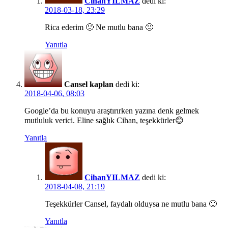
CihanYILMAZ
dedi ki:
2018-03-18, 23:29
Rica ederim 🙂 Ne mutlu bana 🙂
Yanıtla
Cansel kaplan
dedi ki:
2018-04-06, 08:03
Google’da bu konuyu araştırırken yazına denk gelmek
mutluluk verici. Eline sağlık Cihan, teşekkürler😊
Yanıtla
CihanYILMAZ
dedi ki:
2018-04-08, 21:19
Teşekkürler Cansel, faydalı olduysa ne mutlu bana 🙂
Yanıtla