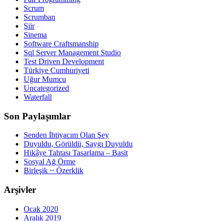
Scrum
Scrumban
Şiir
Sinema
Software Craftsmanship
Sql Server Management Studio
Test Driven Development
Türkiye Cumhuriyeti
Uğur Mumcu
Uncategorized
Waterfall
Son Paylaşımlar
Senden İhtiyacım Olan Şey
Duyuldu, Görüldü, Saygı Duyuldu
Hikâye Tahtası Tasarlama – Basit
Sosyal Ağ Örme
Birleşik ~ Özerklik
Arşivler
Ocak 2020
Aralık 2019