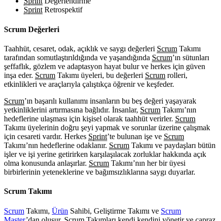
Sprint
Değerlendirme
Sprint
Retrospektif
Scrum Değerleri
Taahhüt, cesaret, odak, açıklık ve saygı değerleri
Scrum
Takımı
tarafından somutlaştırıldığında ve yaşandığında
Scrum
’ın sütunları
şeffaflık, gözlem ve adaptasyon hayat bulur ve herkes için güven
inşa eder.
Scrum
Takımı üyeleri, bu değerleri
Scrum
rolleri,
etkinlikleri ve araçlarıyla çalıştıkça öğrenir ve keşfeder.
Scrum
’ın başarılı kullanımı insanların bu beş değeri yaşayarak
yetkinliklerini artırmasına bağlıdır. İnsanlar,
Scrum
Takımı’nın
hedeflerine ulaşması için kişisel olarak taahhüt verirler.
Scrum
Takımı üyelerinin doğru şeyi yapmak ve sorunlar üzerine çalışmak
için cesareti vardır. Herkes
Sprint
’te bulunan işe ve
Scrum
Takımı’nın hedeflerine odaklanır.
Scrum
Takımı ve paydaşları bütün
işler ve işi yerine getirirken karşılaşılacak zorluklar hakkında açık
olma konusunda anlaşırlar.
Scrum
Takımı’nın her bir üyesi
birbirlerinin yeteneklerine ve bağımsızlıklarına saygı duyarlar.
Scrum Takımı
Scrum
Takımı,
Ürün
Sahibi, Geliştirme Takımı ve
Scrum
Master
’dan oluşur.
Scrum
Takımları kendi kendini yönetir ve çapraz