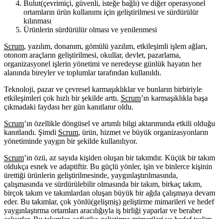
Bulut(çevrimiçi, güvenli, isteğe bağlı) ve diğer operasyonel
ortamların ürün kullanımı için geliştirilmesi ve sürdürülür
kılınması
Ürünlerin sürdürülür olması ve yenilenmesi
Scrum
, yazılım, donanım, gömülü yazılım, etkileşimli işlem ağları,
otonom araçların geliştirilmesi, okullar, devlet, pazarlama,
organizasyonel işlerin yönetimi ve neredeyse günlük hayatın her
alanında bireyler ve toplumlar tarafından kullanıldı.
Teknoloji, pazar ve çevresel karmaşıklıklar ve bunların birbiriyle
etkileşimleri çok hızlı bir şekilde arttı.
Scrum
’ın karmaşıklıkla başa
çıkmadaki faydası her gün kanıtlanır oldu.
Scrum
’ın özellikle döngüsel ve artımlı bilgi aktarımında etkili olduğu
kanıtlandı. Şimdi
Scrum
, ürün, hizmet ve büyük organizasyonların
yönetiminde yaygın bir şekilde kullanılıyor.
Scrum
’ın özü, az sayıda kişiden oluşan bir takımdır. Küçük bir takım
oldukça esnek ve adaptiftir. Bu güçlü yönler, işin ve binlerce kişinin
ürettiği ürünlerin geliştirilmesinde, yaygınlaştırılmasında,
çalışmasında ve sürdürülebilir olmasında bir takım, birkaç takım,
birçok takım ve takımlardan oluşan büyük bir ağda çalışmaya devam
eder. Bu takımlar, çok yönlü(gelişmiş) geliştirme mimarileri ve hedef
yaygınlaştırma ortamları aracılığıyla iş birliği yaparlar ve beraber