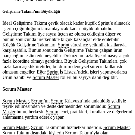
Geliştirme Takımı’nın Büyüklüğü
İdeal Geliştirme Takımı çevik olacak kadar küçük
Sprint
’e alınacak
işlerin çoğunluğunu tamamlayacak kadar büyük olmalıdır.
Geliştirme Takımı üye sayısı üçten az olursa etkileşim düşer ve
bunun sonucunda üretkenlikte küçük kazançlar elde edilebilir.
Küçük Geliştirme Takımları,
Sprint
süresince yetkinlik kısıtlarıyla
karşılaşabilir. Bunun sonucunda Geliştirme Takımı çalışan ürün
parçacığını teslim edemeyebilir. Dokuzdan fazla üye olmasıysa çok
fazla koordine olmayı gerektirir. Büyük Geliştirme Takımları, çok
fazla karmaşıklık üretirler, bu durum deneysel sürecin kullanışlı
olmasını engeller. Eğer
Sprint
İş Listesi’ndeki işleri yapmıyorlarsa
Ürün Sahibi ve
Scrum Master
rolleri bu sayıya dahil değildir.
Scrum Master
Scrum Master
,
Scrum
’ın,
Scrum
Kılavuzu’nda anlatıldığı şekliyle
teşvik edilmesinden ve desteklenmesinden sorumludur.
Scrum
Master
bunu, herkesin
Scrum
teori, pratikleri, kuralları ve değerlerini
anlamasına yardım ederek yapar.
Scrum Master
,
Scrum
Takımı’nın hizmetkar lideridir.
Scrum Master
,
Scrum
Takımı dışındaki kişilerin
Scrum
Takımı’yla olan