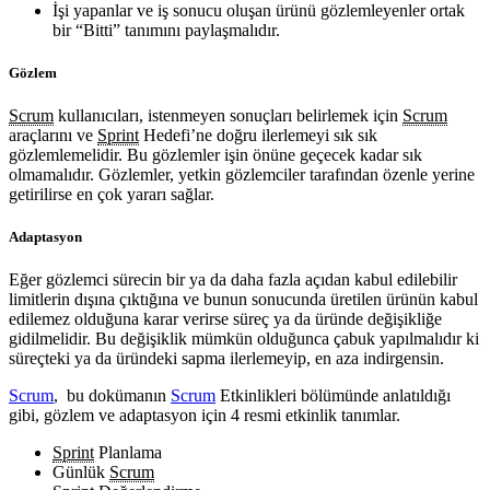
İşi yapanlar ve iş sonucu oluşan ürünü gözlemleyenler ortak
bir “Bitti” tanımını paylaşmalıdır.
Gözlem
Scrum
kullanıcıları, istenmeyen sonuçları belirlemek için
Scrum
araçlarını ve
Sprint
Hedefi’ne doğru ilerlemeyi sık sık
gözlemlemelidir. Bu gözlemler işin önüne geçecek kadar sık
olmamalıdır. Gözlemler, yetkin gözlemciler tarafından özenle yerine
getirilirse en çok yararı sağlar.
Adaptasyon
Eğer gözlemci sürecin bir ya da daha fazla açıdan kabul edilebilir
limitlerin dışına çıktığına ve bunun sonucunda üretilen ürünün kabul
edilemez olduğuna karar verirse süreç ya da üründe değişikliğe
gidilmelidir. Bu değişiklik mümkün olduğunca çabuk yapılmalıdır ki
süreçteki ya da üründeki sapma ilerlemeyip, en aza indirgensin.
Scrum
, bu dokümanın
Scrum
Etkinlikleri bölümünde anlatıldığı
gibi, gözlem ve adaptasyon için 4 resmi etkinlik tanımlar.
Sprint
Planlama
Günlük
Scrum