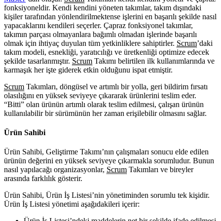
fonksiyoneldir. Kendi kendini yöneten takımlar, takım dışındaki
kişiler tarafından yönlendirilmektense işlerini en başarılı şekilde nasıl
yapacaklarını kendileri seçerler. Çapraz fonksiyonel takımlar,
takımın parçası olmayanlara bağımlı olmadan işlerinde başarılı
olmak için ihtiyaç duyulan tüm yetkinliklere sahiptirler.
Scrum
’daki
takım modeli, esnekliği, yaratıcılığı ve üretkenliği optimize edecek
şekilde tasarlanmıştır.
Scrum
Takımı belirtilen ilk kullanımlarında ve
karmaşık her işte giderek etkin olduğunu ispat etmiştir.
Scrum
Takımları, döngüsel ve artımlı bir yolla, geri bildirim fırsatı
olasılığını en yüksek seviyeye çıkararak ürünlerini teslim eder.
“Bitti” olan ürünün artımlı olarak teslim edilmesi, çalışan ürünün
kullanılabilir bir sürümünün her zaman erişilebilir olmasını sağlar.
Ürün Sahibi
Ürün Sahibi, Geliştirme Takımı’nın çalışmaları sonucu elde edilen
ürünün değerini en yüksek seviyeye çıkarmakla sorumludur. Bunun
nasıl yapılacağı organizasyonlar,
Scrum
Takımları ve bireyler
arasında farklılık gösterir.
Ürün Sahibi, Ürün İş Listesi’nin yönetiminden sorumlu tek kişidir.
Ürün İş Listesi yönetimi aşağıdakileri içerir:
Ürün İş Listesi’ndeki maddelerin net bir şekilde ifade edilmesi