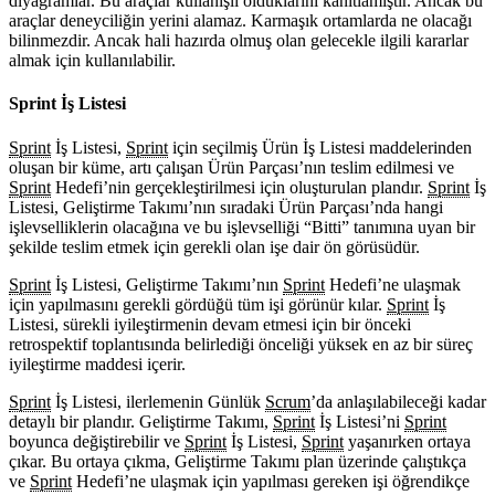
diyagramlar. Bu araçlar kullanışlı olduklarını kanıtlamıştır. Ancak bu
araçlar deneyciliğin yerini alamaz. Karmaşık ortamlarda ne olacağı
bilinmezdir. Ancak hali hazırda olmuş olan gelecekle ilgili kararlar
almak için kullanılabilir.
Sprint İş Listesi
Sprint
İş Listesi,
Sprint
için seçilmiş Ürün İş Listesi maddelerinden
oluşan bir küme, artı çalışan Ürün Parçası’nın teslim edilmesi ve
Sprint
Hedefi’nin gerçekleştirilmesi için oluşturulan plandır.
Sprint
İş
Listesi, Geliştirme Takımı’nın sıradaki Ürün Parçası’nda hangi
işlevselliklerin olacağına ve bu işlevselliği “Bitti” tanımına uyan bir
şekilde teslim etmek için gerekli olan işe dair ön görüsüdür.
Sprint
İş Listesi, Geliştirme Takımı’nın
Sprint
Hedefi’ne ulaşmak
için yapılmasını gerekli gördüğü tüm işi görünür kılar.
Sprint
İş
Listesi, sürekli iyileştirmenin devam etmesi için bir önceki
retrospektif toplantısında belirlediği önceliği yüksek en az bir süreç
iyileştirme maddesi içerir.
Sprint
İş Listesi, ilerlemenin Günlük
Scrum
’da anlaşılabileceği kadar
detaylı bir plandır. Geliştirme Takımı,
Sprint
İş Listesi’ni
Sprint
boyunca değiştirebilir ve
Sprint
İş Listesi,
Sprint
yaşanırken ortaya
çıkar. Bu ortaya çıkma, Geliştirme Takımı plan üzerinde çalıştıkça
ve
Sprint
Hedefi’ne ulaşmak için yapılması gereken işi öğrendikçe