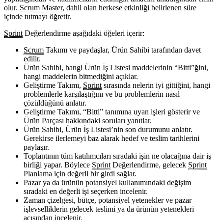
olur.
Scrum Master
, dahil olan herkese etkinliği belirlenen süre
içinde tutmayı öğretir.
Sprint
Değerlendirme aşağıdaki öğeleri içerir:
Scrum
Takımı ve paydaşlar, Ürün Sahibi tarafından davet
edilir.
Ürün Sahibi, hangi Ürün İş Listesi maddelerinin “Bitti”ğini,
hangi maddelerin bitmediğini açıklar.
Geliştirme Takımı,
Sprint
sırasında nelerin iyi gittiğini, hangi
problemlerle karşılaştığını ve bu problemlerin nasıl
çözüldüğünü anlatır.
Geliştirme Takımı, “Bitti” tanımına uyan işleri gösterir ve
Ürün Parçası hakkındaki soruları yanıtlar.
Ürün Sahibi, Ürün İş Listesi’nin son durumunu anlatır.
Gerekirse ilerlemeyi baz alarak hedef ve teslim tarihlerini
paylaşır.
Toplantının tüm katılımcıları sıradaki işin ne olacağına dair iş
birliği yapar. Böylece
Sprint
Değerlendirme, gelecek
Sprint
Planlama için değerli bir girdi sağlar.
Pazar ya da ürünün potansiyel kullanımındaki değişim
sıradaki en değerli işi seçerken incelenir.
Zaman çizelgesi, bütçe, potansiyel yetenekler ve pazar
işlevselliklerin gelecek teslimi ya da ürünün yetenekleri
açışından incelenir.