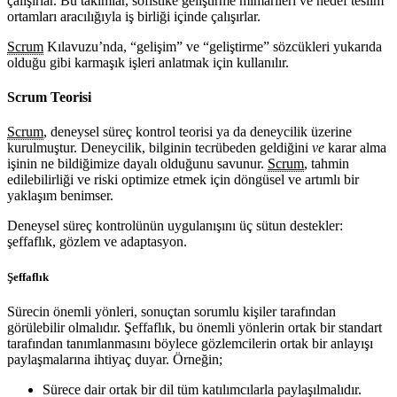
çalışırlar. Bu takımlar, sofistike geliştirme mimarileri ve hedef teslim
ortamları aracılığıyla iş birliği içinde çalışırlar.
Scrum
Kılavuzu’nda, “gelişim” ve “geliştirme” sözcükleri yukarıda
olduğu gibi karmaşık işleri anlatmak için kullanılır.
Scrum Teorisi
Scrum
, deneysel süreç kontrol teorisi ya da deneycilik üzerine
kurulmuştur. Deneycilik, bilginin tecrübeden geldiğini
ve
karar alma
işinin ne bildiğimize dayalı olduğunu savunur.
Scrum
, tahmin
edilebilirliği ve riski optimize etmek için döngüsel ve artımlı bir
yaklaşım benimser.
Deneysel süreç kontrolünün uygulanışını üç sütun destekler:
şeffaflık, gözlem ve adaptasyon.
Şeffaflık
Sürecin önemli yönleri, sonuçtan sorumlu kişiler tarafından
görülebilir olmalıdır. Şeffaflık, bu önemli yönlerin ortak bir standart
tarafından tanımlanmasını böylece gözlemcilerin ortak bir anlayışı
paylaşmalarına ihtiyaç duyar. Örneğin;
Sürece dair ortak bir dil tüm katılımcılarla paylaşılmalıdır.