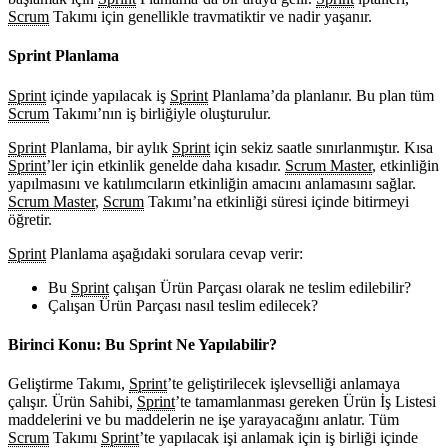
Scrum
Takımı için genellikle travmatiktir ve nadir yaşanır.
Sprint Planlama
Sprint
içinde yapılacak iş
Sprint
Planlama’da planlanır. Bu plan tüm
Scrum
Takımı’nın iş birliğiyle oluşturulur.
Sprint
Planlama, bir aylık
Sprint
için sekiz saatle sınırlanmıştır. Kısa
Sprint
’ler için etkinlik genelde daha kısadır.
Scrum Master
, etkinliğin
yapılmasını ve katılımcıların etkinliğin amacını anlamasını sağlar.
Scrum Master
,
Scrum
Takımı’na etkinliği süresi içinde bitirmeyi
öğretir.
Sprint
Planlama aşağıdaki sorulara cevap verir:
Bu
Sprint
çalışan Ürün Parçası olarak ne teslim edilebilir?
Çalışan Ürün Parçası nasıl teslim edilecek?
Birinci Konu: Bu Sprint Ne Yapılabilir?
Geliştirme Takımı,
Sprint
’te geliştirilecek işlevselliği anlamaya
çalışır. Ürün Sahibi,
Sprint
’te tamamlanması gereken Ürün İş Listesi
maddelerini ve bu maddelerin ne işe yarayacağını anlatır. Tüm
Scrum
Takımı
Sprint
’te yapılacak işi anlamak için iş birliği içinde