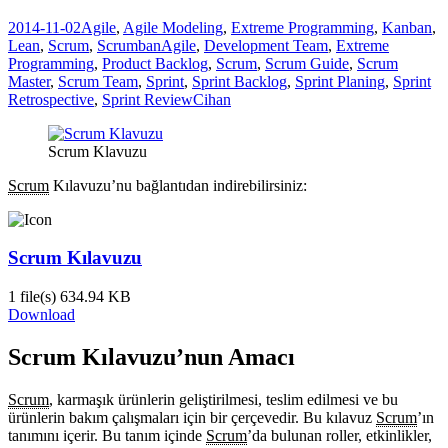
2014-11-02
Agile
,
Agile Modeling
,
Extreme Programming
,
Kanban
,
Lean
,
Scrum
,
Scrumban
Agile
,
Development Team
,
Extreme
Programming
,
Product Backlog
,
Scrum
,
Scrum Guide
,
Scrum
Master
,
Scrum Team
,
Sprint
,
Sprint Backlog
,
Sprint Planing
,
Sprint
Retrospective
,
Sprint Review
Cihan
Scrum Klavuzu
Scrum
Kılavuzu’nu bağlantıdan indirebilirsiniz:
Scrum Kılavuzu
1 file(s)
634.94 KB
Download
Scrum Kılavuzu’nun Amacı
Scrum
, karmaşık ürünlerin geliştirilmesi, teslim edilmesi ve bu
ürünlerin bakım çalışmaları için bir çerçevedir. Bu kılavuz
Scrum
’ın
tanımını içerir. Bu tanım içinde
Scrum
’da bulunan roller, etkinlikler,