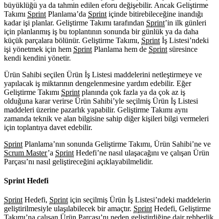
büyüklüğü ya da tahmin edilen eforu değişebilir. Ancak Geliştirme
Takımı
Sprint
Planlama’da
Sprint
içinde bitirebileceğine inandığı
kadar işi planlar. Geliştirme Takımı tarafından
Sprint
’in ilk günleri
için planlanmış iş bu toplantının sonunda bir günlük ya da daha
küçük parçalara bölünür. Geliştirme Takımı,
Sprint
İş Listesi’ndeki
işi yönetmek için hem
Sprint
Planlama hem de
Sprint
süresince
kendi kendini yönetir.
Ürün Sahibi seçilen Ürün İş Listesi maddelerini netleştirmeye ve
yapılacak iş miktarının dengelenmesine yardım edebilir. Eğer
Geliştirme Takımı
Sprint
planında çok fazla ya da çok az iş
olduğuna karar verirse Ürün Sahibi’yle seçilmiş Ürün İş Listesi
maddeleri üzerine pazarlık yapabilir. Geliştirme Takımı aynı
zamanda teknik ve alan bilgisine sahip diğer kişileri bilgi vermeleri
için toplantıya davet edebilir.
Sprint
Planlama’nın sonunda Geliştirme Takımı, Ürün Sahibi’ne ve
Scrum Master
’a
Sprint
Hedefi’ne nasıl ulaşacağını ve çalışan Ürün
Parçası’nı nasıl geliştireceğini açıklayabilmelidir.
Sprint Hedefi
Sprint
Hedefi,
Sprint
için seçilmiş Ürün İş Listesi’ndeki maddelerin
geliştirilmesiyle ulaşılabilecek bir amaçtır.
Sprint
Hedefi, Geliştirme
Takımı’na çalışan Ürün Parçası’nı neden geliştirdiğine dair rehberlik