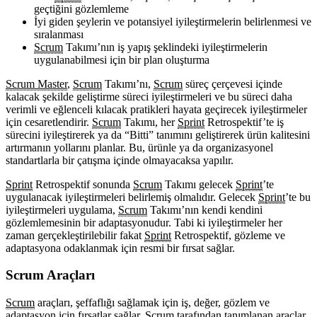
geçtiğini gözlemleme
İyi giden şeylerin ve potansiyel iyileştirmelerin belirlenmesi ve
sıralanması
Scrum
Takımı’nın iş yapış şeklindeki iyileştirmelerin
uygulanabilmesi için bir plan oluşturma
Scrum Master
,
Scrum
Takımı’nı,
Scrum
süreç çerçevesi içinde
kalacak şekilde geliştirme süreci iyileştirmeleri ve bu süreci daha
verimli ve eğlenceli kılacak pratikleri hayata geçirecek iyileştirmeler
için cesaretlendirir.
Scrum
Takımı, her
Sprint
Retrospektif’te iş
sürecini iyileştirerek ya da “Bitti” tanımını geliştirerek ürün kalitesini
artırmanın yollarını planlar. Bu, ürünle ya da organizasyonel
standartlarla bir çatışma içinde olmayacaksa yapılır.
Sprint
Retrospektif sonunda
Scrum
Takımı gelecek
Sprint
’te
uygulanacak iyileştirmeleri belirlemiş olmalıdır. Gelecek
Sprint
’te bu
iyileştirmeleri uygulama,
Scrum
Takımı’nın kendi kendini
gözlemlemesinin bir adaptasyonudur. Tabi ki iyileştirmeler her
zaman gerçekleştirilebilir fakat
Sprint
Retrospektif, gözleme ve
adaptasyona odaklanmak için resmi bir fırsat sağlar.
Scrum Araçları
Scrum
araçları, şeffaflığı sağlamak için iş, değer, gözlem ve
adaptasyon için fırsatlar sağlar.
Scrum
tarafından tanımlanan araçlar