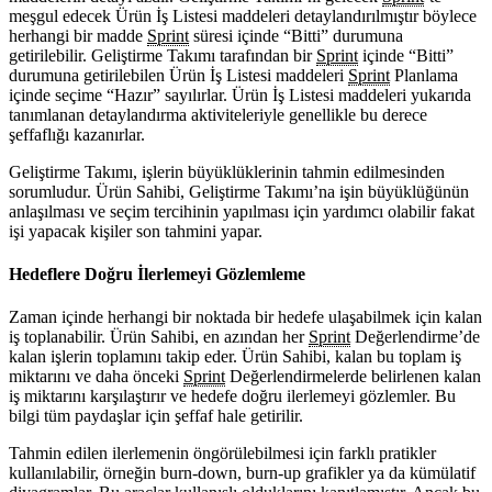
meşgul edecek Ürün İş Listesi maddeleri detaylandırılmıştır böylece
herhangi bir madde
Sprint
süresi içinde “Bitti” durumuna
getirilebilir. Geliştirme Takımı tarafından bir
Sprint
içinde “Bitti”
durumuna getirilebilen Ürün İş Listesi maddeleri
Sprint
Planlama
içinde seçime “Hazır” sayılırlar. Ürün İş Listesi maddeleri yukarıda
tanımlanan detaylandırma aktiviteleriyle genellikle bu derece
şeffaflığı kazanırlar.
Geliştirme Takımı, işlerin büyüklüklerinin tahmin edilmesinden
sorumludur. Ürün Sahibi, Geliştirme Takımı’na işin büyüklüğünün
anlaşılması ve seçim tercihinin yapılması için yardımcı olabilir fakat
işi yapacak kişiler son tahmini yapar.
Hedeflere Doğru İlerlemeyi Gözlemleme
Zaman içinde herhangi bir noktada bir hedefe ulaşabilmek için kalan
iş toplanabilir. Ürün Sahibi, en azından her
Sprint
Değerlendirme’de
kalan işlerin toplamını takip eder. Ürün Sahibi, kalan bu toplam iş
miktarını ve daha önceki
Sprint
Değerlendirmelerde belirlenen kalan
iş miktarını karşılaştırır ve hedefe doğru ilerlemeyi gözlemler. Bu
bilgi tüm paydaşlar için şeffaf hale getirilir.
Tahmin edilen ilerlemenin öngörülebilmesi için farklı pratikler
kullanılabilir, örneğin burn-down, burn-up grafikler ya da kümülatif