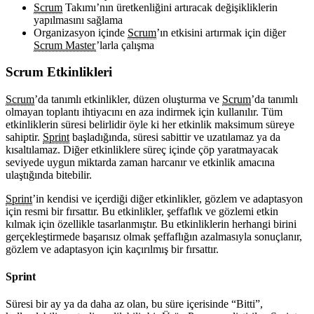
Scrum
Takımı’nın üretkenliğini artıracak değişikliklerin
yapılmasını sağlama
Organizasyon içinde
Scrum
’ın etkisini artırmak için diğer
Scrum Master
’larla çalışma
Scrum Etkinlikleri
Scrum
’da tanımlı etkinlikler, düzen oluşturma ve
Scrum
’da tanımlı
olmayan toplantı ihtiyacını en aza indirmek için kullanılır. Tüm
etkinliklerin süresi belirlidir öyle ki her etkinlik maksimum süreye
sahiptir.
Sprint
başladığında, süresi sabittir ve uzatılamaz ya da
kısaltılamaz. Diğer etkinliklere süreç içinde çöp yaratmayacak
seviyede uygun miktarda zaman harcanır ve etkinlik amacına
ulaştığında bitebilir.
Sprint
’in kendisi ve içerdiği diğer etkinlikler, gözlem ve adaptasyon
için resmi bir fırsattır. Bu etkinlikler, şeffaflık ve gözlemi etkin
kılmak için özellikle tasarlanmıştır. Bu etkinliklerin herhangi birini
gerçekleştirmede başarısız olmak şeffaflığın azalmasıyla sonuçlanır,
gözlem ve adaptasyon için kaçırılmış bir fırsattır.
Sprint
Süresi bir ay ya da daha az olan, bu süre içerisinde “Bitti”,