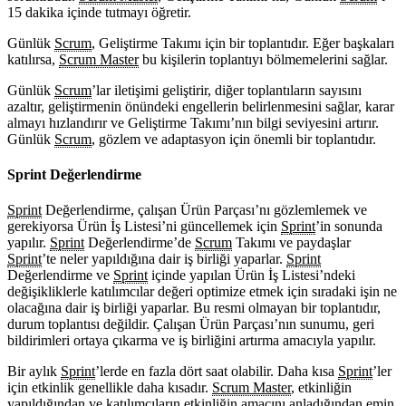
15 dakika içinde tutmayı öğretir.
Günlük
Scrum
, Geliştirme Takımı için bir toplantıdır. Eğer başkaları
katılırsa,
Scrum Master
bu kişilerin toplantıyı bölmemelerini sağlar.
Günlük
Scrum
’lar iletişimi geliştirir, diğer toplantıların sayısını
azaltır, geliştirmenin önündeki engellerin belirlenmesini sağlar, karar
almayı hızlandırır ve Geliştirme Takımı’nın bilgi seviyesini artırır.
Günlük
Scrum
, gözlem ve adaptasyon için önemli bir toplantıdır.
Sprint Değerlendirme
Sprint
Değerlendirme, çalışan Ürün Parçası’nı gözlemlemek ve
gerekiyorsa Ürün İş Listesi’ni güncellemek için
Sprint
’in sonunda
yapılır.
Sprint
Değerlendirme’de
Scrum
Takımı ve paydaşlar
Sprint
’te neler yapıldığına dair iş birliği yaparlar.
Sprint
Değerlendirme ve
Sprint
içinde yapılan Ürün İş Listesi’ndeki
değişikliklerle katılımcılar değeri optimize etmek için sıradaki işin ne
olacağına dair iş birliği yaparlar. Bu resmi olmayan bir toplantıdır,
durum toplantısı değildir. Çalışan Ürün Parçası’nın sunumu, geri
bildirimleri ortaya çıkarma ve iş birliğini artırma amacıyla yapılır.
Bir aylık
Sprint
’lerde en fazla dört saat olabilir. Daha kısa
Sprint
’ler
için etkinlik genellikle daha kısadır.
Scrum Master
, etkinliğin
yapıldığından ve katılımcıların etkinliğin amacını anladığından emin