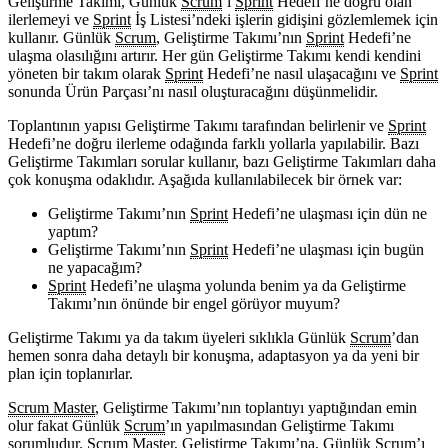
Geliştirme Takımı, Günlük
Scrum
’ı
Sprint
Hedefi’ne doğru olan
ilerlemeyi ve
Sprint
İş Listesi’ndeki işlerin gidişini gözlemlemek için
kullanır. Günlük
Scrum
, Geliştirme Takımı’nın
Sprint
Hedefi’ne
ulaşma olasılığını artırır. Her gün Geliştirme Takımı kendi kendini
yöneten bir takım olarak
Sprint
Hedefi’ne nasıl ulaşacağını ve
Sprint
sonunda Ürün Parçası’nı nasıl oluşturacağını düşünmelidir.
Toplantının yapısı Geliştirme Takımı tarafından belirlenir ve
Sprint
Hedefi’ne doğru ilerleme odağında farklı yollarla yapılabilir. Bazı
Geliştirme Takımları sorular kullanır, bazı Geliştirme Takımları daha
çok konuşma odaklıdır. Aşağıda kullanılabilecek bir örnek var:
Geliştirme Takımı’nın
Sprint
Hedefi’ne ulaşması için dün ne
yaptım?
Geliştirme Takımı’nın
Sprint
Hedefi’ne ulaşması için bugün
ne yapacağım?
Sprint
Hedefi’ne ulaşma yolunda benim ya da Geliştirme
Takımı’nın önünde bir engel görüyor muyum?
Geliştirme Takımı ya da takım üyeleri sıklıkla Günlük
Scrum
’dan
hemen sonra daha detaylı bir konuşma, adaptasyon ya da yeni bir
plan için toplanırlar.
Scrum Master
, Geliştirme Takımı’nın toplantıyı yaptığından emin
olur fakat Günlük
Scrum
’ın yapılmasından Geliştirme Takımı
sorumludur.
Scrum Master
, Geliştirme Takımı’na, Günlük
Scrum
’ı