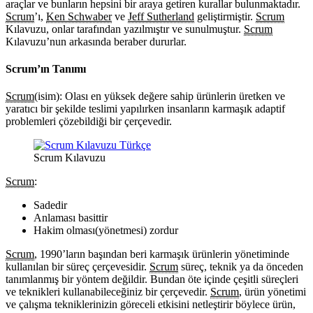
araçlar ve bunların hepsini bir araya getiren kurallar bulunmaktadır.
Scrum
’ı,
Ken Schwaber
ve
Jeff Sutherland
geliştirmiştir.
Scrum
Kılavuzu, onlar tarafından yazılmıştır ve sunulmuştur.
Scrum
Kılavuzu’nun arkasında beraber dururlar.
Scrum’ın Tanımı
Scrum
(isim): Olası en yüksek değere sahip ürünlerin üretken ve
yaratıcı bir şekilde teslimi yapılırken insanların karmaşık adaptif
problemleri çözebildiği bir çerçevedir.
Scrum Kılavuzu
Scrum
:
Sadedir
Anlaması basittir
Hakim olması(yönetmesi) zordur
Scrum
, 1990’ların başından beri karmaşık ürünlerin yönetiminde
kullanılan bir süreç çerçevesidir.
Scrum
süreç, teknik ya da önceden
tanımlanmış bir yöntem değildir. Bundan öte içinde çeşitli süreçleri
ve teknikleri kullanabileceğiniz bir çerçevedir.
Scrum
, ürün yönetimi
ve çalışma tekniklerinizin göreceli etkisini netleştirir böylece ürün,