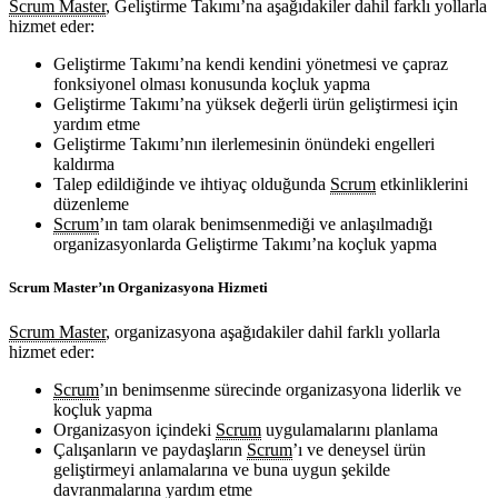
Scrum Master
, Geliştirme Takımı’na aşağıdakiler dahil farklı yollarla
hizmet eder:
Geliştirme Takımı’na kendi kendini yönetmesi ve çapraz
fonksiyonel olması konusunda koçluk yapma
Geliştirme Takımı’na yüksek değerli ürün geliştirmesi için
yardım etme
Geliştirme Takımı’nın ilerlemesinin önündeki engelleri
kaldırma
Talep edildiğinde ve ihtiyaç olduğunda
Scrum
etkinliklerini
düzenleme
Scrum
’ın tam olarak benimsenmediği ve anlaşılmadığı
organizasyonlarda Geliştirme Takımı’na koçluk yapma
Scrum Master’ın Organizasyona Hizmeti
Scrum Master
, organizasyona aşağıdakiler dahil farklı yollarla
hizmet eder:
Scrum
’ın benimsenme sürecinde organizasyona liderlik ve
koçluk yapma
Organizasyon içindeki
Scrum
uygulamalarını planlama
Çalışanların ve paydaşların
Scrum
’ı ve deneysel ürün
geliştirmeyi anlamalarına ve buna uygun şekilde
davranmalarına yardım etme