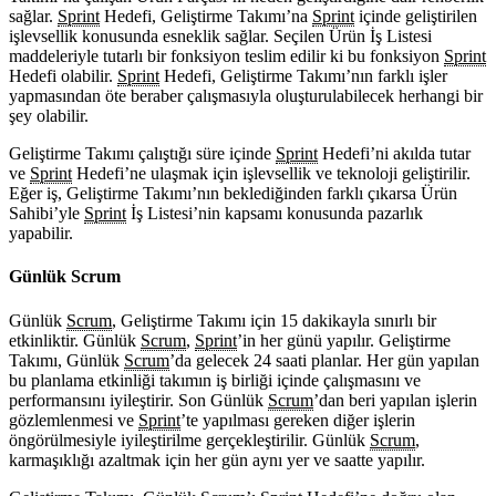
sağlar.
Sprint
Hedefi, Geliştirme Takımı’na
Sprint
içinde geliştirilen
işlevsellik konusunda esneklik sağlar. Seçilen Ürün İş Listesi
maddeleriyle tutarlı bir fonksiyon teslim edilir ki bu fonksiyon
Sprint
Hedefi olabilir.
Sprint
Hedefi, Geliştirme Takımı’nın farklı işler
yapmasından öte beraber çalışmasıyla oluşturulabilecek herhangi bir
şey olabilir.
Geliştirme Takımı çalıştığı süre içinde
Sprint
Hedefi’ni akılda tutar
ve
Sprint
Hedefi’ne ulaşmak için işlevsellik ve teknoloji geliştirilir.
Eğer iş, Geliştirme Takımı’nın beklediğinden farklı çıkarsa Ürün
Sahibi’yle
Sprint
İş Listesi’nin kapsamı konusunda pazarlık
yapabilir.
Günlük Scrum
Günlük
Scrum
, Geliştirme Takımı için 15 dakikayla sınırlı bir
etkinliktir. Günlük
Scrum
,
Sprint
’in her günü yapılır. Geliştirme
Takımı, Günlük
Scrum
’da gelecek 24 saati planlar. Her gün yapılan
bu planlama etkinliği takımın iş birliği içinde çalışmasını ve
performansını iyileştirir. Son Günlük
Scrum
’dan beri yapılan işlerin
gözlemlenmesi ve
Sprint
’te yapılması gereken diğer işlerin
öngörülmesiyle iyileştirilme gerçekleştirilir. Günlük
Scrum
,
karmaşıklığı azaltmak için her gün aynı yer ve saatte yapılır.