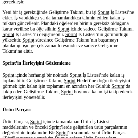
gerçekleşir.
Yeni bir iş gerektiğinde Geliştirme Takımı, bu işi
Sprint
İş Listesi’ne
ekler. İş yapıldıkça ya da tamamlandıkça tahmin edilen kalan iş
miktarı güncellenir. Plandaki öğelerden birinin gereksiz olduğuna
karar verilirse bu öğe silinir.
Sprint
içinde sadece Geliştirme Takımı,
Sprint
İş Listesi’ni değiştirebilir.
Sprint
İş Listesi’nin görünürlüğü
yüksektir,
Sprint
süresince Geliştirme Takımı’nın başarmayı
planladığı işin gerçek zamanlı resmidir ve sadece Geliştirme
Takımı’na aittir.
Sprint’in İlerleyişini Gözlemleme
Sprint
içinde herhangi bir noktada
Sprint
İş Listesi’nde kalan iş
toplanabilir. Geliştirme Takımı,
Sprint
Hedefi’ne doğru ilerleyişini
görmek için kalan işin toplamını en azından her Günlük
Scrum
’da
takip eder. Geliştirme Takımı,
Sprint
boyunca kalan işi takip ederek
ilerleyişini yönetebilir.
Ürün Parçası
Ürün Parçası,
Sprint
içinde tamamlanan Ürün İş Listesi
maddelerinin ve önceki
Sprint
’lerde geliştirilen ürün parçalarının
değerlerinin toplamıdır. Bir
Sprint
’in sonunda yeni Ürün Parçası