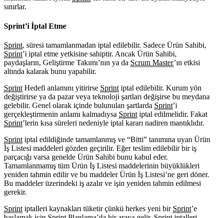
sınırlar.
Sprint’i İptal Etme
Sprint
, süresi tamamlanmadan iptal edilebilir. Sadece Ürün Sahibi,
Sprint
’i iptal etme yetkisine sahiptir. Ancak Ürün Sahibi,
paydaşların, Geliştirme Takımı’nın ya da
Scrum Master
’ın etkisi
altında kalarak bunu yapabilir.
Sprint
Hedefi anlamını yitirirse
Sprint
iptal edilebilir. Kurum yön
değiştirirse ya da pazar veya teknoloji şartları değişirse bu meydana
gelebilir. Genel olarak içinde bulunulan şartlarda
Sprint
’i
gerçekleştirmenin anlamı kalmadıysa
Sprint
iptal edilmelidir. Fakat
Sprint
’lerin kısa süreleri nedeniyle iptal kararı nadiren mantıklıdır.
Sprint
iptal edildiğinde tamamlanmış ve “Bitti” tanımına uyan Ürün
İş Listesi maddeleri gözden geçirilir. Eğer teslim edilebilir bir iş
parçacığı varsa genelde Ürün Sahibi bunu kabul eder.
Tamamlanmamış tüm Ürün İş Listesi maddelerinin büyüklükleri
yeniden tahmin edilir ve bu maddeler Ürün İş Listesi’ne geri döner.
Bu maddeler üzerindeki iş azalır ve işin yeniden tahmin edilmesi
gerekir.
Sprint
iptalleri kaynakları tüketir çünkü herkes yeni bir
Sprint
’e
başlamak için
Sprint
Planlama’da bir araya gelir.
Sprint
iptalleri,