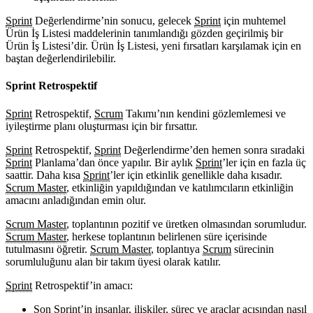
Sprint
Değerlendirme’nin sonucu, gelecek
Sprint
için muhtemel
Ürün İş Listesi maddelerinin tanımlandığı gözden geçirilmiş bir
Ürün İş Listesi’dir. Ürün İş Listesi, yeni fırsatları karşılamak için en
baştan değerlendirilebilir.
Sprint Retrospektif
Sprint
Retrospektif,
Scrum
Takımı’nın kendini gözlemlemesi ve
iyileştirme planı oluşturması için bir fırsattır.
Sprint
Retrospektif,
Sprint
Değerlendirme’den hemen sonra sıradaki
Sprint
Planlama’dan önce yapılır. Bir aylık
Sprint
’ler için en fazla üç
saattir. Daha kısa
Sprint
’ler için etkinlik genellikle daha kısadır.
Scrum Master
, etkinliğin yapıldığından ve katılımcıların etkinliğin
amacını anladığından emin olur.
Scrum Master
, toplantının pozitif ve üretken olmasından sorumludur.
Scrum Master
, herkese toplantının belirlenen süre içerisinde
tutulmasını öğretir.
Scrum Master
, toplantıya
Scrum
sürecinin
sorumluluğunu alan bir takım üyesi olarak katılır.
Sprint
Retrospektif’in amacı:
Son
Sprint
’in insanlar, ilişkiler, süreç ve araçlar açısından nasıl