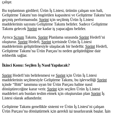
çalışır.
Bu toplantının girdileri; Ürün İş Listesi, ürünün çalışan son hali,
Geliştirme Takımı’nın öngörülen kapasitesi ve Geliştirme Takımı’nın
geçmiş performansıdır.
Sprint
için seçilmiş Ürün İş Listesi
maddelerinin sayısını Geliştirme Takımı belirler. Sadece Geliştirme
Takımı gelecek
Sprint
ne kadar iş yapacağını belirler.
Ayrıca
Scrum
Takımı,
Sprint
Planlama sırasında
Sprint
Hedefi’ni
oluşturur.
Sprint
Hedefi,
Sprint
içerisinde Ürün İş Listesi
maddelerinin geliştirilmesiyle ulaşılacak bir hedeftir.
Sprint
Hedefi,
Geliştirme Takımı’na Ürün Parçası’nı neden geliştirdiğine dair
rehberlik sağlar.
İkinci Konu: Seçilen İş Nasıl Yapılacak?
Sprint
Hedefi’nin belirlenmesi ve
Sprint
için Ürün İş Listesi
maddelerinin seçilmesiyle Geliştirme Takımı, bu işlevselliği
Sprint
içinde “Bitti” tanımına uyan bir Ürün Parçası haline nasıl
dönüştüreceğine karar verir.
Sprint
için seçilen Ürün İş Listesi
maddeleri artı bunları teslim etmek için oluşturulan plan
Sprint
İş
Listesi olarak adlandırılır.
Geliştirme Takımı genellikle sistemi ve Ürün İş Listesi’ni çalışan
Ürün Parçası’na dönüştürmek için gerekli işi tasarlayarak başlar. İşin