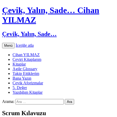
Çevik, Yalın, Sade… Cihan
YILMAZ
Çevik, Yalın, Sade…
İçeriğe atla
Menü
Cihan YILMAZ
Çeviri Kitaplarım
Kitaplar
Agile Glossary
Takip Ettiklerim
Bana Yazın
Çevik Aforizmalar
5. Değer
Yazdığım Kitaplar
Arama:
Scrum Kılavuzu