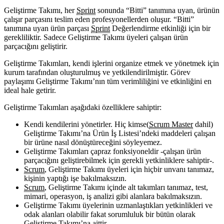
Geliştirme Takımı, her
Sprint
sonunda “Bitti” tanımına uyan, ürünün
çalışır parçasını teslim eden profesyonellerden oluşur. “Bitti”
tanımına uyan ürün parçası
Sprint
Değerlendirme etkinliği için bir
gerekliliktir. Sadece Geliştirme Takımı üyeleri çalışan ürün
parçacığını geliştirir.
Geliştirme Takımları, kendi işlerini organize etmek ve yönetmek için
kurum tarafından oluşturulmuş ve yetkilendirilmiştir. Görev
paylaşımı Geliştirme Takımı’nın tüm verimliliğini ve etkinliğini en
ideal hale getirir.
Geliştirme Takımları aşağıdaki özelliklere sahiptir:
Kendi kendilerini yönetirler. Hiç kimse(
Scrum Master
dahil)
Geliştirme Takımı’na Ürün İş Listesi’ndeki maddeleri çalışan
bir ürüne nasıl dönüştüreceğini söyleyemez.
Geliştirme Takımları çapraz fonksiyoneldir -çalışan ürün
parçacığını geliştirebilmek için gerekli yetkinliklere sahiptir-.
Scrum
, Geliştirme Takımı üyeleri için hiçbir unvanı tanımaz,
kişinin yaptığı işe bakılmaksızın.
Scrum
, Geliştirme Takımı içinde alt takımları tanımaz, test,
mimari, operasyon, iş analizi gibi alanlara bakılmaksızın.
Geliştirme Takımı üyelerinin uzmanlaştıkları yetkinlikleri ve
odak alanları olabilir fakat sorumluluk bir bütün olarak
Geliştirme Takımı’na aittir.