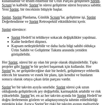
kullanılabilir ve teslim edilebilir bir Ürün Parçası geliştirilen
Sprint
,
Scrum
’ın kalbidir.
Sprint
’in süresi geliştirme süresi boyunca sabittir.
Yeni
Sprint
, bir öncekinin bitişiyle başlar.
Sprint
,
Sprint
Planlama, Günlük
Scrum
’lar, geliştirme işi,
Sprint
Değerlendirme ve
Sprint
Retrospektif etkinliklerini içerir.
Sprint
süresince:
Sprint
Hedefi’ni tehlikeye sokacak değişiklikler yapılmaz.
Kalite hedefleri düşmez.
Kapsam netleştirilebilir ve daha fazla bilgi sahibi oldukça
Ürün Sahibi ve Geliştirme Takımı arasında yeniden
görüşülebilir.
Her
Sprint
, süresi bir ay olan bir proje olarak düşünülebilir. Tıpkı
projeler gibi
Sprint
’te bir şeyleri başarmak için kullanılır. Her
Sprint
’in, ne geliştirileceğine dair bir hedefi, geliştirmeye rehberlik
edecek bir tasarımı ve esnek bir planı, işin kendisi ve bunların
sonucu olarak ortaya çıkan ürün parçası vardır.
Sprint
’ler bir takvim ayıyla sınırlıdır.
Sprint
süresi çok uzun
olduğunda geliştirilecek şey değişebilir, karmaşıklık artabilir ve risk
yükselebilir.
Sprint
’ler, en az her takvim ayında bir
Sprint
Hedefi’ne
doğru ilerlemenin gözlem ve adaptasyonuyla tahmin edilebilirliği
mümkün kılar. Ayrıca
Sprint
’ler riski bir takvim ayının maliyetiyle