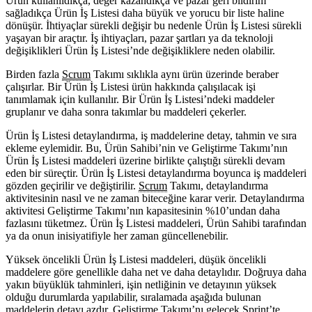
Ürün kullanıldıkça, değer kazandıkça ve pazar geri bildirim
sağladıkça Ürün İş Listesi daha büyük ve yorucu bir liste haline
dönüşür. İhtiyaçlar sürekli değişir bu nedenle Ürün İş Listesi sürekli
yaşayan bir araçtır. İş ihtiyaçları, pazar şartları ya da teknoloji
değişiklikleri Ürün İş Listesi’nde değişikliklere neden olabilir.
Birden fazla
Scrum
Takımı sıklıkla aynı ürün üzerinde beraber
çalışırlar. Bir Ürün İş Listesi ürün hakkında çalışılacak işi
tanımlamak için kullanılır. Bir Ürün İş Listesi’ndeki maddeler
gruplanır ve daha sonra takımlar bu maddeleri çekerler.
Ürün İş Listesi detaylandırma, iş maddelerine detay, tahmin ve sıra
ekleme eylemidir. Bu, Ürün Sahibi’nin ve Geliştirme Takımı’nın
Ürün İş Listesi maddeleri üzerine birlikte çalıştığı sürekli devam
eden bir süreçtir. Ürün İş Listesi detaylandırma boyunca iş maddeleri
gözden geçirilir ve değiştirilir.
Scrum
Takımı, detaylandırma
aktivitesinin nasıl ve ne zaman biteceğine karar verir. Detaylandırma
aktivitesi Geliştirme Takımı’nın kapasitesinin %10’undan daha
fazlasını tüketmez. Ürün İş Listesi maddeleri, Ürün Sahibi tarafından
ya da onun inisiyatifiyle her zaman güncellenebilir.
Yüksek öncelikli Ürün İş Listesi maddeleri, düşük öncelikli
maddelere göre genellikle daha net ve daha detaylıdır. Doğruya daha
yakın büyüklük tahminleri, işin netliğinin ve detayının yüksek
olduğu durumlarda yapılabilir, sıralamada aşağıda bulunan
maddelerin detayı azdır. Geliştirme Takımı’nı gelecek
Sprint
’te