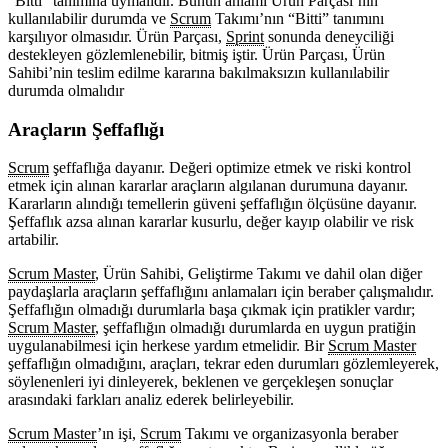
“Bitti” tanımına uymalıdır. Bunun anlamı Ürün Parçası’nın
kullanılabilir durumda ve
Scrum
Takımı’nın “Bitti” tanımını
karşılıyor olmasıdır. Ürün Parçası,
Sprint
sonunda deneyciliği
destekleyen gözlemlenebilir, bitmiş iştir. Ürün Parçası, Ürün
Sahibi’nin teslim edilme kararına bakılmaksızın kullanılabilir
durumda olmalıdır
Araçların Şeffaflığı
Scrum
şeffaflığa dayanır. Değeri optimize etmek ve riski kontrol
etmek için alınan kararlar araçların algılanan durumuna dayanır.
Kararların alındığı temellerin güveni şeffaflığın ölçüsüne dayanır.
Şeffaflık azsa alınan kararlar kusurlu, değer kayıp olabilir ve risk
artabilir.
Scrum Master
, Ürün Sahibi, Geliştirme Takımı ve dahil olan diğer
paydaşlarla araçların şeffaflığını anlamaları için beraber çalışmalıdır.
Şeffaflığın olmadığı durumlarla başa çıkmak için pratikler vardır;
Scrum Master
, şeffaflığın olmadığı durumlarda en uygun pratiğin
uygulanabilmesi için herkese yardım etmelidir. Bir
Scrum Master
şeffaflığın olmadığını, araçları, tekrar eden durumları gözlemleyerek,
söylenenleri iyi dinleyerek, beklenen ve gerçekleşen sonuçlar
arasındaki farkları analiz ederek belirleyebilir.
Scrum Master
’ın işi,
Scrum
Takımı ve organizasyonla beraber