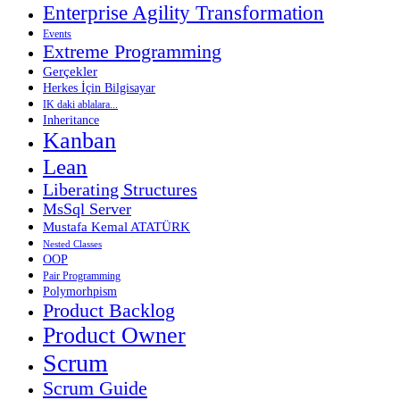
Enterprise Agility Transformation
Events
Extreme Programming
Gerçekler
Herkes İçin Bilgisayar
IK daki ablalara...
Inheritance
Kanban
Lean
Liberating Structures
MsSql Server
Mustafa Kemal ATATÜRK
Nested Classes
OOP
Pair Programming
Polymorhpism
Product Backlog
Product Owner
Scrum
Scrum Guide