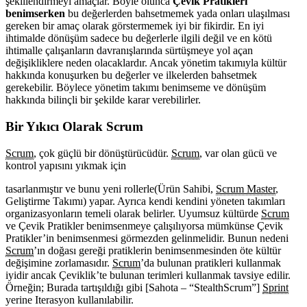
şekillendirmeyi amaçlar. Böyle olunca
Çevik Pratikleri
benimserken
bu değerlerden bahsetmemek yada onları ulaşılması
gereken bir amaç olarak görstermemek iyi bir fikirdir. En iyi
ihtimalde dönüşüm sadece bu değerlerle ilgili değil ve en kötü
ihtimalle çalışanların davranışlarında sürtüşmeye yol açan
değişikliklere neden olacaklardır. Ancak yönetim takımıyla kültür
hakkında konuşurken bu değerler ve ilkelerden bahsetmek
gerekebilir. Böylece yönetim takımı benimseme ve dönüşüm
hakkında bilinçli bir şekilde karar verebilirler.
Bir Yıkıcı Olarak Scrum
Scrum
, çok güçlü bir dönüştürücüdür.
Scrum
, var olan gücü ve
kontrol yapısını yıkmak için
tasarlanmıştır ve bunu yeni rollerle(Ürün Sahibi,
Scrum Master
,
Geliştirme Takımı) yapar. Ayrıca kendi kendini yöneten takımları
organizasyonların temeli olarak belirler. Uyumsuz kültürde
Scrum
ve Çevik Pratikler benimsenmeye çalışılıyorsa mümkünse Çevik
Pratikler’in benimsenmesi görmezden gelinmelidir. Bunun nedeni
Scrum
’ın doğası gereği pratiklerin benimsenmesinden öte kültür
değişimine zorlamasıdır.
Scrum
’da bulunan pratikleri kullanmak
iyidir ancak Çeviklik’te bulunan terimleri kullanmak tavsiye edilir.
Örneğin; Burada tartışıldığı gibi [Sahota – “StealthScrum”]
Sprint
yerine Iterasyon kullanılabilir.