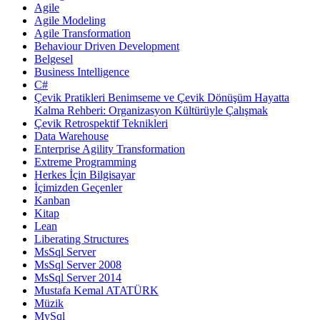
Agile
Agile Modeling
Agile Transformation
Behaviour Driven Development
Belgesel
Business Intelligence
C#
Çevik Pratikleri Benimseme ve Çevik Dönüşüm Hayatta
Kalma Rehberi: Organizasyon Kültürüyle Çalışmak
Çevik Retrospektif Teknikleri
Data Warehouse
Enterprise Agility Transformation
Extreme Programming
Herkes İçin Bilgisayar
İçimizden Geçenler
Kanban
Kitap
Lean
Liberating Structures
MsSql Server
MsSql Server 2008
MsSql Server 2014
Mustafa Kemal ATATÜRK
Müzik
MySql