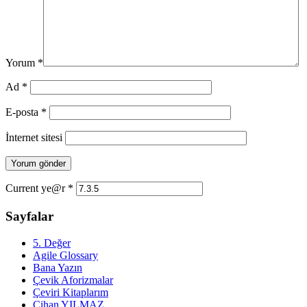
Yorum
*
Ad
*
E-posta
*
İnternet sitesi
Current ye@r
*
Sayfalar
5. Değer
Agile Glossary
Bana Yazın
Çevik Aforizmalar
Çeviri Kitaplarım
Cihan YILMAZ