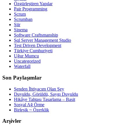
Özgürleştiren Yapılar
Pair Programming
Scrum
Scrumban
Şiir
Sinema
Software Craftsmanship
Sql Server Management Studio
Test Driven Development
Türkiye Cumhuriyeti
Uğur Mumcu
Uncategorized
Waterfall
Son Paylaşımlar
Senden İhtiyacım Olan Şey
Duyuldu, Görüldü, Saygı Duyuldu
Hikâye Tahtası Tasarlama – Basit
Sosyal Ağ Örme
Birleşik ~ Özerklik
Arşivler