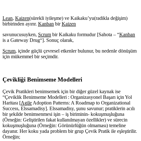
Lean
,
Kaizen
(sürekli iyileşme) ve Kaikaku’yu(radikla değişim)
birbirinden ayırır.
Kanban
bir
Kaizen
savunucusuyken,
Scrum
bir Kaikaku formudur [Sahota – “
Kanban
is a Gateway Drug“]. Sonuç olarak,
Scrum
, içinde güçlü çevresel etkenler bulunur, bu nedenle dönüşüm
için mükemmel bir seçimdir.
Çevikliği Benimseme Modelleri
Çevik Pratikleri benimsemek için bir diğer güzel kaynak ise
“Çeviklik Benimseme Modelleri : Organizasyonel Başarı için Yol
Haritası [
Agile
Adoption Patterns: A Roadmap to Organizational
Success, Elssamadisy]. Elssamadisy, şunu savunur; pratiklerin acılı
bir şekilde benimsenmesi işin – iş biriminin- kokuşmuşluğuna
(Örneğin: Geliştirilen fakat kullanılmayan özellikler) ve sürecin
kokuşmuşluğuna (Örneğin: Görünürlüğün olmaması) temeline
dayanır. Her koku yada problem bir grup Çevik Pratik ile eşleştirilir.
Örneğin;