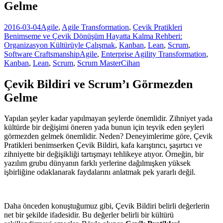
Gelme
2016-03-04
Agile
,
Agile Transformation
,
Çevik Pratikleri
Benimseme ve Çevik Dönüşüm Hayatta Kalma Rehberi:
Organizasyon Kültürüyle Çalışmak
,
Kanban
,
Lean
,
Scrum
,
Software Craftsmanship
Agile
,
Enterprise Agility Transformation
,
Kanban
,
Lean
,
Scrum
,
Scrum Master
Cihan
Çevik Bildiri ve Scrum’ı Görmezden
Gelme
Yapılan şeyler kadar yapılmayan şeylerde önemlidir. Zihniyet yada
kültürde bir değişimi öneren yada bunun için teşvik eden şeyleri
görmezden gelmek önemlidir. Neden? Deneyimlerime göre, Çevik
Pratikleri benimserken Çevik Bildiri, kafa karıştırıcı, şaşırtıcı ve
zihniyette bir değişikliği tartışmayı tehlikeye atıyor. Örneğin, bir
yazılım grubu dünyanın farklı yerlerine dağılmışken yüksek
işbirliğine odaklanarak faydalarını anlatmak pek yararlı değil.
Daha önceden konuştuğumuz gibi, Çevik Bildiri belirli değerlerin
net bir şekilde ifadesidir. Bu değerler belirli bir kültürü