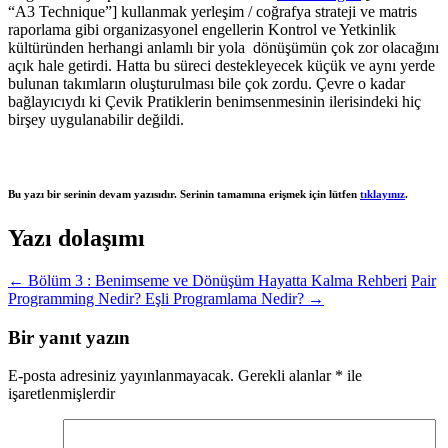
“A3 Technique”] kullanmak yerleşim / coğrafya strateji ve matris
raporlama gibi organizasyonel engellerin Kontrol ve Yetkinlik
kültüründen herhangi anlamlı bir yola dönüşümün çok zor olacağını
açık hale getirdi. Hatta bu süreci destekleyecek küçük ve aynı yerde
bulunan takımların oluşturulması bile çok zordu. Çevre o kadar
bağlayıcıydı ki Çevik Pratiklerin benimsenmesinin ilerisindeki hiç
birşey uygulanabilir değildi.
Bu yazı bir serinin devam yazısıdır. Serinin tamamına erişmek için lütfen
tıklayınız
.
Yazı dolaşımı
←
Bölüm 3 : Benimseme ve Dönüşüm Hayatta Kalma Rehberi
Pair
Programming Nedir? Eşli Programlama Nedir?
→
Bir yanıt yazın
E-posta adresiniz yayınlanmayacak.
Gerekli alanlar
*
ile
işaretlenmişlerdir