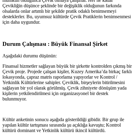
mümkün olduğunca Çevik olmaya çalışırlar. Her ne kadar
Çevikliğin düşünce şeklinde bir değişiklik olduğunun farkında
olsalarda onlar artımlı bir şekilde pratik odaklı benimsemeyi
desteklerler. Bu, uyumsuz kültürde Çevik Pratiklerin benimsenmesi
için daha uygundur.
Durum Çalışması : Büyük Finansal Şirket
Aşağıdaki durumu düşünün:
Finansal hizmetler sağlayan büyük bir şirkette kontrolden çıkmış bir
Çevik proje. Projede çalışan kişiler, Kuzey Amerika’da birkaç farklı
lokasyonda, çapraz matris raporlama yapıyorlar ve Kontrol /
Yetkinlik Kültürlerine sahipler. Çeviklik, birşeylerin bitirilmesini
sağlayan bir yol olarak görülmüş. Çevik zihniyete dönüşüm yada
kişilerin yetkilendirilmesi için organizasyonel bir destek
bulunmuyor.
Kültür anketinin sonucu aşağıda gösterildiği gibidir. Bir grup ile
yapılan kültür tartışması sırasında şu açıklığa kavuştu; Kontrol
kültürü dominant ve Yetkinlik kültürü ikincil kültürdü.