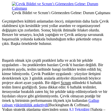
Çevik Bildiri ve Scrum’ı Görmezden Gelme: Durum Çalışması
Geçmişte(ben kültürü anlamadan önce), müşterinin daha fazla Çevik
olabilmesi için kesinlikle yeni yollar arardım ve organizasyonel
değişişim için zorlardım. Sonuç büyük ihtimalle felaket olurdu.
Benzer bir senaryo, koçluk yaptığım ve Çevik anlayışı savunarak
başarısızlık yolunda katkıda bulunduğum telko şirketinde ortaya
çıktı. Başka örneklerde bulunur.
Başarılı olmak için çeşitli pratikleri lafta ve acılı bir şekilde
uyguladım – bu pratiklerden bazıları Çevik’ti bazıları değildi. Bir
problem şuydu, teslim tarihinde hangi özellikler teslim edildi hiç
kimse bilmiyordu. Çevik Pratikler uygulandı : yüzyüze iletişimi
desteklemek için 3 günlük aralarla atölyeler düzenlendi böylece
projeye akort ayarı yapıldı. Bir diğeri
Scrum
stilindeki 6 haftalık
teslim listesi grafiğiydi. Şuna dikkat edin: 6 haftalık teslimler,
iterasyonlar bırakıldı zaten hiç bir şekilde takip edilmiyorlardı ve bir
faydaları oluyor gibi görünmüyordu. Çevik olmayan pratiğe bir
örnek iş biriminin performansını ölçmek için kullanılan
Gallup
çalışan yükümlülük anketiydi
[Buckingham & Coffman].
Yoğun stratejik planlama sürecinden sonra
A3 Tekniğini
[Sahota –