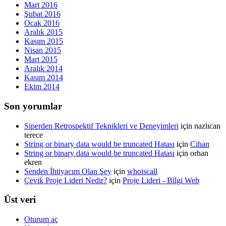
Mart 2016
Şubat 2016
Ocak 2016
Aralık 2015
Kasım 2015
Nisan 2015
Mart 2015
Aralık 2014
Kasım 2014
Ekim 2014
Son yorumlar
Siperden Retrospektif Teknikleri ve Deneyimleri
için
nazlıcan
terece
String or binary data would be truncated Hatası
için
Cihan
String or binary data would be truncated Hatası
için
orhan
ekren
Senden İhtiyacım Olan Şey
için
whoiscall
Çevik Proje Lideri Nedir?
için
Proje Lideri - Bilgi Web
Üst veri
Oturum aç