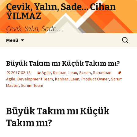
Çevik, Yalın, Sade… Cihan
YILMAZ
Çevik, Yalın, Sade…
İçeriğe
Arama:
Menü
atla
Büyük Takım mı Küçük Takım mı?
2017-02-18
Agile
,
Kanban
,
Lean
,
Scrum
,
Scrumban
Agile
,
Development Team
,
Kanban
,
Lean
,
Product Owner
,
Scrum
Master
,
Scrum Team
Büyük Takım mı Küçük
Takım mı?