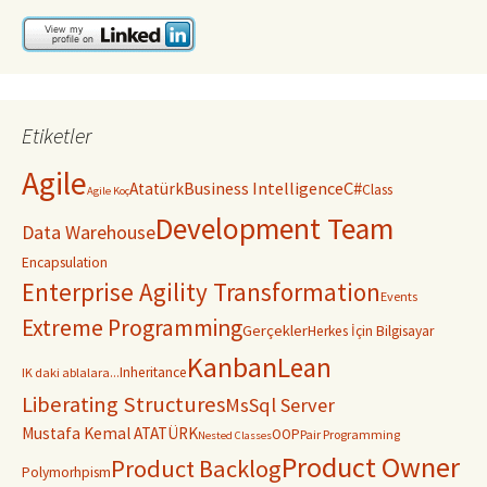
Etiketler
Agile
C#
Business Intelligence
Atatürk
Class
Agile Koç
Development Team
Data Warehouse
Encapsulation
Enterprise Agility Transformation
Events
Extreme Programming
Gerçekler
Herkes İçin Bilgisayar
Kanban
Lean
Inheritance
IK daki ablalara...
Liberating Structures
MsSql Server
Mustafa Kemal ATATÜRK
OOP
Pair Programming
Nested Classes
Product Owner
Product Backlog
Polymorhpism