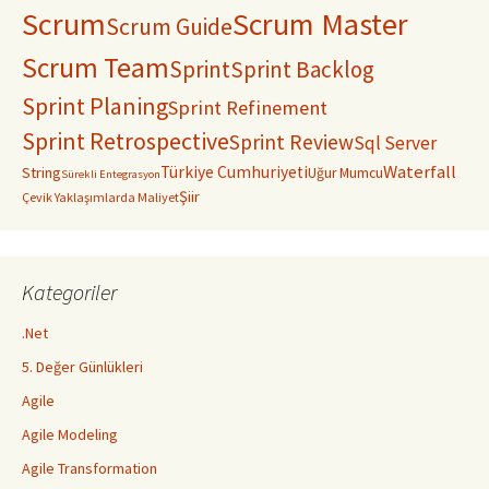
Scrum
Scrum Master
Scrum Guide
Scrum Team
Sprint
Sprint Backlog
Sprint Planing
Sprint Refinement
Sprint Retrospective
Sprint Review
Sql Server
Waterfall
Türkiye Cumhuriyeti
String
Uğur Mumcu
Sürekli Entegrasyon
Şiir
Çevik Yaklaşımlarda Maliyet
Kategoriler
.Net
5. Değer Günlükleri
Agile
Agile Modeling
Agile Transformation