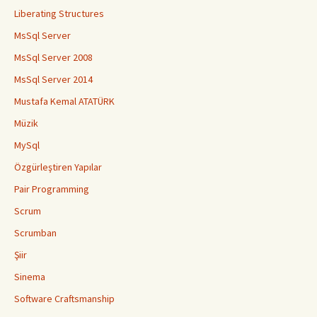
Liberating Structures
MsSql Server
MsSql Server 2008
MsSql Server 2014
Mustafa Kemal ATATÜRK
Müzik
MySql
Özgürleştiren Yapılar
Pair Programming
Scrum
Scrumban
Şiir
Sinema
Software Craftsmanship