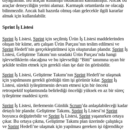
diyagramlar. Bu araçlar kullanışlı olduklarını kanıtlamıştır. Ancak bu
araçlar deneyciliğin yerini alamaz. Karmaşık ortamlarda ne olacağı
bilinmezdir. Ancak hali hazırda olmuş olan gelecekle ilgili kararlar
almak için kullanılabilir.
Sprint İş Listesi
Sprint
İş Listesi,
Sprint
için seçilmiş Ürün İş Listesi maddelerinden
oluşan bir küme, artı çalışan Ürün Parçası’nın teslim edilmesi ve
Sprint
Hedefi’nin gerçekleştirilmesi için oluşturulan plandır.
Sprint
İş
Listesi, Geliştirme Takımı’nın sıradaki Ürün Parçası’nda hangi
işlevselliklerin olacağına ve bu işlevselliği “Bitti” tanımına uyan bir
şekilde teslim etmek için gerekli olan işe dair ön görüsüdür.
Sprint
İş Listesi, Geliştirme Takımı’nın
Sprint
Hedefi’ne ulaşmak
için yapılmasını gerekli gördüğü tüm işi görünür kılar.
Sprint
İş
Listesi, sürekli iyileştirmenin devam etmesi için bir önceki
retrospektif toplantısında belirlediği önceliği yüksek en az bir süreç
iyileştirme maddesi içerir.
Sprint
İş Listesi, ilerlemenin Günlük
Scrum
’da anlaşılabileceği kadar
detaylı bir plandır. Geliştirme Takımı,
Sprint
İş Listesi’ni
Sprint
boyunca değiştirebilir ve
Sprint
İş Listesi,
Sprint
yaşanırken ortaya
çıkar. Bu ortaya çıkma, Geliştirme Takımı plan üzerinde çalıştıkça
ve
Sprint
Hedefi’ne ulaşmak için yapılması gereken işi öğrendikçe