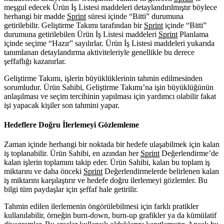
meşgul edecek Ürün İş Listesi maddeleri detaylandırılmıştır böylece
herhangi bir madde
Sprint
süresi içinde “Bitti” durumuna
getirilebilir. Geliştirme Takımı tarafından bir
Sprint
içinde “Bitti”
durumuna getirilebilen Ürün İş Listesi maddeleri
Sprint
Planlama
içinde seçime “Hazır” sayılırlar. Ürün İş Listesi maddeleri yukarıda
tanımlanan detaylandırma aktiviteleriyle genellikle bu derece
şeffaflığı kazanırlar.
Geliştirme Takımı, işlerin büyüklüklerinin tahmin edilmesinden
sorumludur. Ürün Sahibi, Geliştirme Takımı’na işin büyüklüğünün
anlaşılması ve seçim tercihinin yapılması için yardımcı olabilir fakat
işi yapacak kişiler son tahmini yapar.
Hedeflere Doğru İlerlemeyi Gözlemleme
Zaman içinde herhangi bir noktada bir hedefe ulaşabilmek için kalan
iş toplanabilir. Ürün Sahibi, en azından her
Sprint
Değerlendirme’de
kalan işlerin toplamını takip eder. Ürün Sahibi, kalan bu toplam iş
miktarını ve daha önceki
Sprint
Değerlendirmelerde belirlenen kalan
iş miktarını karşılaştırır ve hedefe doğru ilerlemeyi gözlemler. Bu
bilgi tüm paydaşlar için şeffaf hale getirilir.
Tahmin edilen ilerlemenin öngörülebilmesi için farklı pratikler
kullanılabilir, örneğin burn-down, burn-up grafikler ya da kümülatif