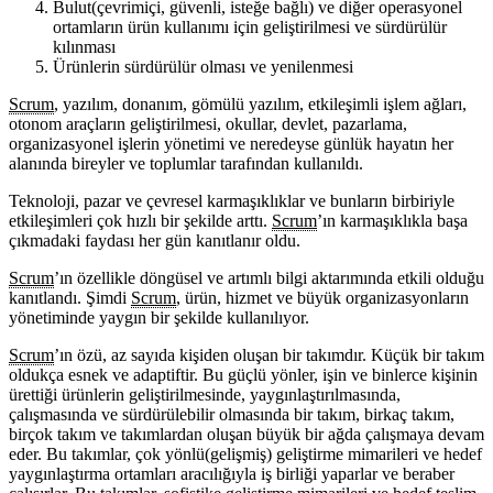
Bulut(çevrimiçi, güvenli, isteğe bağlı) ve diğer operasyonel
ortamların ürün kullanımı için geliştirilmesi ve sürdürülür
kılınması
Ürünlerin sürdürülür olması ve yenilenmesi
Scrum
, yazılım, donanım, gömülü yazılım, etkileşimli işlem ağları,
otonom araçların geliştirilmesi, okullar, devlet, pazarlama,
organizasyonel işlerin yönetimi ve neredeyse günlük hayatın her
alanında bireyler ve toplumlar tarafından kullanıldı.
Teknoloji, pazar ve çevresel karmaşıklıklar ve bunların birbiriyle
etkileşimleri çok hızlı bir şekilde arttı.
Scrum
’ın karmaşıklıkla başa
çıkmadaki faydası her gün kanıtlanır oldu.
Scrum
’ın özellikle döngüsel ve artımlı bilgi aktarımında etkili olduğu
kanıtlandı. Şimdi
Scrum
, ürün, hizmet ve büyük organizasyonların
yönetiminde yaygın bir şekilde kullanılıyor.
Scrum
’ın özü, az sayıda kişiden oluşan bir takımdır. Küçük bir takım
oldukça esnek ve adaptiftir. Bu güçlü yönler, işin ve binlerce kişinin
ürettiği ürünlerin geliştirilmesinde, yaygınlaştırılmasında,
çalışmasında ve sürdürülebilir olmasında bir takım, birkaç takım,
birçok takım ve takımlardan oluşan büyük bir ağda çalışmaya devam
eder. Bu takımlar, çok yönlü(gelişmiş) geliştirme mimarileri ve hedef
yaygınlaştırma ortamları aracılığıyla iş birliği yaparlar ve beraber