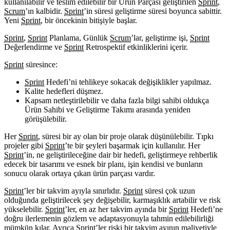
kullanılabilir ve teslim edilebilir bir Ürün Parçası geliştirilen
Sprint
,
Scrum
’ın kalbidir.
Sprint
’in süresi geliştirme süresi boyunca sabittir.
Yeni
Sprint
, bir öncekinin bitişiyle başlar.
Sprint
,
Sprint
Planlama, Günlük
Scrum
’lar, geliştirme işi,
Sprint
Değerlendirme ve
Sprint
Retrospektif etkinliklerini içerir.
Sprint
süresince:
Sprint
Hedefi’ni tehlikeye sokacak değişiklikler yapılmaz.
Kalite hedefleri düşmez.
Kapsam netleştirilebilir ve daha fazla bilgi sahibi oldukça
Ürün Sahibi ve Geliştirme Takımı arasında yeniden
görüşülebilir.
Her
Sprint
, süresi bir ay olan bir proje olarak düşünülebilir. Tıpkı
projeler gibi
Sprint
’te bir şeyleri başarmak için kullanılır. Her
Sprint
’in, ne geliştirileceğine dair bir hedefi, geliştirmeye rehberlik
edecek bir tasarımı ve esnek bir planı, işin kendisi ve bunların
sonucu olarak ortaya çıkan ürün parçası vardır.
Sprint
’ler bir takvim ayıyla sınırlıdır.
Sprint
süresi çok uzun
olduğunda geliştirilecek şey değişebilir, karmaşıklık artabilir ve risk
yükselebilir.
Sprint
’ler, en az her takvim ayında bir
Sprint
Hedefi’ne
doğru ilerlemenin gözlem ve adaptasyonuyla tahmin edilebilirliği
mümkün kılar. Ayrıca
Sprint
’ler riski bir takvim ayının maliyetiyle