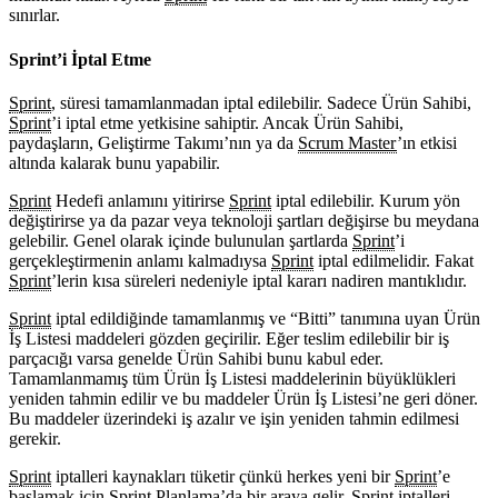
sınırlar.
Sprint’i İptal Etme
Sprint
, süresi tamamlanmadan iptal edilebilir. Sadece Ürün Sahibi,
Sprint
’i iptal etme yetkisine sahiptir. Ancak Ürün Sahibi,
paydaşların, Geliştirme Takımı’nın ya da
Scrum Master
’ın etkisi
altında kalarak bunu yapabilir.
Sprint
Hedefi anlamını yitirirse
Sprint
iptal edilebilir. Kurum yön
değiştirirse ya da pazar veya teknoloji şartları değişirse bu meydana
gelebilir. Genel olarak içinde bulunulan şartlarda
Sprint
’i
gerçekleştirmenin anlamı kalmadıysa
Sprint
iptal edilmelidir. Fakat
Sprint
’lerin kısa süreleri nedeniyle iptal kararı nadiren mantıklıdır.
Sprint
iptal edildiğinde tamamlanmış ve “Bitti” tanımına uyan Ürün
İş Listesi maddeleri gözden geçirilir. Eğer teslim edilebilir bir iş
parçacığı varsa genelde Ürün Sahibi bunu kabul eder.
Tamamlanmamış tüm Ürün İş Listesi maddelerinin büyüklükleri
yeniden tahmin edilir ve bu maddeler Ürün İş Listesi’ne geri döner.
Bu maddeler üzerindeki iş azalır ve işin yeniden tahmin edilmesi
gerekir.
Sprint
iptalleri kaynakları tüketir çünkü herkes yeni bir
Sprint
’e
başlamak için
Sprint
Planlama’da bir araya gelir.
Sprint
iptalleri,