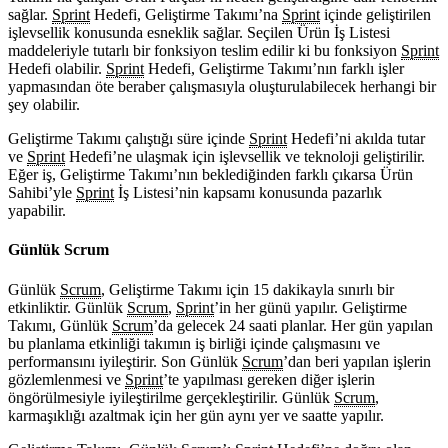
sağlar.
Sprint
Hedefi, Geliştirme Takımı’na
Sprint
içinde geliştirilen
işlevsellik konusunda esneklik sağlar. Seçilen Ürün İş Listesi
maddeleriyle tutarlı bir fonksiyon teslim edilir ki bu fonksiyon
Sprint
Hedefi olabilir.
Sprint
Hedefi, Geliştirme Takımı’nın farklı işler
yapmasından öte beraber çalışmasıyla oluşturulabilecek herhangi bir
şey olabilir.
Geliştirme Takımı çalıştığı süre içinde
Sprint
Hedefi’ni akılda tutar
ve
Sprint
Hedefi’ne ulaşmak için işlevsellik ve teknoloji geliştirilir.
Eğer iş, Geliştirme Takımı’nın beklediğinden farklı çıkarsa Ürün
Sahibi’yle
Sprint
İş Listesi’nin kapsamı konusunda pazarlık
yapabilir.
Günlük Scrum
Günlük
Scrum
, Geliştirme Takımı için 15 dakikayla sınırlı bir
etkinliktir. Günlük
Scrum
,
Sprint
’in her günü yapılır. Geliştirme
Takımı, Günlük
Scrum
’da gelecek 24 saati planlar. Her gün yapılan
bu planlama etkinliği takımın iş birliği içinde çalışmasını ve
performansını iyileştirir. Son Günlük
Scrum
’dan beri yapılan işlerin
gözlemlenmesi ve
Sprint
’te yapılması gereken diğer işlerin
öngörülmesiyle iyileştirilme gerçekleştirilir. Günlük
Scrum
,
karmaşıklığı azaltmak için her gün aynı yer ve saatte yapılır.