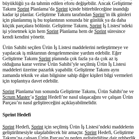
büyüklüğü ya da tahmin edilen eforu değişebilir. Ancak Geliştirme
Takımı
Sprint
Planlama’da
Sprint
içinde bitirebileceğine inandığı
kadar işi planlar. Geliştirme Takımı tarafından
Sprint
’in ilk günleri
için planlanmış iş bu toplantının sonunda bir günlük ya da daha
küçük parçalara bölünür. Geliştirme Takımı,
Sprint
İş Listesi’ndeki
işi yönetmek için hem
Sprint
Planlama hem de
Sprint
süresince
kendi kendini yönetir.
Ürün Sahibi seçilen Ürün İş Listesi maddelerini netleştirmeye ve
yapılacak iş miktarının dengelenmesine yardım edebilir. Eğer
Geliştirme Takımı
Sprint
planında çok fazla ya da çok az iş
olduğuna karar verirse Ürün Sahibi’yle seçilmiş Ürün İş Listesi
maddeleri üzerine pazarlık yapabilir. Geliştirme Takımı aynı
zamanda teknik ve alan bilgisine sahip diğer kişileri bilgi vermeleri
için toplantıya davet edebilir.
Sprint
Planlama’nın sonunda Geliştirme Takımı, Ürün Sahibi’ne ve
Scrum Master
’a
Sprint
Hedefi’ne nasıl ulaşacağını ve çalışan Ürün
Parçası’nı nasıl geliştireceğini açıklayabilmelidir.
Sprint Hedefi
Sprint
Hedefi,
Sprint
için seçilmiş Ürün İş Listesi’ndeki maddelerin
geliştirilmesiyle ulaşılabilecek bir amaçtır.
Sprint
Hedefi, Geliştirme
Takımı’na çalışan Ürün Parçası’nı neden geliştirdiğine dair rehberlik