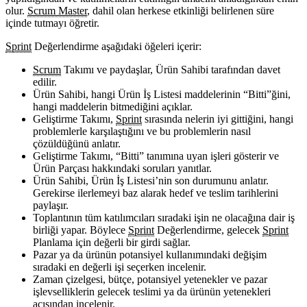
olur.
Scrum Master
, dahil olan herkese etkinliği belirlenen süre
içinde tutmayı öğretir.
Sprint
Değerlendirme aşağıdaki öğeleri içerir:
Scrum
Takımı ve paydaşlar, Ürün Sahibi tarafından davet
edilir.
Ürün Sahibi, hangi Ürün İş Listesi maddelerinin “Bitti”ğini,
hangi maddelerin bitmediğini açıklar.
Geliştirme Takımı,
Sprint
sırasında nelerin iyi gittiğini, hangi
problemlerle karşılaştığını ve bu problemlerin nasıl
çözüldüğünü anlatır.
Geliştirme Takımı, “Bitti” tanımına uyan işleri gösterir ve
Ürün Parçası hakkındaki soruları yanıtlar.
Ürün Sahibi, Ürün İş Listesi’nin son durumunu anlatır.
Gerekirse ilerlemeyi baz alarak hedef ve teslim tarihlerini
paylaşır.
Toplantının tüm katılımcıları sıradaki işin ne olacağına dair iş
birliği yapar. Böylece
Sprint
Değerlendirme, gelecek
Sprint
Planlama için değerli bir girdi sağlar.
Pazar ya da ürünün potansiyel kullanımındaki değişim
sıradaki en değerli işi seçerken incelenir.
Zaman çizelgesi, bütçe, potansiyel yetenekler ve pazar
işlevselliklerin gelecek teslimi ya da ürünün yetenekleri
açışından incelenir.