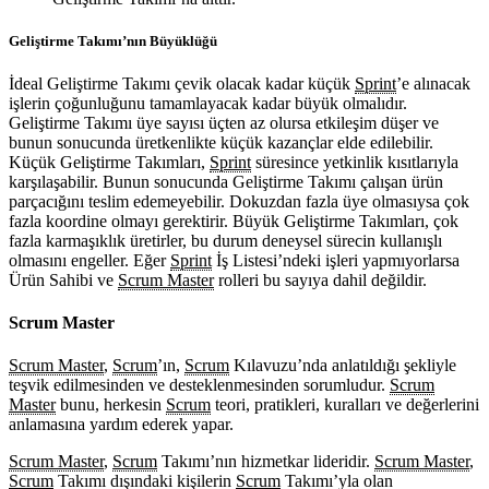
Geliştirme Takımı’nın Büyüklüğü
İdeal Geliştirme Takımı çevik olacak kadar küçük
Sprint
’e alınacak
işlerin çoğunluğunu tamamlayacak kadar büyük olmalıdır.
Geliştirme Takımı üye sayısı üçten az olursa etkileşim düşer ve
bunun sonucunda üretkenlikte küçük kazançlar elde edilebilir.
Küçük Geliştirme Takımları,
Sprint
süresince yetkinlik kısıtlarıyla
karşılaşabilir. Bunun sonucunda Geliştirme Takımı çalışan ürün
parçacığını teslim edemeyebilir. Dokuzdan fazla üye olmasıysa çok
fazla koordine olmayı gerektirir. Büyük Geliştirme Takımları, çok
fazla karmaşıklık üretirler, bu durum deneysel sürecin kullanışlı
olmasını engeller. Eğer
Sprint
İş Listesi’ndeki işleri yapmıyorlarsa
Ürün Sahibi ve
Scrum Master
rolleri bu sayıya dahil değildir.
Scrum Master
Scrum Master
,
Scrum
’ın,
Scrum
Kılavuzu’nda anlatıldığı şekliyle
teşvik edilmesinden ve desteklenmesinden sorumludur.
Scrum
Master
bunu, herkesin
Scrum
teori, pratikleri, kuralları ve değerlerini
anlamasına yardım ederek yapar.
Scrum Master
,
Scrum
Takımı’nın hizmetkar lideridir.
Scrum Master
,
Scrum
Takımı dışındaki kişilerin
Scrum
Takımı’yla olan