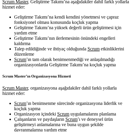
Scrum Master
, Geliştirme Takımı’na aşağıdakiler dahil farklı yollarla
hizmet eder:
Geliştirme Takımı’na kendi kendini yönetmesi ve çapraz
fonksiyonel olması konusunda koçluk yapma
Geliştirme Takımı’na yüksek değerli ürün geliştirmesi için
yardım etme
Geliştirme Takımı’nın ilerlemesinin önündeki engelleri
kaldırma
Talep edildiğinde ve ihtiyaç olduğunda
Scrum
etkinliklerini
düzenleme
Scrum
’ın tam olarak benimsenmediği ve anlaşılmadığı
organizasyonlarda Geliştirme Takımı’na koçluk yapma
Scrum Master’ın Organizasyona Hizmeti
Scrum Master
, organizasyona aşağıdakiler dahil farklı yollarla
hizmet eder:
Scrum
’ın benimsenme sürecinde organizasyona liderlik ve
koçluk yapma
Organizasyon içindeki
Scrum
uygulamalarını planlama
Çalışanların ve paydaşların
Scrum
’ı ve deneysel ürün
geliştirmeyi anlamalarına ve buna uygun şekilde
davranmalarına yardım etme