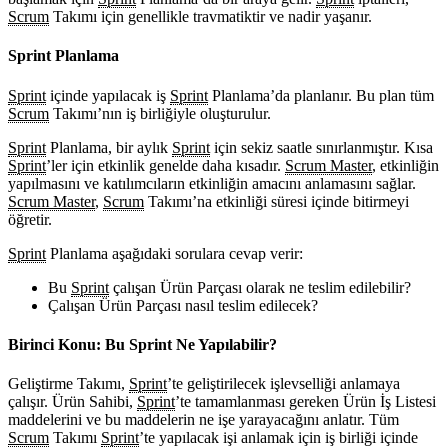
Scrum
Takımı için genellikle travmatiktir ve nadir yaşanır.
Sprint Planlama
Sprint
içinde yapılacak iş
Sprint
Planlama’da planlanır. Bu plan tüm
Scrum
Takımı’nın iş birliğiyle oluşturulur.
Sprint
Planlama, bir aylık
Sprint
için sekiz saatle sınırlanmıştır. Kısa
Sprint
’ler için etkinlik genelde daha kısadır.
Scrum Master
, etkinliğin
yapılmasını ve katılımcıların etkinliğin amacını anlamasını sağlar.
Scrum Master
,
Scrum
Takımı’na etkinliği süresi içinde bitirmeyi
öğretir.
Sprint
Planlama aşağıdaki sorulara cevap verir:
Bu
Sprint
çalışan Ürün Parçası olarak ne teslim edilebilir?
Çalışan Ürün Parçası nasıl teslim edilecek?
Birinci Konu: Bu Sprint Ne Yapılabilir?
Geliştirme Takımı,
Sprint
’te geliştirilecek işlevselliği anlamaya
çalışır. Ürün Sahibi,
Sprint
’te tamamlanması gereken Ürün İş Listesi
maddelerini ve bu maddelerin ne işe yarayacağını anlatır. Tüm
Scrum
Takımı
Sprint
’te yapılacak işi anlamak için iş birliği içinde