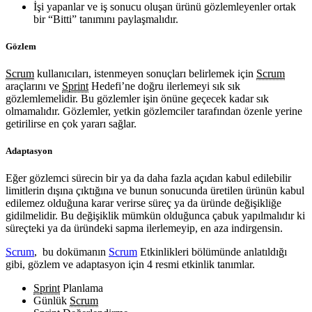
İşi yapanlar ve iş sonucu oluşan ürünü gözlemleyenler ortak
bir “Bitti” tanımını paylaşmalıdır.
Gözlem
Scrum
kullanıcıları, istenmeyen sonuçları belirlemek için
Scrum
araçlarını ve
Sprint
Hedefi’ne doğru ilerlemeyi sık sık
gözlemlemelidir. Bu gözlemler işin önüne geçecek kadar sık
olmamalıdır. Gözlemler, yetkin gözlemciler tarafından özenle yerine
getirilirse en çok yararı sağlar.
Adaptasyon
Eğer gözlemci sürecin bir ya da daha fazla açıdan kabul edilebilir
limitlerin dışına çıktığına ve bunun sonucunda üretilen ürünün kabul
edilemez olduğuna karar verirse süreç ya da üründe değişikliğe
gidilmelidir. Bu değişiklik mümkün olduğunca çabuk yapılmalıdır ki
süreçteki ya da üründeki sapma ilerlemeyip, en aza indirgensin.
Scrum
, bu dokümanın
Scrum
Etkinlikleri bölümünde anlatıldığı
gibi, gözlem ve adaptasyon için 4 resmi etkinlik tanımlar.
Sprint
Planlama
Günlük
Scrum