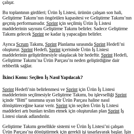
çalışır.
Bu toplantının girdileri; Ürün İş Listesi, ürünün çalışan son hali,
Geliştirme Takımı’nın öngörülen kapasitesi ve Geliştirme Takımı’nın
geçmiş performansıdır.
Sprint
için seçilmiş Ürün İş Listesi
maddelerinin sayısını Geliştirme Takımı belirler. Sadece Geliştirme
Takımı gelecek
Sprint
ne kadar iş yapacağını belirler.
Ayrıca
Scrum
Takımı,
Sprint
Planlama sırasında
Sprint
Hedefi’ni
oluşturur.
Sprint
Hedefi,
Sprint
içerisinde Ürün İş Listesi
maddelerinin geliştirilmesiyle ulaşılacak bir hedeftir.
Sprint
Hedefi,
Geliştirme Takımı’na Ürün Parçası’nı neden geliştirdiğine dair
rehberlik sağlar.
İkinci Konu: Seçilen İş Nasıl Yapılacak?
Sprint
Hedefi’nin belirlenmesi ve
Sprint
için Ürün İş Listesi
maddelerinin seçilmesiyle Geliştirme Takımı, bu işlevselliği
Sprint
içinde “Bitti” tanımına uyan bir Ürün Parçası haline nasıl
dönüştüreceğine karar verir.
Sprint
için seçilen Ürün İş Listesi
maddeleri artı bunları teslim etmek için oluşturulan plan
Sprint
İş
Listesi olarak adlandırılır.
Geliştirme Takımı genellikle sistemi ve Ürün İş Listesi’ni çalışan
Ürün Parçası’na dönüştürmek için gerekli işi tasarlayarak başlar. İşin