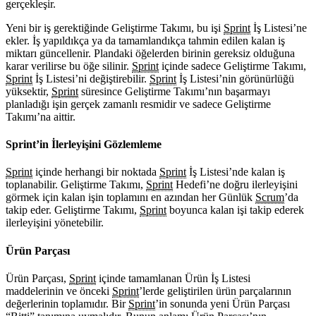
gerçekleşir.
Yeni bir iş gerektiğinde Geliştirme Takımı, bu işi
Sprint
İş Listesi’ne
ekler. İş yapıldıkça ya da tamamlandıkça tahmin edilen kalan iş
miktarı güncellenir. Plandaki öğelerden birinin gereksiz olduğuna
karar verilirse bu öğe silinir.
Sprint
içinde sadece Geliştirme Takımı,
Sprint
İş Listesi’ni değiştirebilir.
Sprint
İş Listesi’nin görünürlüğü
yüksektir,
Sprint
süresince Geliştirme Takımı’nın başarmayı
planladığı işin gerçek zamanlı resmidir ve sadece Geliştirme
Takımı’na aittir.
Sprint’in İlerleyişini Gözlemleme
Sprint
içinde herhangi bir noktada
Sprint
İş Listesi’nde kalan iş
toplanabilir. Geliştirme Takımı,
Sprint
Hedefi’ne doğru ilerleyişini
görmek için kalan işin toplamını en azından her Günlük
Scrum
’da
takip eder. Geliştirme Takımı,
Sprint
boyunca kalan işi takip ederek
ilerleyişini yönetebilir.
Ürün Parçası
Ürün Parçası,
Sprint
içinde tamamlanan Ürün İş Listesi
maddelerinin ve önceki
Sprint
’lerde geliştirilen ürün parçalarının
değerlerinin toplamıdır. Bir
Sprint
’in sonunda yeni Ürün Parçası