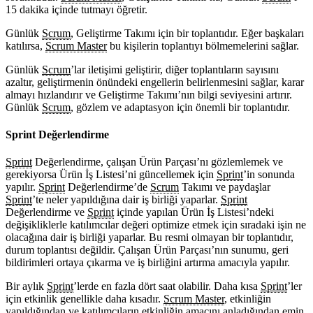
15 dakika içinde tutmayı öğretir.
Günlük
Scrum
, Geliştirme Takımı için bir toplantıdır. Eğer başkaları
katılırsa,
Scrum Master
bu kişilerin toplantıyı bölmemelerini sağlar.
Günlük
Scrum
’lar iletişimi geliştirir, diğer toplantıların sayısını
azaltır, geliştirmenin önündeki engellerin belirlenmesini sağlar, karar
almayı hızlandırır ve Geliştirme Takımı’nın bilgi seviyesini artırır.
Günlük
Scrum
, gözlem ve adaptasyon için önemli bir toplantıdır.
Sprint Değerlendirme
Sprint
Değerlendirme, çalışan Ürün Parçası’nı gözlemlemek ve
gerekiyorsa Ürün İş Listesi’ni güncellemek için
Sprint
’in sonunda
yapılır.
Sprint
Değerlendirme’de
Scrum
Takımı ve paydaşlar
Sprint
’te neler yapıldığına dair iş birliği yaparlar.
Sprint
Değerlendirme ve
Sprint
içinde yapılan Ürün İş Listesi’ndeki
değişikliklerle katılımcılar değeri optimize etmek için sıradaki işin ne
olacağına dair iş birliği yaparlar. Bu resmi olmayan bir toplantıdır,
durum toplantısı değildir. Çalışan Ürün Parçası’nın sunumu, geri
bildirimleri ortaya çıkarma ve iş birliğini artırma amacıyla yapılır.
Bir aylık
Sprint
’lerde en fazla dört saat olabilir. Daha kısa
Sprint
’ler
için etkinlik genellikle daha kısadır.
Scrum Master
, etkinliğin
yapıldığından ve katılımcıların etkinliğin amacını anladığından emin