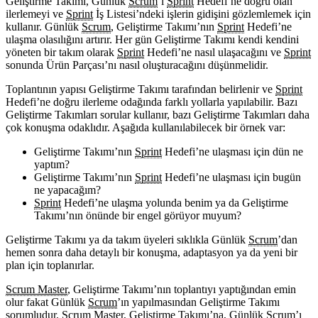
Geliştirme Takımı, Günlük
Scrum
’ı
Sprint
Hedefi’ne doğru olan
ilerlemeyi ve
Sprint
İş Listesi’ndeki işlerin gidişini gözlemlemek için
kullanır. Günlük
Scrum
, Geliştirme Takımı’nın
Sprint
Hedefi’ne
ulaşma olasılığını artırır. Her gün Geliştirme Takımı kendi kendini
yöneten bir takım olarak
Sprint
Hedefi’ne nasıl ulaşacağını ve
Sprint
sonunda Ürün Parçası’nı nasıl oluşturacağını düşünmelidir.
Toplantının yapısı Geliştirme Takımı tarafından belirlenir ve
Sprint
Hedefi’ne doğru ilerleme odağında farklı yollarla yapılabilir. Bazı
Geliştirme Takımları sorular kullanır, bazı Geliştirme Takımları daha
çok konuşma odaklıdır. Aşağıda kullanılabilecek bir örnek var:
Geliştirme Takımı’nın
Sprint
Hedefi’ne ulaşması için dün ne
yaptım?
Geliştirme Takımı’nın
Sprint
Hedefi’ne ulaşması için bugün
ne yapacağım?
Sprint
Hedefi’ne ulaşma yolunda benim ya da Geliştirme
Takımı’nın önünde bir engel görüyor muyum?
Geliştirme Takımı ya da takım üyeleri sıklıkla Günlük
Scrum
’dan
hemen sonra daha detaylı bir konuşma, adaptasyon ya da yeni bir
plan için toplanırlar.
Scrum Master
, Geliştirme Takımı’nın toplantıyı yaptığından emin
olur fakat Günlük
Scrum
’ın yapılmasından Geliştirme Takımı
sorumludur.
Scrum Master
, Geliştirme Takımı’na, Günlük
Scrum
’ı