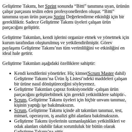
Geliştirme Takımı, her
Sprint
sonunda “Bitti” tanımına uyan, ürünün
çalışır parçasını teslim eden profesyonellerden oluşur. “Bitti”
tanımına uyan ürün parçası
Sprint
Değerlendirme etkinliği için bir
gerekliliktir. Sadece Geliştirme Takımı üyeleri çalışan ürün
parçacığını geliştirir.
Geliştirme Takımları, kendi işlerini organize etmek ve yönetmek için
kurum tarafından oluşturulmuş ve yetkilendirilmiştir. Görev
paylaşımı Geliştirme Takımı’nın tüm verimliliğini ve etkinliğini en
ideal hale getirir.
Geliştirme Takımları aşağıdaki özelliklere sahiptir:
Kendi kendilerini yönetirler. Hiç kimse(
Scrum Master
dahil)
Geliştirme Takımı’na Ürün İş Listesi’ndeki maddeleri çalışan
bir ürüne nasıl dönüştüreceğini söyleyemez.
Geliştirme Takımları çapraz fonksiyoneldir -çalışan ürün
parçacığını geliştirebilmek için gerekli yetkinliklere sahiptir-.
Scrum
, Geliştirme Takımı üyeleri için hiçbir unvanı tanımaz,
kişinin yaptığı işe bakılmaksızın.
Scrum
, Geliştirme Takımı içinde alt takımları tanımaz, test,
mimari, operasyon, iş analizi gibi alanlara bakılmaksızın.
Geliştirme Takımı üyelerinin uzmanlaştıkları yetkinlikleri ve
odak alanları olabilir fakat sorumluluk bir bütün olarak
Geliştirme Takımı’na aittir.