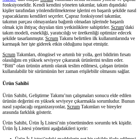
fonksiyoneldir. Kendi kendini yöneten takımlar, takım dışındaki
kişiler tarafından yönlendirilmektense işlerini en başarılı şekilde nasıl
yapacaklarını kendileri seçerler. Çapraz fonksiyonel takımlar,
takımın parçası olmayanlara bağımlı olmadan işlerinde başarılı
olmak için ihtiyaç duyulan tüm yetkinliklere sahiptirler.
Scrum
’daki
takım modeli, esnekliği, yaratıcılığı ve üretkenliği optimize edecek
şekilde tasarlanmıştır.
Scrum
Takımı belirtilen ilk kullanımlarında ve
karmaşık her işte giderek etkin olduğunu ispat etmiştir.
Scrum
Takımları, döngüsel ve artımlı bir yolla, geri bildirim fırsatı
olasılığını en yüksek seviyeye çıkararak ürünlerini teslim eder.
“Bitti” olan ürünün artımlı olarak teslim edilmesi, çalışan ürünün
kullanılabilir bir sürümünün her zaman erişilebilir olmasını sağlar.
Ürün Sahibi
Ürün Sahibi, Geliştirme Takımı’nın çalışmaları sonucu elde edilen
ürünün değerini en yüksek seviyeye çıkarmakla sorumludur. Bunun
nasıl yapılacağı organizasyonlar,
Scrum
Takımları ve bireyler
arasında farklılık gösterir.
Ürün Sahibi, Ürün İş Listesi’nin yönetiminden sorumlu tek kişidir.
Ürün İş Listesi yönetimi aşağıdakileri içerir:
Ürün İş Listesi’ndeki maddelerin net bir şekilde ifade edilmesi