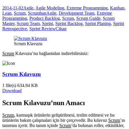
2014-11-02
Agile
,
Agile Modeling
,
Extreme Programming
,
Kanban
,
Lean
,
Scrum
,
Scrumban
Agile
,
Development Team
,
Extreme
Programming
,
Product Backlog
,
Scrum
,
Scrum Guide
,
Scrum
Master
,
Scrum Team
,
Sprint
,
Sprint Backlog
,
Sprint Planing
,
Sprint
Retrospective
,
Sprint Review
Cihan
Scrum Klavuzu
Scrum
Kılavuzu’nu bağlantıdan indirebilirsiniz:
Scrum Kılavuzu
1 file(s)
634.94 KB
Download
Scrum Kılavuzu’nun Amacı
Scrum
, karmaşık ürünlerin geliştirilmesi, teslim edilmesi ve bu
ürünlerin bakım çalışmaları için bir çerçevedir. Bu kılavuz
Scrum
’ın
tanımını içerir. Bu tanım içinde
Scrum
’da bulunan roller, etkinlikler,