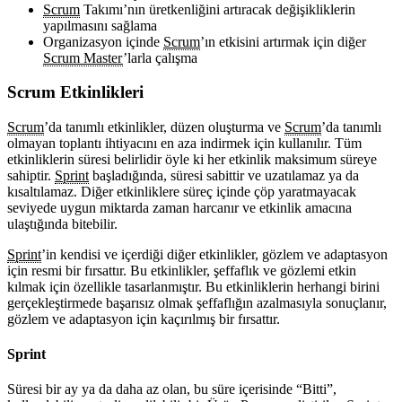
Scrum
Takımı’nın üretkenliğini artıracak değişikliklerin
yapılmasını sağlama
Organizasyon içinde
Scrum
’ın etkisini artırmak için diğer
Scrum Master
’larla çalışma
Scrum Etkinlikleri
Scrum
’da tanımlı etkinlikler, düzen oluşturma ve
Scrum
’da tanımlı
olmayan toplantı ihtiyacını en aza indirmek için kullanılır. Tüm
etkinliklerin süresi belirlidir öyle ki her etkinlik maksimum süreye
sahiptir.
Sprint
başladığında, süresi sabittir ve uzatılamaz ya da
kısaltılamaz. Diğer etkinliklere süreç içinde çöp yaratmayacak
seviyede uygun miktarda zaman harcanır ve etkinlik amacına
ulaştığında bitebilir.
Sprint
’in kendisi ve içerdiği diğer etkinlikler, gözlem ve adaptasyon
için resmi bir fırsattır. Bu etkinlikler, şeffaflık ve gözlemi etkin
kılmak için özellikle tasarlanmıştır. Bu etkinliklerin herhangi birini
gerçekleştirmede başarısız olmak şeffaflığın azalmasıyla sonuçlanır,
gözlem ve adaptasyon için kaçırılmış bir fırsattır.
Sprint
Süresi bir ay ya da daha az olan, bu süre içerisinde “Bitti”,