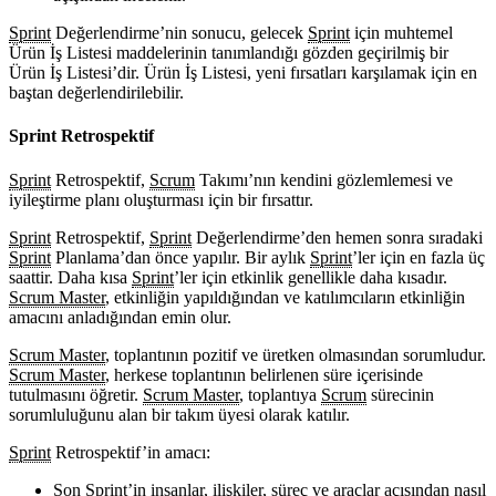
Sprint
Değerlendirme’nin sonucu, gelecek
Sprint
için muhtemel
Ürün İş Listesi maddelerinin tanımlandığı gözden geçirilmiş bir
Ürün İş Listesi’dir. Ürün İş Listesi, yeni fırsatları karşılamak için en
baştan değerlendirilebilir.
Sprint Retrospektif
Sprint
Retrospektif,
Scrum
Takımı’nın kendini gözlemlemesi ve
iyileştirme planı oluşturması için bir fırsattır.
Sprint
Retrospektif,
Sprint
Değerlendirme’den hemen sonra sıradaki
Sprint
Planlama’dan önce yapılır. Bir aylık
Sprint
’ler için en fazla üç
saattir. Daha kısa
Sprint
’ler için etkinlik genellikle daha kısadır.
Scrum Master
, etkinliğin yapıldığından ve katılımcıların etkinliğin
amacını anladığından emin olur.
Scrum Master
, toplantının pozitif ve üretken olmasından sorumludur.
Scrum Master
, herkese toplantının belirlenen süre içerisinde
tutulmasını öğretir.
Scrum Master
, toplantıya
Scrum
sürecinin
sorumluluğunu alan bir takım üyesi olarak katılır.
Sprint
Retrospektif’in amacı:
Son
Sprint
’in insanlar, ilişkiler, süreç ve araçlar açısından nasıl