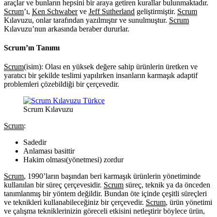
araçlar ve bunların hepsini bir araya getiren kurallar bulunmaktadır.
Scrum
’ı,
Ken Schwaber
ve
Jeff Sutherland
geliştirmiştir.
Scrum
Kılavuzu, onlar tarafından yazılmıştır ve sunulmuştur.
Scrum
Kılavuzu’nun arkasında beraber dururlar.
Scrum’ın Tanımı
Scrum
(isim): Olası en yüksek değere sahip ürünlerin üretken ve
yaratıcı bir şekilde teslimi yapılırken insanların karmaşık adaptif
problemleri çözebildiği bir çerçevedir.
Scrum Kılavuzu
Scrum
:
Sadedir
Anlaması basittir
Hakim olması(yönetmesi) zordur
Scrum
, 1990’ların başından beri karmaşık ürünlerin yönetiminde
kullanılan bir süreç çerçevesidir.
Scrum
süreç, teknik ya da önceden
tanımlanmış bir yöntem değildir. Bundan öte içinde çeşitli süreçleri
ve teknikleri kullanabileceğiniz bir çerçevedir.
Scrum
, ürün yönetimi
ve çalışma tekniklerinizin göreceli etkisini netleştirir böylece ürün,