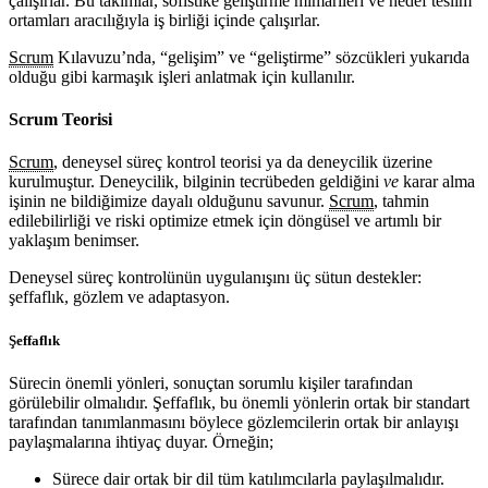
çalışırlar. Bu takımlar, sofistike geliştirme mimarileri ve hedef teslim
ortamları aracılığıyla iş birliği içinde çalışırlar.
Scrum
Kılavuzu’nda, “gelişim” ve “geliştirme” sözcükleri yukarıda
olduğu gibi karmaşık işleri anlatmak için kullanılır.
Scrum Teorisi
Scrum
, deneysel süreç kontrol teorisi ya da deneycilik üzerine
kurulmuştur. Deneycilik, bilginin tecrübeden geldiğini
ve
karar alma
işinin ne bildiğimize dayalı olduğunu savunur.
Scrum
, tahmin
edilebilirliği ve riski optimize etmek için döngüsel ve artımlı bir
yaklaşım benimser.
Deneysel süreç kontrolünün uygulanışını üç sütun destekler:
şeffaflık, gözlem ve adaptasyon.
Şeffaflık
Sürecin önemli yönleri, sonuçtan sorumlu kişiler tarafından
görülebilir olmalıdır. Şeffaflık, bu önemli yönlerin ortak bir standart
tarafından tanımlanmasını böylece gözlemcilerin ortak bir anlayışı
paylaşmalarına ihtiyaç duyar. Örneğin;
Sürece dair ortak bir dil tüm katılımcılarla paylaşılmalıdır.