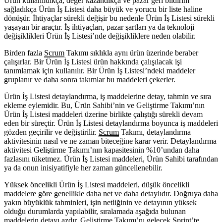
Ürün kullanıldıkça, değer kazandıkça ve pazar geri bildirim
sağladıkça Ürün İş Listesi daha büyük ve yorucu bir liste haline
dönüşür. İhtiyaçlar sürekli değişir bu nedenle Ürün İş Listesi sürekli
yaşayan bir araçtır. İş ihtiyaçları, pazar şartları ya da teknoloji
değişiklikleri Ürün İş Listesi’nde değişikliklere neden olabilir.
Birden fazla
Scrum
Takımı sıklıkla aynı ürün üzerinde beraber
çalışırlar. Bir Ürün İş Listesi ürün hakkında çalışılacak işi
tanımlamak için kullanılır. Bir Ürün İş Listesi’ndeki maddeler
gruplanır ve daha sonra takımlar bu maddeleri çekerler.
Ürün İş Listesi detaylandırma, iş maddelerine detay, tahmin ve sıra
ekleme eylemidir. Bu, Ürün Sahibi’nin ve Geliştirme Takımı’nın
Ürün İş Listesi maddeleri üzerine birlikte çalıştığı sürekli devam
eden bir süreçtir. Ürün İş Listesi detaylandırma boyunca iş maddeleri
gözden geçirilir ve değiştirilir.
Scrum
Takımı, detaylandırma
aktivitesinin nasıl ve ne zaman biteceğine karar verir. Detaylandırma
aktivitesi Geliştirme Takımı’nın kapasitesinin %10’undan daha
fazlasını tüketmez. Ürün İş Listesi maddeleri, Ürün Sahibi tarafından
ya da onun inisiyatifiyle her zaman güncellenebilir.
Yüksek öncelikli Ürün İş Listesi maddeleri, düşük öncelikli
maddelere göre genellikle daha net ve daha detaylıdır. Doğruya daha
yakın büyüklük tahminleri, işin netliğinin ve detayının yüksek
olduğu durumlarda yapılabilir, sıralamada aşağıda bulunan
maddelerin detayı azdır. Geliştirme Takımı’nı gelecek
Sprint
’te