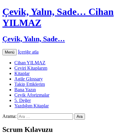
Çevik, Yalın, Sade… Cihan
YILMAZ
Çevik, Yalın, Sade…
İçeriğe atla
Menü
Cihan YILMAZ
Çeviri Kitaplarım
Kitaplar
Agile Glossary
Takip Ettiklerim
Bana Yazın
Çevik Aforizmalar
5. Değer
Yazdığım Kitaplar
Arama:
Scrum Kılavuzu