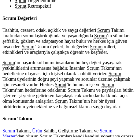
Sprint
Değerlendirme
Sprint
Retrospektif
Scrum Değerleri
Taahhüt, cesaret, odak, açıklık ve saygı değerleri
Scrum
Takımı
tarafından somutlaştırıldığında ve yaşandığında
Scrum
’ın sütunları
şeffaflık, gözlem ve adaptasyon hayat bulur ve herkes için güven
inşa eder.
Scrum
Takımı üyeleri, bu değerleri
Scrum
rolleri,
etkinlikleri ve araçlarıyla çalıştıkça öğrenir ve keşfeder.
Scrum
’ın başarılı kullanımı insanların bu beş değeri yaşayarak
yetkinliklerini artırmasına bağlıdır. İnsanlar,
Scrum
Takımı’nın
hedeflerine ulaşması için kişisel olarak taahhüt verirler.
Scrum
Takımı üyelerinin doğru şeyi yapmak ve sorunlar üzerine çalışmak
için cesareti vardır. Herkes
Sprint
’te bulunan işe ve
Scrum
Takımı’nın hedeflerine odaklanır.
Scrum
Takımı ve paydaşları bütün
işler ve işi yerine getirirken karşılaşılacak zorluklar hakkında açık
olma konusunda anlaşırlar.
Scrum
Takımı’nın her bir üyesi
birbirlerinin yeteneklerine ve bağımsızlıklarına saygı duyarlar.
Scrum Takımı
Scrum
Takımı,
Ürün
Sahibi, Geliştirme Takımı ve
Scrum
Master
’dan oluşur.
Scrum
Takımları kendi kendini yönetir ve çapraz