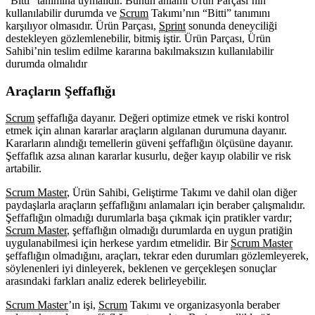
“Bitti” tanımına uymalıdır. Bunun anlamı Ürün Parçası’nın
kullanılabilir durumda ve
Scrum
Takımı’nın “Bitti” tanımını
karşılıyor olmasıdır. Ürün Parçası,
Sprint
sonunda deneyciliği
destekleyen gözlemlenebilir, bitmiş iştir. Ürün Parçası, Ürün
Sahibi’nin teslim edilme kararına bakılmaksızın kullanılabilir
durumda olmalıdır
Araçların Şeffaflığı
Scrum
şeffaflığa dayanır. Değeri optimize etmek ve riski kontrol
etmek için alınan kararlar araçların algılanan durumuna dayanır.
Kararların alındığı temellerin güveni şeffaflığın ölçüsüne dayanır.
Şeffaflık azsa alınan kararlar kusurlu, değer kayıp olabilir ve risk
artabilir.
Scrum Master
, Ürün Sahibi, Geliştirme Takımı ve dahil olan diğer
paydaşlarla araçların şeffaflığını anlamaları için beraber çalışmalıdır.
Şeffaflığın olmadığı durumlarla başa çıkmak için pratikler vardır;
Scrum Master
, şeffaflığın olmadığı durumlarda en uygun pratiğin
uygulanabilmesi için herkese yardım etmelidir. Bir
Scrum Master
şeffaflığın olmadığını, araçları, tekrar eden durumları gözlemleyerek,
söylenenleri iyi dinleyerek, beklenen ve gerçekleşen sonuçlar
arasındaki farkları analiz ederek belirleyebilir.
Scrum Master
’ın işi,
Scrum
Takımı ve organizasyonla beraber