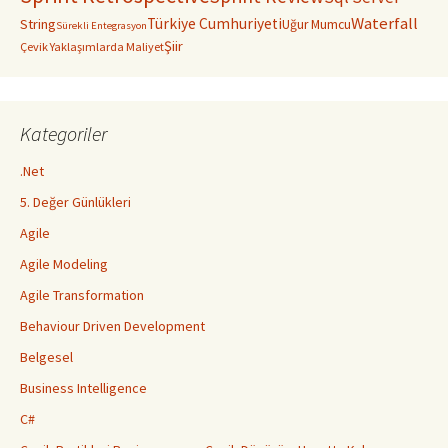
Waterfall
Türkiye Cumhuriyeti
String
Uğur Mumcu
Sürekli Entegrasyon
Şiir
Çevik Yaklaşımlarda Maliyet
Kategoriler
.Net
5. Değer Günlükleri
Agile
Agile Modeling
Agile Transformation
Behaviour Driven Development
Belgesel
Business Intelligence
C#