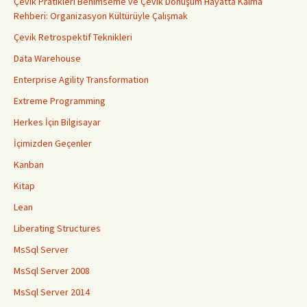
Çevik Pratikleri Benimseme ve Çevik Dönüşüm Hayatta Kalma
Rehberi: Organizasyon Kültürüyle Çalışmak
Çevik Retrospektif Teknikleri
Data Warehouse
Enterprise Agility Transformation
Extreme Programming
Herkes İçin Bilgisayar
İçimizden Geçenler
Kanban
Kitap
Lean
Liberating Structures
MsSql Server
MsSql Server 2008
MsSql Server 2014