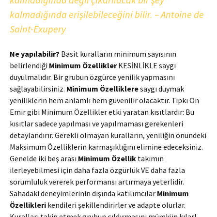
kalmadığında erişilebileceğini bilir. – Antoine de
Saint-Exupery
Ne yapılabilir?
Basit kuralların minimum sayısının
belirlendiği
Minimum Özellikler
KESİNLİKLE saygı
duyulmalıdır. Bir grubun özgürce yenilik yapmasını
sağlayabilirsiniz.
Minimum Özelliklere
saygı duymak
yeniliklerin hem anlamlı hem güvenilir olacaktır. Tıpkı On
Emir gibi Minimum Özellikler etki yaratan kısıtlardır: Bu
kısıtlar sadece yapılması ve yapılmaması gerekenleri
detaylandırır. Gerekli olmayan kuralların, yeniliğin önündeki
Maksimum Özelliklerin karmaşıklığını elimine edeceksiniz.
Genelde iki beş arası
Minimum Özellik
takımın
ilerleyebilmesi için
daha fazla özgürlük VE daha fazla
sorumluluk vererek
performansı artırmaya yeterlidir.
Sahadaki deneyimlerinin dışında katılımcılar
Minimum
Özellikleri
kendileri şekillendirirler ve adapte olurlar.
Kuralları takip etmek grubun çıldırmasını mümkün kılar!