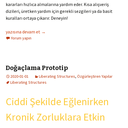
kararları hızlıca almalarına yardım eder. Kısa alışveriş
dizileri, üretken yardım için gerekli sezgileri ya da basit
kuralları ortaya çıkarır. Deneyin!
Sezgisel Yardım
yazısına devam et
→
Yorum yapın
Doğaçlama Prototip
2020-01-01
Liberating Structures
,
Özgürleştiren Yapılar
Liberating Structures
Ciddi Şekilde Eğlenirken
Kronik Zorluklara Etkin