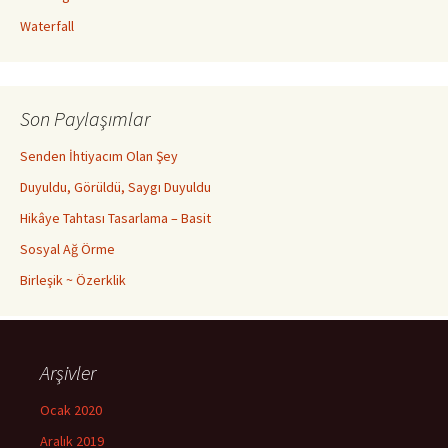
Waterfall
Son Paylaşımlar
Senden İhtiyacım Olan Şey
Duyuldu, Görüldü, Saygı Duyuldu
Hikâye Tahtası Tasarlama – Basit
Sosyal Ağ Örme
Birleşik ~ Özerklik
Arşivler
Ocak 2020
Aralık 2019