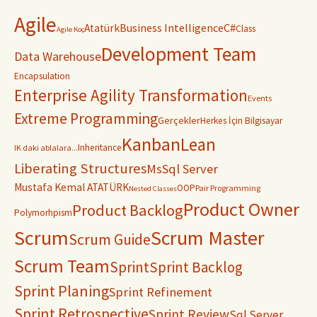
Agile
C#
Business Intelligence
Atatürk
Class
Agile Koç
Development Team
Data Warehouse
Encapsulation
Enterprise Agility Transformation
Events
Extreme Programming
Gerçekler
Herkes İçin Bilgisayar
Kanban
Lean
Inheritance
IK daki ablalara...
Liberating Structures
MsSql Server
Mustafa Kemal ATATÜRK
OOP
Pair Programming
Nested Classes
Product Owner
Product Backlog
Polymorhpism
Scrum
Scrum Master
Scrum Guide
Scrum Team
Sprint
Sprint Backlog
Sprint Planing
Sprint Refinement
Sprint Retrospective
Sprint Review
Sql Server