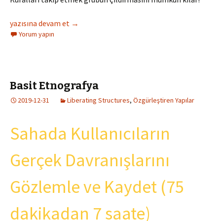
Minimum Özellikler
yazısına devam et
→
Yorum yapın
Basit Etnografya
2019-12-31
Liberating Structures
,
Özgürleştiren Yapılar
Sahada Kullanıcıların
Gerçek Davranışlarını
Gözlemle ve Kaydet (75
dakikadan 7 saate)