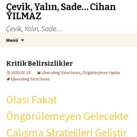
Çevik, Yalın, Sade… Cihan
YILMAZ
Çevik, Yalın, Sade…
İçeriğe
Arama:
Menü
atla
Kritik Belirsizlikler
2020-01-18
Liberating Structures
,
Özgürleştiren Yapılar
Liberating Structures
Olası Fakat
Öngörülemeyen Gelecekte
Çalışma Stratejileri Geliştir