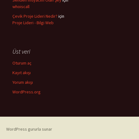
Senden İhtiyacım Olan Şey
için
whoiscall
Çevik Proje Lideri Nedir?
için
Proje Lideri - Bilgi Web
Üst veri
Oturum aç
Kayıt akışı
Yorum akışı
WordPress.org
WordPress gururla sunar